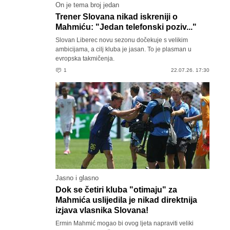
On je tema broj jedan
Trener Slovana nikad iskreniji o
Mahmiću: "Jedan telefonski poziv..."
Slovan Liberec novu sezonu dočekuje s velikim
ambicijama, a cilj kluba je jasan. To je plasman u
evropska takmičenja.
1
22.07.26. 17:30
Jasno i glasno
Dok se četiri kluba "otimaju" za
Mahmića uslijedila je nikad direktnija
izjava vlasnika Slovana!
Ermin Mahmić mogao bi ovog ljeta napraviti veliki