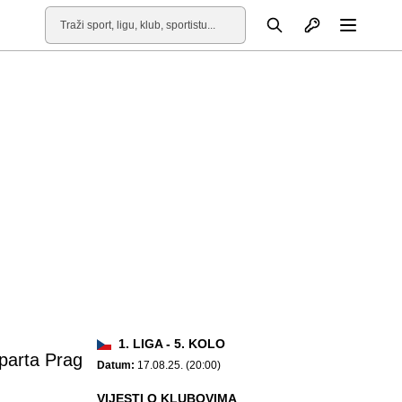
Otvori profil
Pretraga
Otvori
1. LIGA - 5. KOLO
parta Prag
Datum:
17.08.25. (20:00)
VIJESTI O KLUBOVIMA