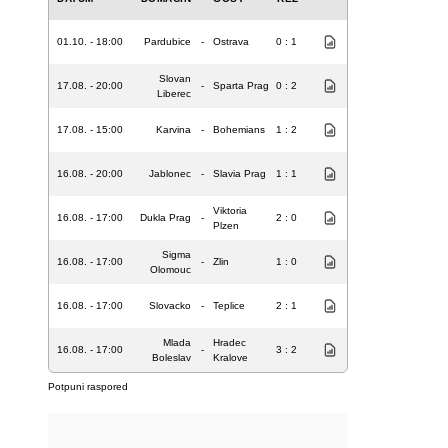
01.10. - 18:00
Pardubice
-
Ostrava
0 : 1
Slovan
17.08. - 20:00
-
Sparta Prag
0 : 2
Liberec
17.08. - 15:00
Karvina
-
Bohemians
1 : 2
16.08. - 20:00
Jablonec
-
Slavia Prag
1 : 1
Viktoria
16.08. - 17:00
Dukla Prag
-
2 : 0
Plzen
Sigma
16.08. - 17:00
-
Zlin
1 : 0
Olomouc
16.08. - 17:00
Slovacko
-
Teplice
2 : 1
Mlada
Hradec
16.08. - 17:00
-
3 : 2
Boleslav
Kralove
Potpuni raspored