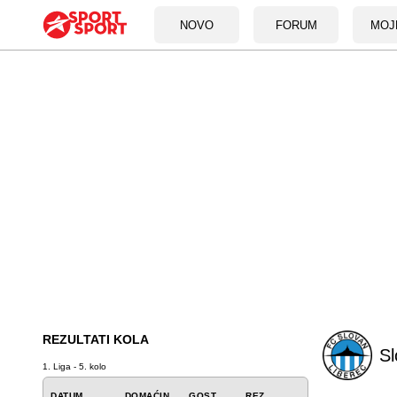
NOVO
FORUM
MOJ
REZULTATI KOLA
Sl
1. Liga - 5. kolo
DATUM
DOMAĆIN
GOST
REZ