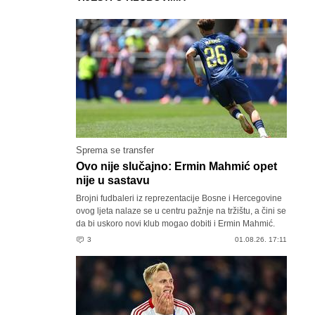
Sprema se transfer
Ovo nije slučajno: Ermin Mahmić opet
nije u sastavu
Brojni fudbaleri iz reprezentacije Bosne i Hercegovine
ovog ljeta nalaze se u centru pažnje na tržištu, a čini se
da bi uskoro novi klub mogao dobiti i Ermin Mahmić.
3
01.08.26. 17:11