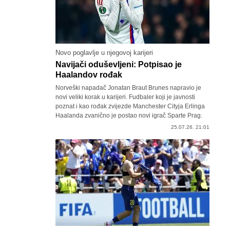
Novo poglavlje u njegovoj karijeri
Navijači oduševljeni: Potpisao je
Haalandov rođak
Norveški napadač Jonatan Braut Brunes napravio je
novi veliki korak u karijeri. Fudbaler koji je javnosti
poznat i kao rođak zvijezde Manchester Cityja Erlinga
Haalanda zvanično je postao novi igrač Sparte Prag.
25.07.26. 21:01