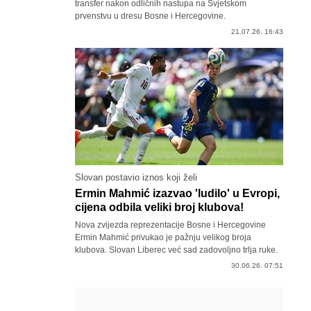
transfer nakon odličnih nastupa na Svjetskom
prvenstvu u dresu Bosne i Hercegovine.
21.07.26. 16:43
Slovan postavio iznos koji želi
Ermin Mahmić izazvao 'ludilo' u Evropi,
cijena odbila veliki broj klubova!
Nova zvijezda reprezentacije Bosne i Hercegovine
Ermin Mahmić privukao je pažnju velikog broja
klubova. Slovan Liberec već sad zadovoljno trlja ruke.
30.06.26. 07:51