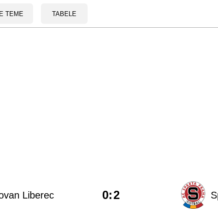
E TEME
TABELE
0
:
2
ovan Liberec
S