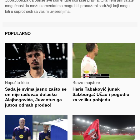
SportSport.ba da obriše sve komentare koji krše pravila. Čitanjem prihvatate
mogućnost da među komentarima mogu biti pronađeni sadržaji koji mogu
biti u suprotnosti sa vašim uvjerenjima.
POPULARNO
Napušta klub
Bravo majstore
Sada je svima jasno zašto se
Haris Tabaković junak
on nije radovao dolasku
Salzburga: Ušao i pogodio
Alajbegovića, Juventus ga
za veliku pobjedu
jutros odmah prodao!