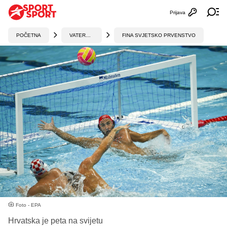
Prijava
Otvori profi
Ot
POČETNA
VATERPOLO
FINA SVJETSKO PRVENSTVO
Foto - EPA
Hrvatska je peta na svijetu