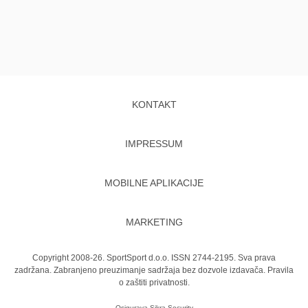
KONTAKT
IMPRESSUM
MOBILNE APLIKACIJE
MARKETING
Copyright 2008-26. SportSport d.o.o. ISSN 2744-2195. Sva prava
zadržana. Zabranjeno preuzimanje sadržaja bez dozvole izdavača.
Pravila
o zaštiti privatnosti.
Osigurava
Sikra Security