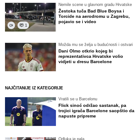
Nemile scene u glavnom gradu Hrvatske
Žestoka tuča Bad Blue Boysa i
Torcide na aerodromu u Zagrebu,
pojavio se i video
1
Možda mu se želja u budućnosti i ostvari
Dani Olmo otkrio kojeg bi
reprezentativca Hrvatske volio
vidjeti u dresu Barcelone
NAJČITANIJE IZ KATEGORIJE
Vratili se u Barcelonu
Flick sinoć održao sastanak, pa
trojici igrača Barcelone saopštio da
napuste pripreme
Odluka je pala