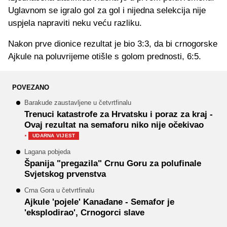
Uglavnom se igralo gol za gol i nijedna selekcija nije
uspjela napraviti neku veću razliku.
Nakon prve dionice rezultat je bio 3:3, da bi crnogorske
Ajkule na poluvrijeme otišle s golom prednosti, 6:5.
POVEZANO
Barakude zaustavljene u četvrtfinalu
Trenuci katastrofe za Hrvatsku i poraz za kraj -
Ovaj rezultat na semaforu niko nije očekivao
·
UDARNA VIJEST
Lagana pobjeda
Španija "pregazila" Crnu Goru za polufinale
Svjetskog prvenstva
Crna Gora u četvrtfinalu
Ajkule 'pojele' Kanađane - Semafor je
'eksplodirao', Crnogorci slave