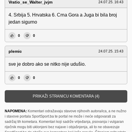
Vratio_se_Walter_jvjm
24.07.25. 16:43
4. Srbija 5. Hrvatska 6. Crna Gora a Juga bi bila broj
jedan sigurno
0
0
plemic
24.07.25. 15:43
sve je dobro ako se nitko nije udušio.
0
0
PRIKAŽI STRANICU KOMENTARA (4)
NAPOMENA:
Komentari odražavaju stavove njihovih autora/ica, a ne nužno
i stavove portala SportSport.ba te portal ne može i neće odgovarati za
sadržaj tih kometara. Komentari koji sadrže vrijeđanja, psovanja i vulgaran
riječnik mogu biti uklonjeni bez najave i objašnjenja, ali to ne obavezuje