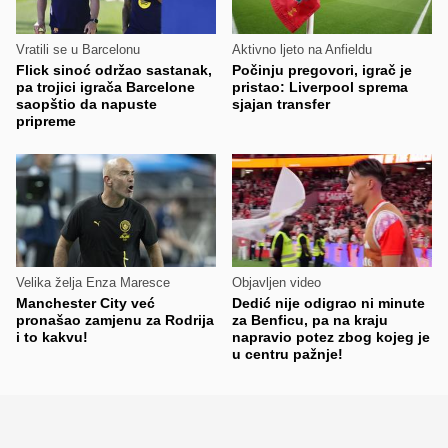
Vratili se u Barcelonu
Aktivno ljeto na Anfieldu
Flick sinoć održao sastanak,
Počinju pregovori, igrač je
pa trojici igrača Barcelone
pristao: Liverpool sprema
saopštio da napuste
sjajan transfer
pripreme
Velika želja Enza Maresce
Objavljen video
Manchester City već
Dedić nije odigrao ni minute
pronašao zamjenu za Rodrija
za Benficu, pa na kraju
i to kakvu!
napravio potez zbog kojeg je
u centru pažnje!