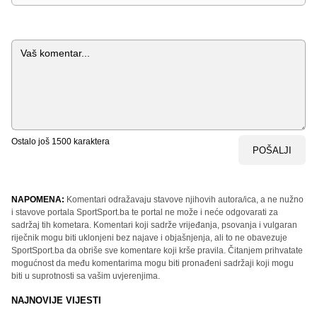
Komentar
Ostalo još
1500
karaktera
POŠALJI
NAPOMENA:
Komentari odražavaju stavove njihovih autora/ica, a ne nužno
i stavove portala SportSport.ba te portal ne može i neće odgovarati za
sadržaj tih kometara. Komentari koji sadrže vrijeđanja, psovanja i vulgaran
riječnik mogu biti uklonjeni bez najave i objašnjenja, ali to ne obavezuje
SportSport.ba da obriše sve komentare koji krše pravila. Čitanjem prihvatate
mogućnost da među komentarima mogu biti pronađeni sadržaji koji mogu
biti u suprotnosti sa vašim uvjerenjima.
NAJNOVIJE VIJESTI