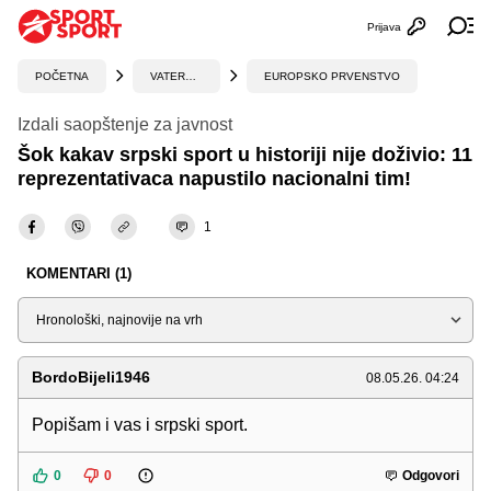
Prijava
Otvori profi
Ot
POČETNA
VATERPOLO
EUROPSKO PRVENSTVO
Izdali saopštenje za javnost
Šok kakav srpski sport u historiji nije doživio: 11
reprezentativaca napustilo nacionalni tim!
1
KOMENTARI (1)
Sortiraj
BordoBijeli1946
08.05.26. 04:24
Popišam i vas i srpski sport.
0
0
Odgovori