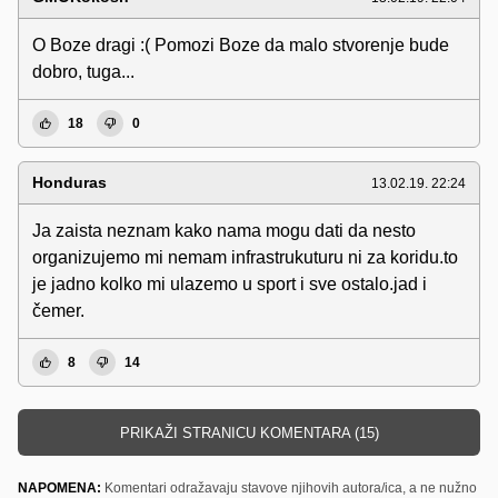
O Boze dragi :( Pomozi Boze da malo stvorenje bude
dobro, tuga...
18
0
Honduras
13.02.19. 22:24
Ja zaista neznam kako nama mogu dati da nesto
organizujemo mi nemam infrastrukuturu ni za koridu.to
je jadno kolko mi ulazemo u sport i sve ostalo.jad i
čemer.
8
14
PRIKAŽI STRANICU KOMENTARA (15)
NAPOMENA:
Komentari odražavaju stavove njihovih autora/ica, a ne nužno