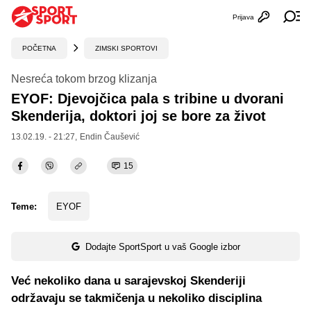
Prijava
Otvori profi
Ot
POČETNA
ZIMSKI SPORTOVI
Nesreća tokom brzog klizanja
EYOF: Djevojčica pala s tribine u dvorani
Skenderija, doktori joj se bore za život
13.02.19. - 21:27,
Endin Čaušević
15
Teme:
EYOF
Dodajte SportSport u vaš Google izbor
Već nekoliko dana u sarajevskoj Skenderiji
održavaju se takmičenja u nekoliko disciplina