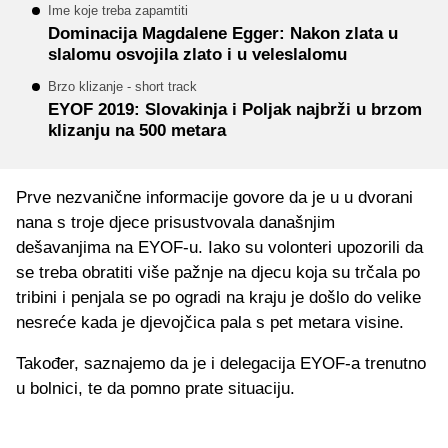
Ime koje treba zapamtiti
Dominacija Magdalene Egger: Nakon zlata u
slalomu osvojila zlato i u veleslalomu
Brzo klizanje - short track
EYOF 2019: Slovakinja i Poljak najbrži u brzom
klizanju na 500 metara
Prve nezvanične informacije govore da je u u dvorani
nana s troje djece prisustvovala današnjim
dešavanjima na EYOF-u. Iako su volonteri upozorili da
se treba obratiti više pažnje na djecu koja su trčala po
tribini i penjala se po ogradi na kraju je došlo do velike
nesreće kada je djevojčica pala s pet metara visine.
Također, saznajemo da je i delegacija EYOF-a trenutno
u bolnici, te da pomno prate situaciju.