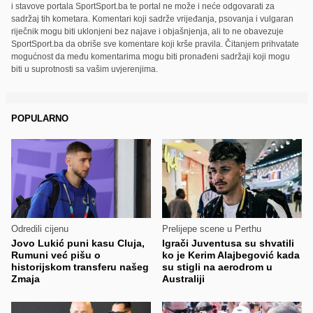
i stavove portala SportSport.ba te portal ne može i neće odgovarati za
sadržaj tih kometara. Komentari koji sadrže vrijeđanja, psovanja i vulgaran
riječnik mogu biti uklonjeni bez najave i objašnjenja, ali to ne obavezuje
SportSport.ba da obriše sve komentare koji krše pravila. Čitanjem prihvatate
mogućnost da među komentarima mogu biti pronađeni sadržaji koji mogu
biti u suprotnosti sa vašim uvjerenjima.
POPULARNO
Odredili cijenu
Prelijepe scene u Perthu
Jovo Lukić puni kasu Cluja,
Igrači Juventusa su shvatili
Rumuni već pišu o
ko je Kerim Alajbegović kada
historijskom transferu našeg
su stigli na aerodrom u
Zmaja
Australiji