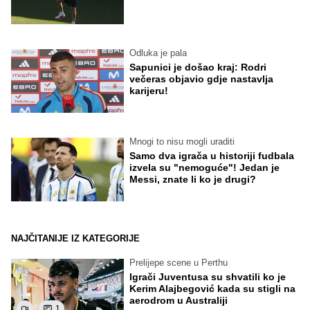
Odluka je pala
Sapunici je došao kraj: Rodri
večeras objavio gdje nastavlja
karijeru!
Mnogi to nisu mogli uraditi
Samo dva igrača u historiji fudbala
izvela su "nemoguće"! Jedan je
Messi, znate li ko je drugi?
NAJČITANIJE IZ KATEGORIJE
Prelijepe scene u Perthu
Igrači Juventusa su shvatili ko je
Kerim Alajbegović kada su stigli na
aerodrom u Australiji
1