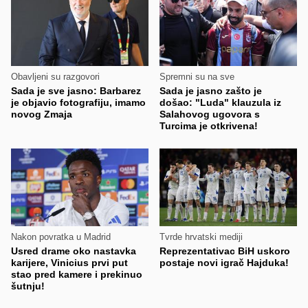
Obavljeni su razgovori
Spremni su na sve
Sada je sve jasno: Barbarez
Sada je jasno zašto je
je objavio fotografiju, imamo
došao: "Luda" klauzula iz
novog Zmaja
Salahovog ugovora s
Turcima je otkrivena!
Nakon povratka u Madrid
Tvrde hrvatski mediji
Usred drame oko nastavka
Reprezentativac BiH uskoro
karijere, Vinicius prvi put
postaje novi igrač Hajduka!
stao pred kamere i prekinuo
šutnju!