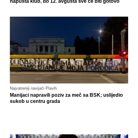
napušta klub, do 12. avgusta sve će biti gotovo
Najvatreniji navijači Plavih
Manijaci napravili poziv za meč sa BSK; uslijedio
sukob u centru grada