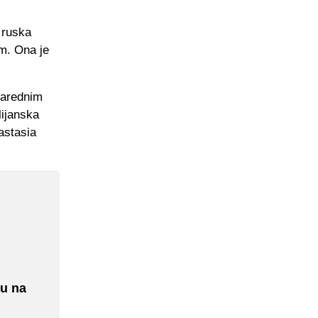
e ruska
m. Ona je
narednim
lijanska
astasia
ju na