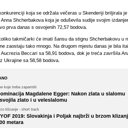
onkurenciji koja se održala večeras u Skenderiji briljirala j
 Anna Shcherbakova koja je oduševila sudije svojim izdanje
jivo prva danas s osvojenih 72,57 bodova.
koliko takmičarki će imati šansu da stignu Shcherbakovu u 
ne zaostaju tako mnogo. Na drugom mjestu danas je bila ita
 Aucrezia Beccari sa 58,91 bodova, dok je treća završila An
iz Ukrajine sa 58,58 bodova.
ANO
e koje treba zapamtiti
ominacija Magdalene Egger: Nakon zlata u slalomu
svojila zlato i u veleslalomu
zo klizanje - short track
YOF 2019: Slovakinja i Poljak najbrži u brzom klizan
00 metara