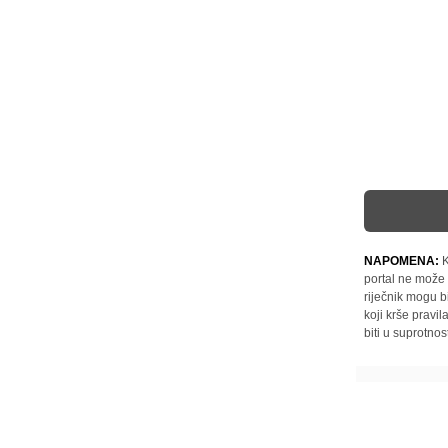
NAPOMENA:
K
portal ne može 
riječnik mogu b
koji krše pravi
biti u suprotnos