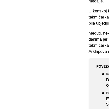
medalje.
U ženskoj k
takmičarka
bila ubjedl
Međuti, ne
danima jer 
takmičarka
Arkhipova 
POVEZ
Im
D
o
Br
E
5