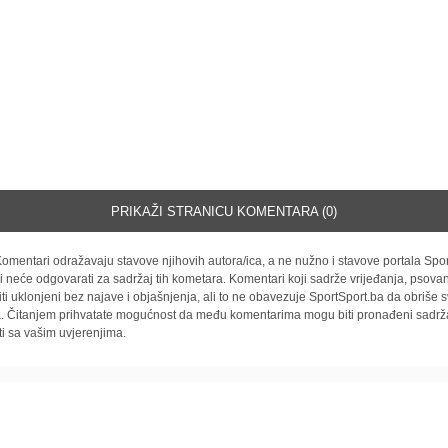
PRIKAŽI STRANICU KOMENTARA (0)
omentari odražavaju stavove njihovih autora/ica, a ne nužno i stavove portala Spor
i neće odgovarati za sadržaj tih kometara. Komentari koji sadrže vrijeđanja, psovan
iti uklonjeni bez najave i objašnjenja, ali to ne obavezuje SportSport.ba da obriše
la. Čitanjem prihvatate mogućnost da među komentarima mogu biti pronađeni sadrža
ti sa vašim uvjerenjima.