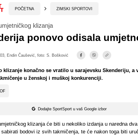
POČETNA
ZIMSKI SPORTOVI
umjetničkog klizanja
erija ponovo odisala umjet
:03,
Endin Čaušević
, foto: S. Bošković
 klizanje konačno se vratilo u sarajevsku Skenderiju, a 
kmičenje u ženskoj i muškoj konkurenciji.
OF
Dodajte SportSport u vaš Google izbor
umjetničkog klizanja će biti u nekoliko izdanja u naredna dva
 sabirati bodovi iz svih takmičenja, te će nakon toga biti ur