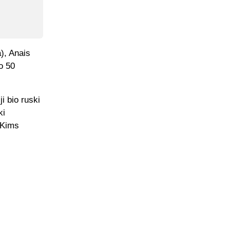
), Anais
o 50
i bio ruski
ki
 Kims