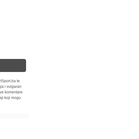
tSport.ba te
ja i vulgaran
 sve komentare
ji koji mogu