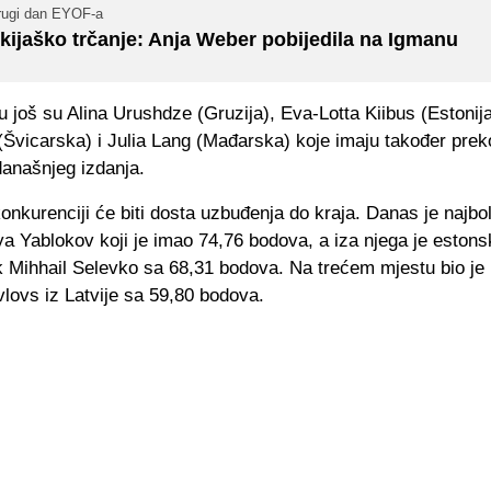
rugi dan EYOF-a
kijaško trčanje: Anja Weber pobijedila na Igmanu
 još su Alina Urushdze (Gruzija), Eva-Lotta Kiibus (Estonija
(Švicarska) i Julia Lang (Mađarska) koje imaju također prek
današnjeg izdanja.
nkurenciji će biti dosta uzbuđenja do kraja. Danas je najbolj
ya Yablokov koji je imao 74,76 bodova, a iza njega je estons
k Mihhail Selevko sa 68,31 bodova. Na trećem mjestu bio je
lovs iz Latvije sa 59,80 bodova.