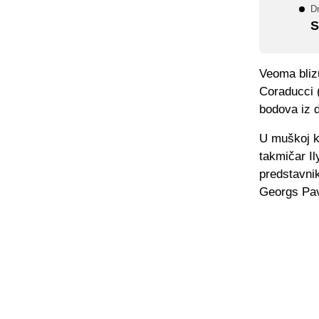
D
S
Veoma blizu
Coraducci 
bodova iz 
U muškoj ko
takmičar Il
predstavni
Georgs Pav