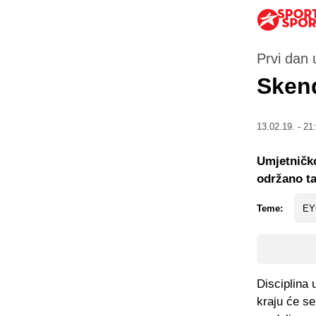
Prvi dan 
Skend
13.02.19. - 21
Umjetničko
održano ta
Teme:
EY
Disciplina 
kraju će se