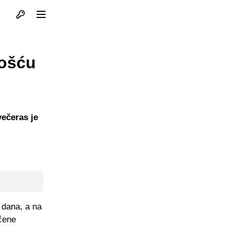
Otvori profil
Otvori meni
nošću
večeras je
 dana, a na
učene