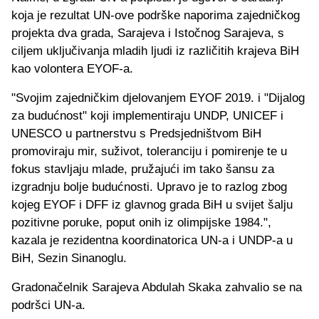
koja je rezultat UN-ove podrške naporima zajedničkog
projekta dva grada, Sarajeva i Istočnog Sarajeva, s
ciljem uključivanja mladih ljudi iz različitih krajeva BiH
kao volontera EYOF-a.
"Svojim zajedničkim djelovanjem EYOF 2019. i "Dijalog
za budućnost" koji implementiraju UNDP, UNICEF i
UNESCO u partnerstvu s Predsjedništvom BiH
promoviraju mir, suživot, toleranciju i pomirenje te u
fokus stavljaju mlade, pružajući im tako šansu za
izgradnju bolje budućnosti. Upravo je to razlog zbog
kojeg EYOF i DFF iz glavnog grada BiH u svijet šalju
pozitivne poruke, poput onih iz olimpijske 1984.",
kazala je rezidentna koordinatorica UN-a i UNDP-a u
BiH, Sezin Sinanoglu.
Gradonačelnik Sarajeva Abdulah Skaka zahvalio se na
podršci UN-a.