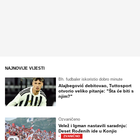
NAJNOVIJE VIJESTI
Bh. fudbaler iskoristio dobro minute
Alajbegović debitovao, Tuttosport
otvorio veliko pitanje: "Šta će biti s
njim?"
Ozvaničeno
Velež i Igman nastavili saradnju:
Deset Rođenih ide u Konjic
·
ZVANIČNO
1