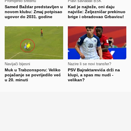
Promijenio sredinu
Plavi savladali BSK
Samed Baždar predstavljen u
Kad je najteže, oni daju
novom klubu: Zmaj potpisao
najviše: Željezničar prekinuo
ugovor do 2031. godine
brige i obradovao Grbavicu!
Navijači bijesni
Nazire li se novi transfer?
Muk u Trabzonsporu: Veliko
PSV Bajraktarevića drži na
pojačanje se povrijedilo već
klupi, a spas mu nudi -
u 20. minuti
velikan?