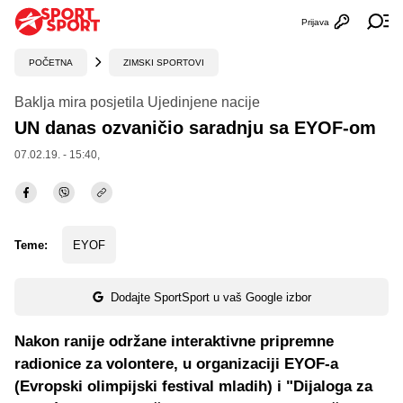
Prijava
Otvori profi
Ot
POČETNA
ZIMSKI SPORTOVI
Baklja mira posjetila Ujedinjene nacije
UN danas ozvaničio saradnju sa EYOF-om
07.02.19. - 15:40,
Teme:
EYOF
Dodajte SportSport u vaš Google izbor
Nakon ranije održane interaktivne pripremne
radionice za volontere, u organizaciji EYOF-a
(Evropski olimpijski festival mladih) i "Dijaloga za