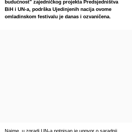
budućnost" zajedničkog projekta Predsjedništva
BiH i UN-a, podrška Ujedinjenih nacija ovome
omladinskom festivalu je danas i ozvaničena.
Naime, u zgradi UN-a potpisan je ugovor o saradnji