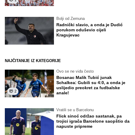
Bolji od Zemuna
Radnički slavio, a onda je Dudić
porukom oduševio cijeli
Kragujevac
NAJČITANIJE IZ KATEGORIJE
Ovo se ne viđa često
Bosanac Malik Tubić junak
Schalkea: Gubili su 4:0, a onda je
uslijedio preokret za fudbalske
2
anale!
Vratili se u Barcelonu
Flick sinoć održao sastanak, pa
trojici igrača Barcelone saopštio da
napuste pripreme