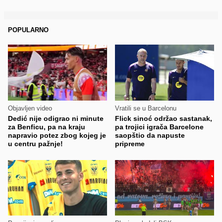
POPULARNO
Objavljen video
Vratili se u Barcelonu
Dedić nije odigrao ni minute
Flick sinoć održao sastanak,
za Benficu, pa na kraju
pa trojici igrača Barcelone
napravio potez zbog kojeg je
saopštio da napuste
u centru pažnje!
pripreme