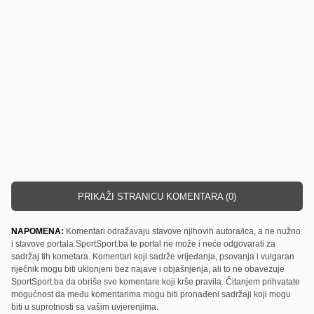
PRIKAŽI STRANICU KOMENTARA (0)
NAPOMENA:
Komentari odražavaju stavove njihovih autora/ica, a ne nužno
i stavove portala SportSport.ba te portal ne može i neće odgovarati za
sadržaj tih kometara. Komentari koji sadrže vrijeđanja, psovanja i vulgaran
riječnik mogu biti uklonjeni bez najave i objašnjenja, ali to ne obavezuje
SportSport.ba da obriše sve komentare koji krše pravila. Čitanjem prihvatate
mogućnost da među komentarima mogu biti pronađeni sadržaji koji mogu
biti u suprotnosti sa vašim uvjerenjima.