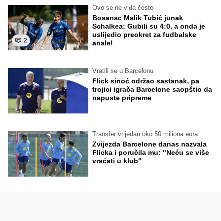
Ovo se ne viđa često
Bosanac Malik Tubić junak
Schalkea: Gubili su 4:0, a onda je
uslijedio preokret za fudbalske
2
anale!
Vratili se u Barcelonu
Flick sinoć održao sastanak, pa
trojici igrača Barcelone saopštio da
napuste pripreme
Transfer vrijedan oko 50 miliona eura
Zvijezda Barcelone danas nazvala
Flicka i poručila mu: "Neću se više
vraćati u klub"