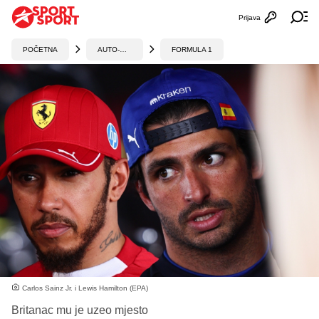
Prijava
Otvori profi
Ot
POČETNA
AUTO-MOTO
FORMULA 1
Carlos Sainz Jr. i Lewis Hamilton (EPA)
Britanac mu je uzeo mjesto