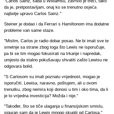
"Carlos Sainz, sada u Williamsu, završio je treći, tako
da je, pretpostavljam, onaj ko se trenutno osjeća
najbolje upravo Carlos Sainz."
Steiner je dodao i da Ferrari s Hamiltonom ima dodatne
probleme van same staze.
"Mislim, Carlos je radio dobar posao. Ne bi imali sve te
smetnje sa strane zbog toga što Lewis ne isporučuje,
pa bi se tim mogao fokusirati na trkanje i napredak,
umjesto da stalno pokušavaju shvatiti zašto Lewisu ne
odgovara bolid.
"S Carlosom su imali poznatu vrijednost, mogao je
isporučiti. Lewisa, naravno, poštujem, ali u ovom
trenutku, zbog nemira koji donosi u tim i oko tima, da li
je to vrijedna investicija? Možda i nije."
"Također, što se tiče ulaganja u finansijskom smislu,
siguran sam da je Lewis mnogo skuplji od Carlosa,"