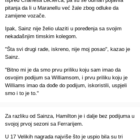
ispred Charlesa Leclerca, pa su se odmah pojavila
pitanja da li u Maranellu već žale zbog odluke da
zamijene vozače.
Ipak, Sainz nije želio ulaziti u poređenja sa svojim
nekadašnjim timskim kolegom.
"Šta svi drugi rade, iskreno, nije moj posao", kazao je
Sainz.
"Bitno mi je da smo prvu priliku koju sam imao da
osvojim podijum sa Williamsom, i prvu priliku koju je
Williams imao da dođe do podijum, iskoristili, uspjeli
smo i to je to."
Za razliku od Sainza, Hamilton je i dalje bez podijuma u
svojoj prvoj sezoni sa Ferrarijem.
U 17 Velikih nagrada najviše što je uspio bila su tri