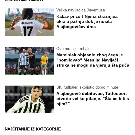
Velika navijačica Juventusa
Kakav prizor! Njena stražnjica
ukrala pažnju dok je nosila
Alajbegovićev dres
Ovo mu nije trebalo
Marciniak objasnio zbog čega je
"pomilovao" Messija: Navijači i
struka ne mogu da vjeruju šta priča
Bh. fudbaler iskoristio dobro minute
Alajbegović debitovao, Tuttosport
otvorio veliko pitanje: "Šta će biti s
njim?"
NAJČITANIJE IZ KATEGORIJE