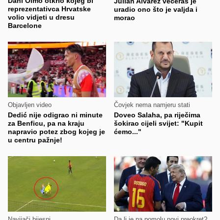
Dani Olmo otkrio kojeg bi
Julian Alvarez večeras je
reprezentativca Hrvatske
uradio ono što je valjda i
volio vidjeti u dresu
morao
Barcelone
Objavljen video
Čovjek nema namjeru stati
Dedić nije odigrao ni minute
Doveo Salaha, pa riječima
za Benficu, pa na kraju
šokirao cijeli svijet: "Kupit
napravio potez zbog kojeg je
ćemo..."
u centru pažnje!
Navijači bijesni
Da li je na pomolu novi preokret?