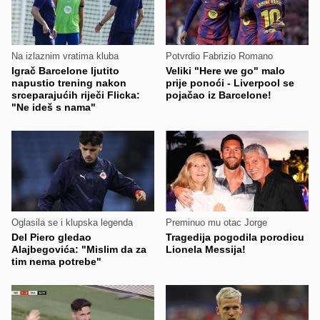
Na izlaznim vratima kluba
Potvrdio Fabrizio Romano
Igrač Barcelone ljutito
Veliki "Here we go" malo
napustio trening nakon
prije ponoći - Liverpool se
srceparajućih riječi Flicka:
pojačao iz Barcelone!
"Ne ideš s nama"
Oglasila se i klupska legenda
Preminuo mu otac Jorge
Del Piero gledao
Tragedija pogodila porodicu
Alajbegovića: "Mislim da za
Lionela Messija!
tim nema potrebe"