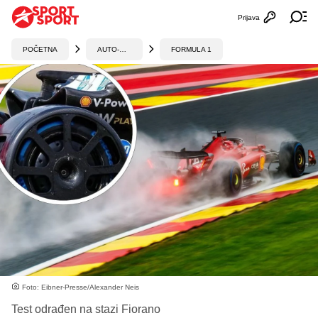
Prijava
Otvori profi
Ot
POČETNA
AUTO-MOTO
FORMULA 1
Foto: Eibner-Presse/Alexander Neis
Test odrađen na stazi Fiorano