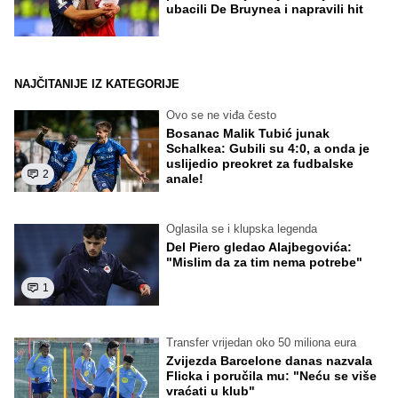
ubacili De Bruynea i napravili hit
NAJČITANIJE IZ KATEGORIJE
Ovo se ne viđa često
Bosanac Malik Tubić junak
Schalkea: Gubili su 4:0, a onda je
uslijedio preokret za fudbalske
2
anale!
Oglasila se i klupska legenda
Del Piero gledao Alajbegovića:
"Mislim da za tim nema potrebe"
1
Transfer vrijedan oko 50 miliona eura
Zvijezda Barcelone danas nazvala
Flicka i poručila mu: "Neću se više
vraćati u klub"