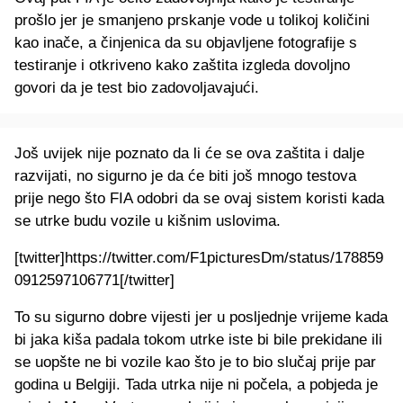
prošlo jer je smanjeno prskanje vode u tolikoj količini
kao inače, a činjenica da su objavljene fotografije s
testiranje i otkriveno kako zaštita izgleda dovoljno
govori da je test bio zadovoljavajući.
Još uvijek nije poznato da li će se ova zaštita i dalje
razvijati, no sigurno je da će biti još mnogo testova
prije nego što FIA odobri da se ovaj sistem koristi kada
se utrke budu vozile u kišnim uslovima.
[twitter]https://twitter.com/F1picturesDm/status/178859
0912597106771[/twitter]
To su sigurno dobre vijesti jer u posljednje vrijeme kada
bi jaka kiša padala tokom utrke iste bi bile prekidane ili
se uopšte ne bi vozile kao što je to bio slučaj prije par
godina u Belgiji. Tada utrka nije ni počela, a pobjeda je