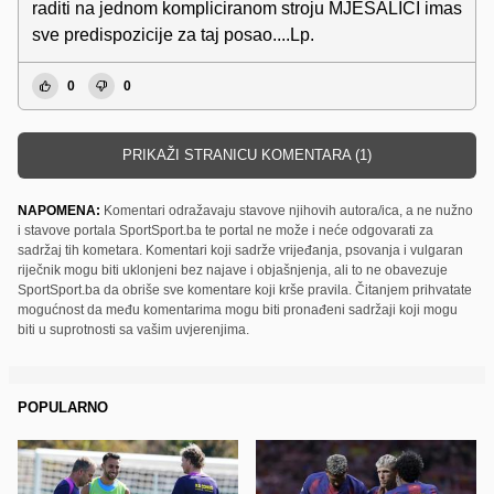
raditi na jednom kompliciranom stroju MJESALICI imas
sve predispozicije za taj posao....Lp.
0
0
PRIKAŽI STRANICU KOMENTARA (1)
NAPOMENA:
Komentari odražavaju stavove njihovih autora/ica, a ne nužno
i stavove portala SportSport.ba te portal ne može i neće odgovarati za
sadržaj tih kometara. Komentari koji sadrže vrijeđanja, psovanja i vulgaran
riječnik mogu biti uklonjeni bez najave i objašnjenja, ali to ne obavezuje
SportSport.ba da obriše sve komentare koji krše pravila. Čitanjem prihvatate
mogućnost da među komentarima mogu biti pronađeni sadržaji koji mogu
biti u suprotnosti sa vašim uvjerenjima.
POPULARNO