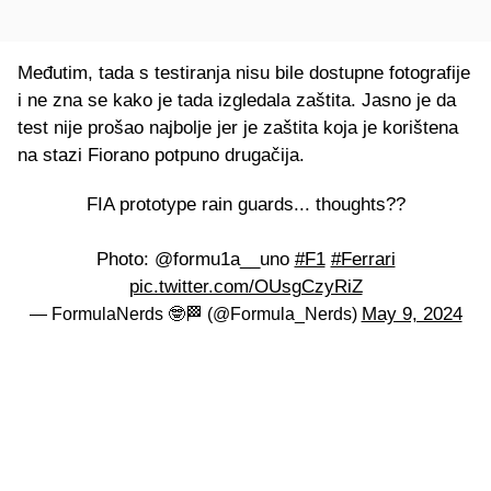
Međutim, tada s testiranja nisu bile dostupne fotografije
i ne zna se kako je tada izgledala zaštita. Jasno je da
test nije prošao najbolje jer je zaštita koja je korištena
na stazi Fiorano potpuno drugačija.
FIA prototype rain guards... thoughts??
Photo: @formu1a__uno
#F1
#Ferrari
pic.twitter.com/OUsgCzyRiZ
May 9, 2024
— FormulaNerds 🤓🏁 (@Formula_Nerds)