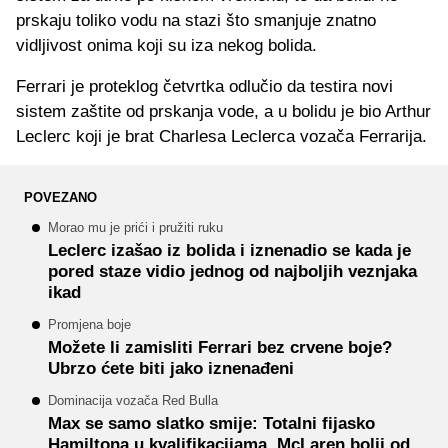
prskaju toliko vodu na stazi što smanjuje znatno
vidljivost onima koji su iza nekog bolida.
Ferrari je proteklog četvrtka odlučio da testira novi
sistem zaštite od prskanja vode, a u bolidu je bio Arthur
Leclerc koji je brat Charlesa Leclerca vozača Ferrarija.
POVEZANO
Morao mu je prići i pružiti ruku
Leclerc izašao iz bolida i iznenadio se kada je
pored staze vidio jednog od najboljih veznjaka
ikad
Promjena boje
Možete li zamisliti Ferrari bez crvene boje?
Ubrzo ćete biti jako iznenađeni
Dominacija vozača Red Bulla
Max se samo slatko smije: Totalni fijasko
Hamiltona u kvalifikacijama, McLaren bolji od