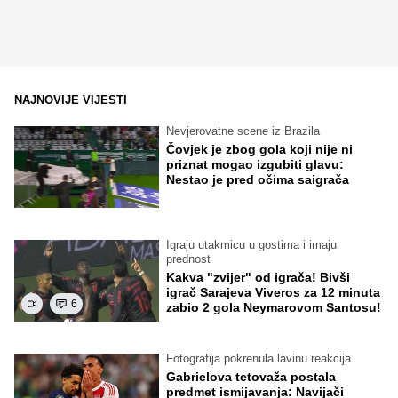
NAJNOVIJE VIJESTI
Nevjerovatne scene iz Brazila
Čovjek je zbog gola koji nije ni
priznat mogao izgubiti glavu:
Nestao je pred očima saigrača
Igraju utakmicu u gostima i imaju
prednost
Kakva "zvijer" od igrača! Bivši
igrač Sarajeva Viveros za 12 minuta
6
zabio 2 gola Neymarovom Santosu!
Fotografija pokrenula lavinu reakcija
Gabrielova tetovaža postala
predmet ismijavanja: Navijači