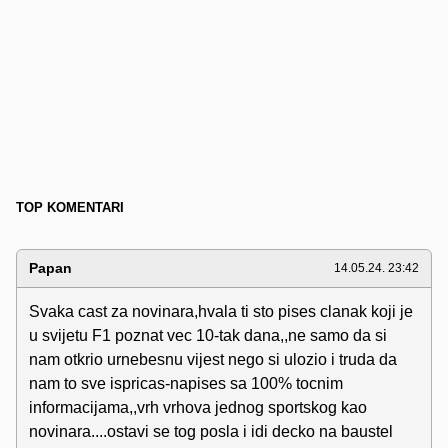
TOP KOMENTARI
Papan
14.05.24. 23:42
Svaka cast za novinara,hvala ti sto pises clanak koji je
u svijetu F1 poznat vec 10-tak dana,,ne samo da si
nam otkrio urnebesnu vijest nego si ulozio i truda da
nam to sve ispricas-napises sa 100% tocnim
informacijama,,vrh vrhova jednog sportskog kao
novinara....ostavi se tog posla i idi decko na baustel