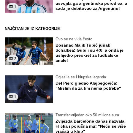
usvojila ga argentinska porodica, a
1
sada je debitovao za Argentinu!
NAJČITANIJE IZ KATEGORIJE
Ovo se ne viđa često
Bosanac Malik Tubić junak
Schalkea: Gubili su 4:0, a onda je
uslijedio preokret za fudbalske
2
anale!
Oglasila se i klupska legenda
Del Piero gledao Alajbegovića:
"Mislim da za tim nema potrebe"
1
Transfer vrijedan oko 50 miliona eura
Zvijezda Barcelone danas nazvala
Flicka i poručila mu: "Neću se više
vraćati u klub"