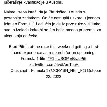
jučerašnje kvalifikacije u Austinu.
Naime, treba istaći da je Pitt došao u Austin s
posebnim zadatkom. On će nastupiti uskoro u jednom
folmu o Formuli 1 i odlučio je da iz prve ruke vidi kako
sve to izgleda kako bi se što bolje mogao pripremiti za
ulogu koja ga čeka.
Brad Pitt is at the race this weekend getting a first
hand experience as research for an upcoming
Formula 1 film
#F1
#USGP
#BradPitt
pic.twitter.com/4vdIAmTugH
October
— Crash.net – Formula 1 (@CRASH_NET_F1)
22, 2022