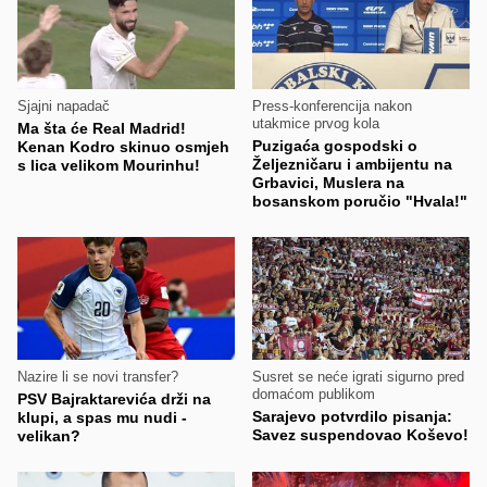
Sjajni napadač
Press-konferencija nakon
utakmice prvog kola
Ma šta će Real Madrid!
Puzigaća gospodski o
Kenan Kodro skinuo osmjeh
Željezničaru i ambijentu na
s lica velikom Mourinhu!
Grbavici, Muslera na
bosanskom poručio "Hvala!"
Nazire li se novi transfer?
Susret se neće igrati sigurno pred
domaćom publikom
PSV Bajraktarevića drži na
Sarajevo potvrdilo pisanja:
klupi, a spas mu nudi -
Savez suspendovao Koševo!
velikan?