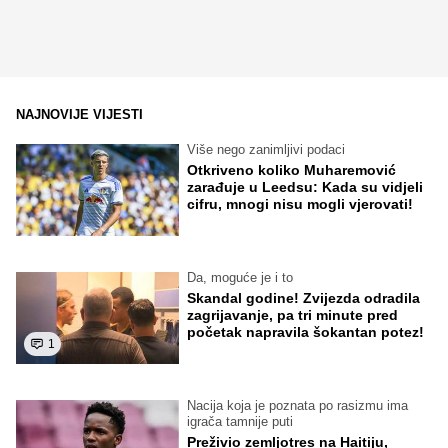
NAJNOVIJE VIJESTI
Više nego zanimljivi podaci
Otkriveno koliko Muharemović
zarađuje u Leedsu: Kada su vidjeli
cifru, mnogi nisu mogli vjerovati!
Da, moguće je i to
Skandal godine! Zvijezda odradila
zagrijavanje, pa tri minute pred
početak napravila šokantan potez!
1
Nacija koja je poznata po rasizmu ima
igrača tamnije puti
Preživio zemljotres na Haitiju,