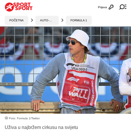
Prijava
Otvori profi
Ot
POČETNA
AUTO-MOTO
FORMULA 1
Foto: Formula 1/Twitter
Uživa u najbržem cirkusu na svijetu