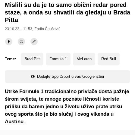
Mislili su da je to samo obični redar pored
staze, a onda su shvatili da gledaju u Brada
Pitta
23.10.22. - 11:53,
Endin Čaušević
Teme:
Brad Pitt
Formula 1
McLaren
Red Bull
Dodajte SportSport u vaš Google izbor
Utrke Formule 1 tradicionalno privlače dosta pažnje
širom svijeta, te mnoge poznate ličnosti koriste
priliku da barem jedno u životu uživo prate utrku
ovog sporta što je bio slučaj i ovog vikenda u
Austinu.