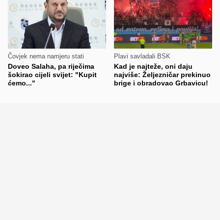
Čovjek nema namjeru stati
Plavi savladali BSK
Doveo Salaha, pa riječima
Kad je najteže, oni daju
šokirao cijeli svijet: "Kupit
najviše: Željezničar prekinuo
ćemo..."
brige i obradovao Grbavicu!