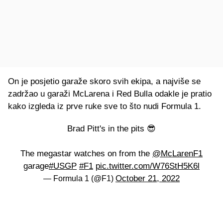
On je posjetio garaže skoro svih ekipa, a najviše se
zadržao u garaži McLarena i Red Bulla odakle je pratio
kako izgleda iz prve ruke sve to što nudi Formula 1.
Brad Pitt's in the pits 😎
The megastar watches on from the
@McLarenF1
garage
#USGP
#F1
pic.twitter.com/W76StH5K6l
October 21, 2022
— Formula 1 (@F1)