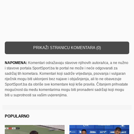
PRIKAŽI STRANICU KOMENTARA (0)
NAPOMENA:
Komentari odražavaju stavove njihovih autora/ica, a ne nužno
i stavove portala SportSport.ba te portal ne može i neće odgovarati za
sadržaj tih kometara. Komentari koji sadrže vrijeđanja, psovanja i vulgaran
riječnik mogu biti uklonjeni bez najave i objašnjenja, ali to ne obavezuje
SportSport.ba da obriše sve komentare koji krše pravila. Čitanjem prihvatate
mogućnost da među komentarima mogu biti pronađeni sadržaji koji mogu
biti u suprotnosti sa vašim uvjerenjima.
POPULARNO