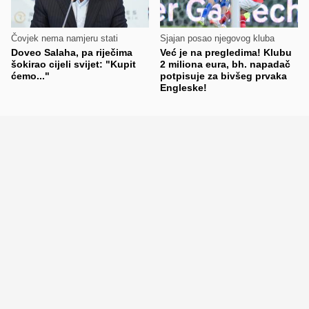
Čovjek nema namjeru stati
Sjajan posao njegovog kluba
Doveo Salaha, pa riječima
Već je na pregledima! Klubu
šokirao cijeli svijet: "Kupit
2 miliona eura, bh. napadač
ćemo..."
potpisuje za bivšeg prvaka
Engleske!