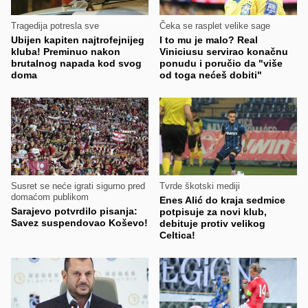
Tragedija potresla sve
Čeka se rasplet velike sage
Ubijen kapiten najtrofejnijeg
I to mu je malo? Real
kluba! Preminuo nakon
Viniciusu servirao konačnu
brutalnog napada kod svog
ponudu i poručio da "više
doma
od toga nećeš dobiti"
Susret se neće igrati sigurno pred
Tvrde škotski mediji
domaćom publikom
Enes Alić do kraja sedmice
Sarajevo potvrdilo pisanja:
potpisuje za novi klub,
Savez suspendovao Koševo!
debituje protiv velikog
Celtica!