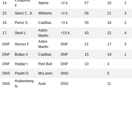
Colapinto
14.
Alpine
+2 k.
57
16
2
F.
15.
Sainz C. Jr.
Williams
+2 k.
56
21
3
16.
Perez S.
Cadillac
+3 k.
55
18
2
Aston
17.
Stroll L.
+15 k.
43
22
4
Martin
Aston
DNF
Alonso F.
DNF
21
17
3
Martin
DNF
Bottas V.
Cadillac
DNF
15
19
1
DNF
Hadjar I.
Red Bull
DNF
10
3
DNS
Piastri O.
McLaren
DNS
5
Hulkenberg
DNS
Audi
DNS
11
N.