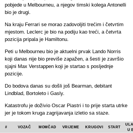
pobjede u Melbourneu, a njegov timski kolega Antonelli
bio je drugi.
Na kraju Ferrari se morao zadovoljiti trećim i četvrtim
mjestom. Leclerc je bio na podiju kao treći, a četvrta
pozicija pripala je Hamiltonu.
Peti u Melbourneu bio je aktuelni prvak Lando Norris
koji danas nije bio previše zapažen, a šesti je završio
sjajni Max Verstappen koji je startao s posljednje
pozicije.
Do bodova danas su došli još Bearman, debitant
Lindblad, Bortoleto i Gasly.
Katastrofu je doživio Oscar Piastri i to prije starta utrke
jer je tokom kruga zagrijavanja izletio sa staze.
UL
#
VOZAČ
MOMČAD
VRIJEME
KRUGOVI
START
U 