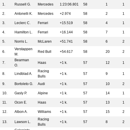
1.
Russell G.
Mercedes
1:23:06.801
58
1
1
2.
Antonelli K.
Mercedes
+2.974
58
2
1
3.
Leclerc C.
Ferrari
+15.519
58
4
1
4.
Hamilton L.
Ferrari
+16.144
58
7
1
5.
Norris L.
McLaren
+51.741
58
6
2
Verstappen
6.
Red Bull
+54.617
58
20
2
M.
Bearman
7.
Haas
+1 k.
57
12
1
O.
Racing
8.
Lindblad A.
+1 k.
57
9
1
Bulls
9.
Bortoleto G.
Audi
+1 k.
57
10
2
10.
Gasly P.
Alpine
+1 k.
57
14
1
11.
Ocon E.
Haas
+1 k.
57
13
1
12.
Albon A.
Williams
+1 k.
57
15
2
Racing
13.
Lawson L.
+1 k.
57
8
2
Bulls