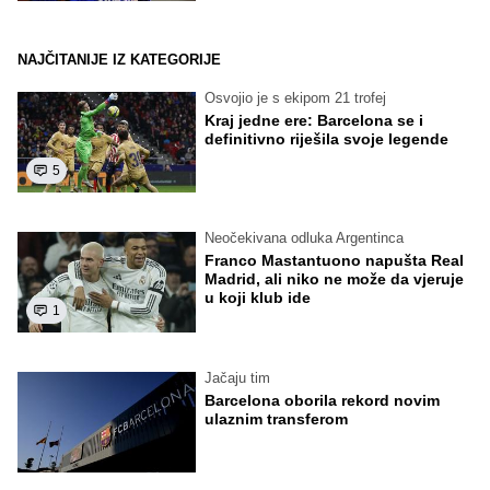
NAJČITANIJE IZ KATEGORIJE
Osvojio je s ekipom 21 trofej
Kraj jedne ere: Barcelona se i
definitivno riješila svoje legende
5
Neočekivana odluka Argentinca
Franco Mastantuono napušta Real
Madrid, ali niko ne može da vjeruje
u koji klub ide
1
Jačaju tim
Barcelona oborila rekord novim
ulaznim transferom