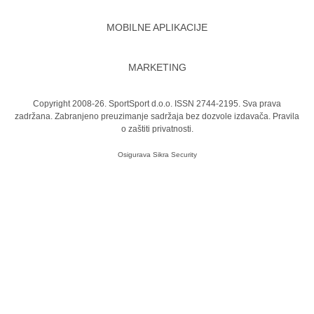
MOBILNE APLIKACIJE
MARKETING
Copyright 2008-26. SportSport d.o.o. ISSN 2744-2195. Sva prava
zadržana. Zabranjeno preuzimanje sadržaja bez dozvole izdavača.
Pravila
o zaštiti privatnosti.
Osigurava
Sikra Security