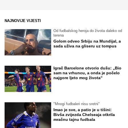
NAJNOVIJE VIJESTI
Od fudbalskog heroja do života daleko od
terena
Golom odveo Srbiju na Mundijal, a
sada uživa na gliseru uz tompus
Igrač Barcelone otvorio dušu: „Bio
sam na vrhuncu, a onda je počelo
najgore ljeto mog života“
"Mnogi fudbaleri nisu sretni"
Imao je sve, a patio je u tišini:
Bivša zvijezda Chelseaja otkrila
mračnu tajnu fudbala