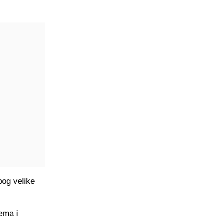
bog velike
tema i