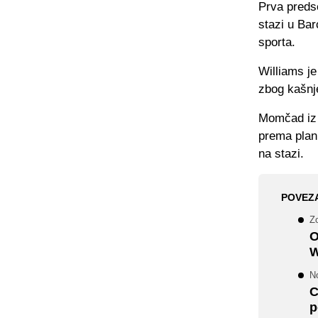
Prva preds
stazi u Bar
sporta.
Williams j
zbog kašnj
Momčad iz 
prema planu
na stazi.
POVEZ
Z
O
W
N
C
p