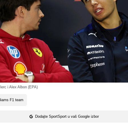
erc i Alex Albon (EPA)
liams F1 team
Dodajte SportSport u vaš Google izbor