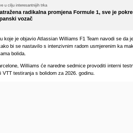
e u cilju interesantnijih trka
atražena radikalna promjena Formule 1, sve je pokr
panski vozač
 koje je objavio Atlassian Williams F1 Team navodi se da j
ako bi se nastavilo s intenzivnim radom usmjerenim ka ma
ama bolida.
celone, Williams će naredne sedmice provoditi interni test
 i VTT testiranja s bolidom za 2026. godinu.