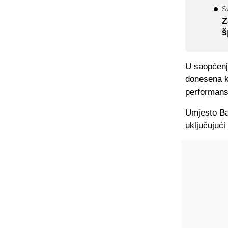
Sv
Z
š
U saopćenju
donesena k
performans
Umjesto Bar
uključujući