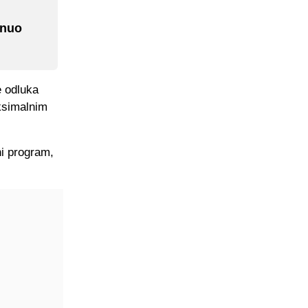
enuo
e odluka
ksimalnim
ni program,