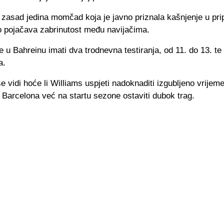
e zasad jedina momčad koja je javno priznala kašnjenje u p
o pojačava zabrinutost među navijačima.
u Bahreinu imati dva trodnevna testiranja, od 11. do 13. te
a.
e vidi hoće li Williams uspjeti nadoknaditi izgubljeno vrijeme 
Barcelona već na startu sezone ostaviti dubok trag.