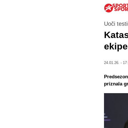
Uoči testi
Katas
ekipe
24.01.26. - 17
Predsezona
priznala gr