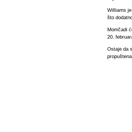
Williams j
što dodatn
Momčadi će 
20. februar
Ostaje da s
propuštena 