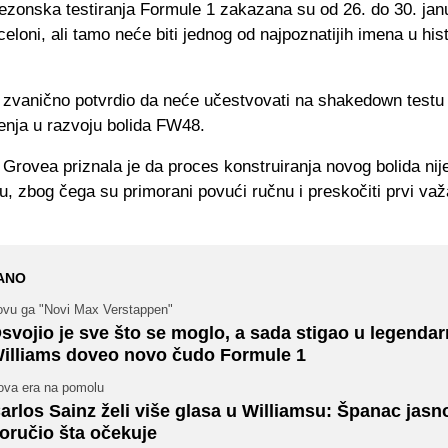
ezonska testiranja Formule 1 zakazana su od 26. do 30. jan
celoni, ali tamo neće biti jednog od najpoznatijih imena u hist
e zvanično potvrdio da neće učestvovati na shakedown testu 
enja u razvoju bolida FW48.
Grovea priznala je da proces konstruiranja novog bolida nij
, zbog čega su primorani povući ručnu i preskočiti prvi važ
ANO
ovu ga "Novi Max Verstappen"
svojio je sve što se moglo, a sada stigao u legendarn
illiams doveo novo čudo Formule 1
ova era na pomolu
arlos Sainz želi više glasa u Williamsu: Španac jasn
oručio šta očekuje