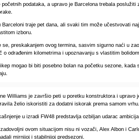
e početnih podataka, a upravo je Barcelona trebala poslužiti 
rake.
u Barceloni traje pet dana, ali svaki tim može učestvovati naj
stitom izboru.
e se, preskakanjem ovog termina, sasvim sigurno naći u za
eč o odrađenim kilometrima i upoznavanju s vlastitim bolidom
ikep mogao bi biti posebno bolan na početku sezone, kada 
aju.
ne Williams je završio peti u poretku konstruktora i upravo 
avila želio iskoristiti za dodatni iskorak prema samom vrhu
kašnjenje u izradi FW48 predstavlja ozbiljan udarac ambicij
zadovoljni ovom situacijom nisu ni vozači, Alex Albon i Carl
adali mirnijoj i stabilnijoj predsezoni.