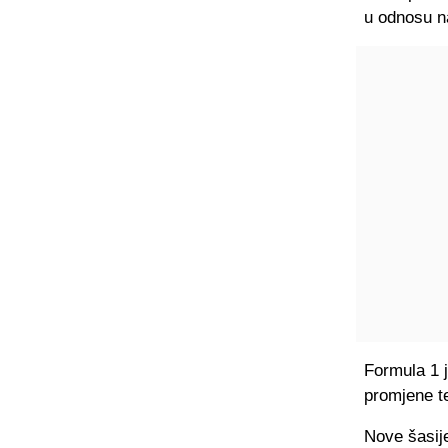
u odnosu n
Formula 1 j
promjene te
Nove šasije