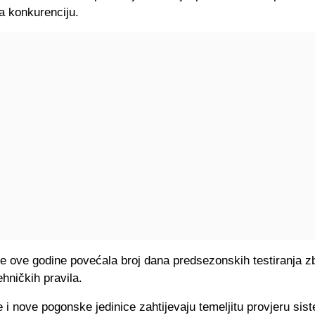
a konkurenciju.
e ove godine povećala broj dana predsezonskih testiranja z
hničkih pravila.
 i nove pogonske jedinice zahtijevaju temeljitu provjeru sis