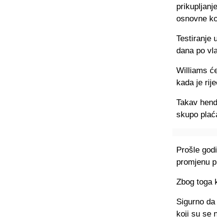
prikupljanj
osnovne ko
Testiranje 
dana po vla
Williams ć
kada je rij
Takav hend
skupo plać
Prošle godi
promjenu pr
Zbog toga 
Sigurno da 
koji su se n