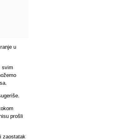
iranje u
i svim
 možemo
msa.
sugeriše.
 tokom
isu prošli
li zaostatak