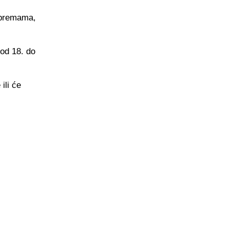
ripremama,
 od 18. do
ili će