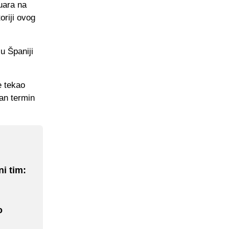
uara na
oriji ovog
u Španiji
e tekao
an termin
i tim:
o