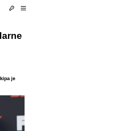
Otvori profil
Otvori meni
ndarne
kipa je