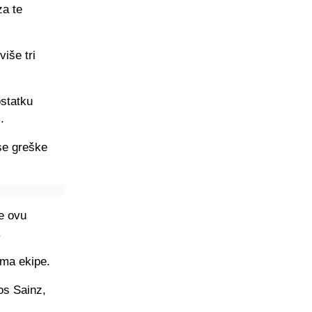
za te
više tri
ostatku
.
se greške
je ovu
.
ama ekipe.
os Sainz,