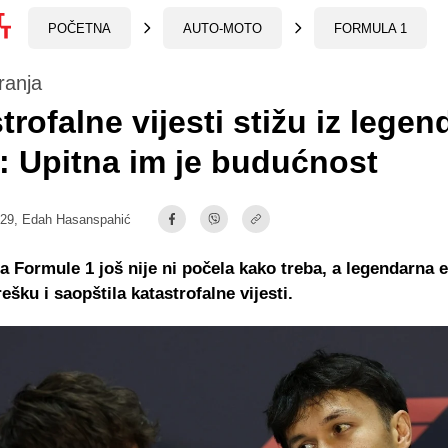
POČETNA
AUTO-MOTO
FORMULA 1
ranja
trofalne vijesti stižu iz lege
: Upitna im je budućnost
:29,
Edah Hasanspahić
 Formule 1 još nije ni počela kako treba, a legendarna e
ešku i saopštila katastrofalne vijesti.