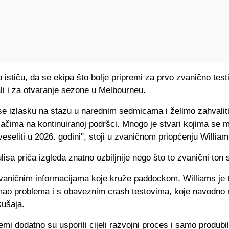
ko ističu, da se ekipa što bolje pripremi za prvo zvanično test
li i za otvaranje sezone u Melbourneu.
se izlasku na stazu u narednim sedmicama i želimo zahvalit
jačima na kontinuiranoj podršci. Mnogo je stvari kojima se
veseliti u 2026. godini", stoji u zvaničnom priopćenju Willia
ulisa priča izgleda znatno ozbiljnije nego što to zvanični ton 
aničnim informacijama koje kruže paddockom, Williams je
mao problema i s obaveznim crash testovima, koje navodno n
kušaja.
emi dodatno su usporili cijeli razvojni proces i samo produbi