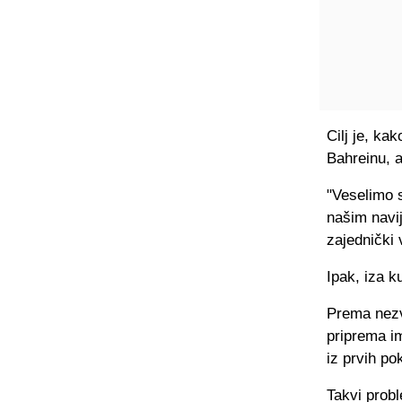
Cilj je, ka
Bahreinu, a
"Veselimo 
našim navi
zajednički 
Ipak, iza k
Prema nezv
priprema i
iz prvih po
Takvi probl