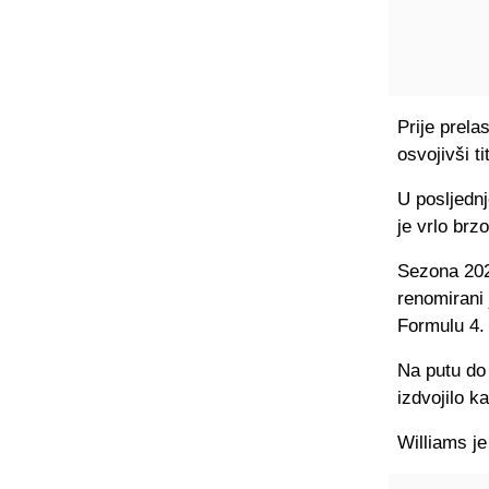
Prije prela
osvojivši t
U posljednj
je vrlo brz
Sezona 202
renomirani 
Formulu 4.
Na putu do 
izdvojilo k
Williams je