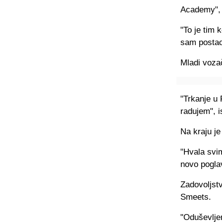
Academy", 
"To je tim 
sam postao
Mladi vozač
"Trkanje u
radujem", i
Na kraju je
"Hvala svi
novo pogla
Zadovoljstv
Smeets.
"Oduševlje