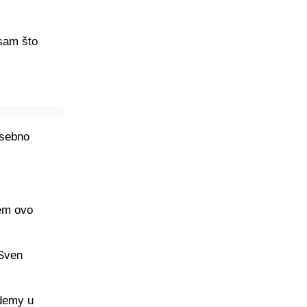
 sam što
osebno
nem ovo
 Sven
ademy u