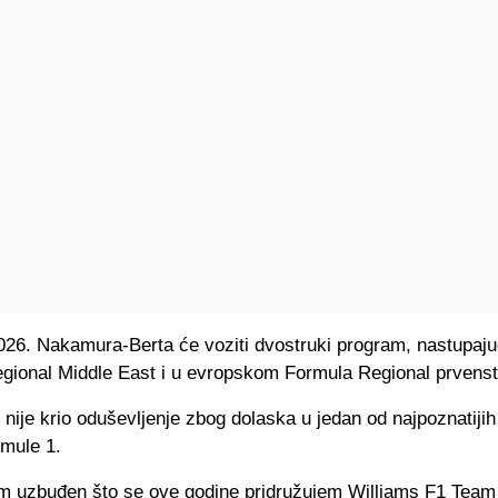
026. Nakamura-Berta će voziti dvostruki program, nastupajuć
gional Middle East i u evropskom Formula Regional prvenst
ije krio oduševljenje zbog dolaska u jedan od najpoznatijih
rmule 1.
 uzbuđen što se ove godine pridružujem Williams F1 Team