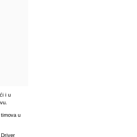
i i u
vu.
 timova u
 Driver