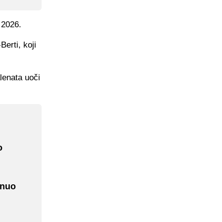
 2026.
erti, koji
lenata uoči
o
enuo