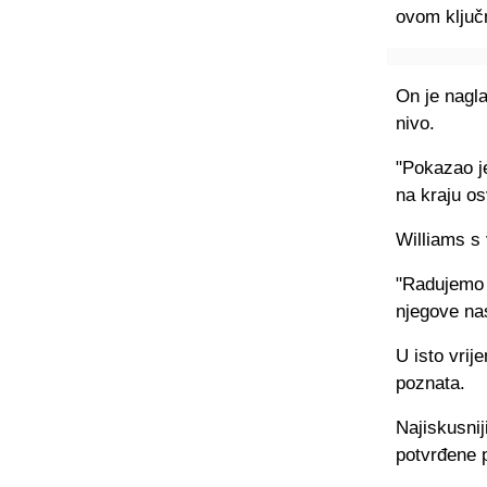
ovom ključ
On je nagl
nivo.
"Pokazao je
na kraju os
Williams s 
"Radujemo s
njegove na
U isto vrij
poznata.
Najiskusnij
potvrđene 