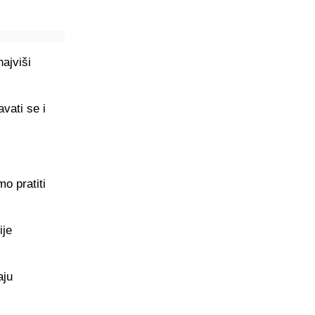
ajviši
vati se i
o pratiti
ije
aju