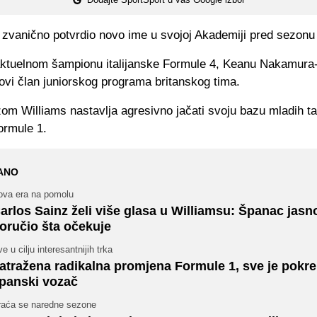
e zvanično potvrdio novo ime u svojoj Akademiji pred sezonu
 aktuelnom šampionu italijanske Formule 4, Keanu Nakamura-B
ovi član juniorskog programa britanskog tima.
om Williams nastavlja agresivno jačati svoju bazu mladih ta
ormule 1.
ANO
ova era na pomolu
arlos Sainz želi više glasa u Williamsu: Španac jasn
oručio šta očekuje
e u cilju interesantnijih trka
atražena radikalna promjena Formule 1, sve je pokr
panski vozač
raća se naredne sezone