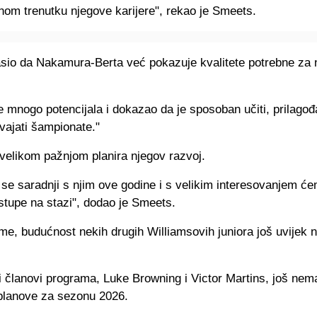
nom trenutku njegove karijere", rekao je Smeets.
asio da Nakamura-Berta već pokazuje kvalitete potrebne za n
 mnogo potencijala i dokazao da je sposoban učiti, prilagođa
vajati šampionate."
velikom pažnjom planira njegov razvoj.
e saradnji s njim ove godine i s velikim interesovanjem ćem
stupe na stazi", dodao je Smeets.
eme, budućnost nekih drugih Williamsovih juniora još uvijek n
i članovi programa, Luke Browning i Victor Martins, još nem
planove za sezonu 2026.