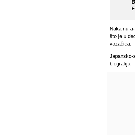
B
F
Nakamura-B
što je u d
vozačica.
Japansko-s
biografiju.