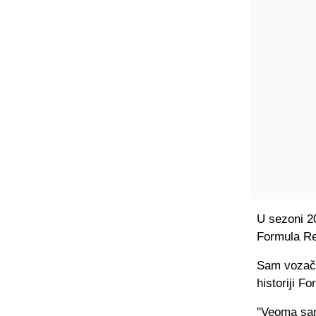
U sezoni 2
Formula Re
Sam vozač n
historiji Fo
"Veoma sam