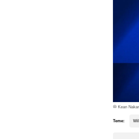
Kean Nakamu
Teme:
Wil