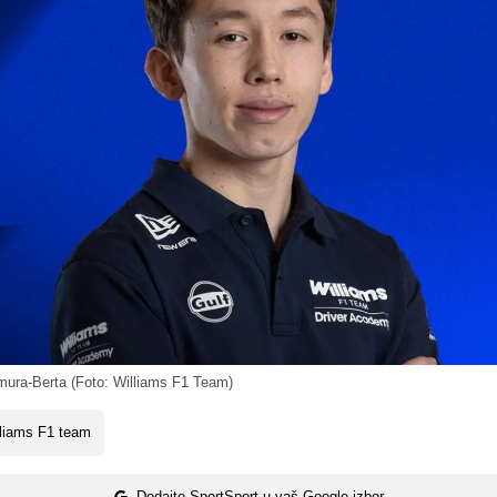
ra-Berta (Foto: Williams F1 Team)
liams F1 team
Dodajte SportSport u vaš Google izbor