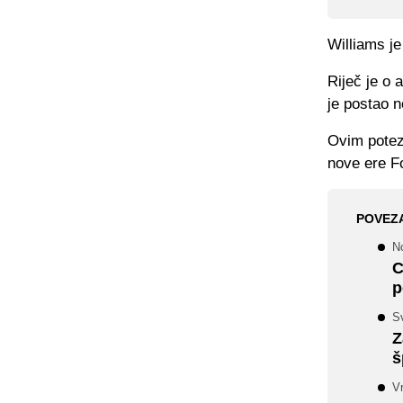
Williams j
Riječ je o
je postao n
Ovim potez
nove ere F
POVEZ
N
C
p
Sv
Z
š
V