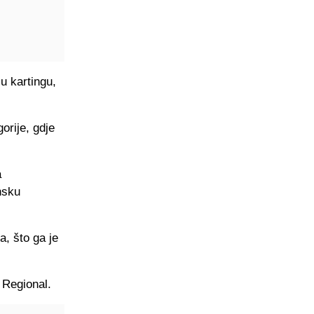
u kartingu,
orije, gdje
a
nsku
a, što ga je
a Regional.