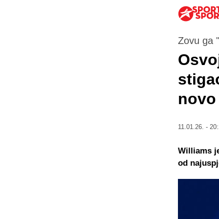
Zovu ga 
Osvoj
stiga
novo
11.01.26. - 20
Williams j
od najuspj