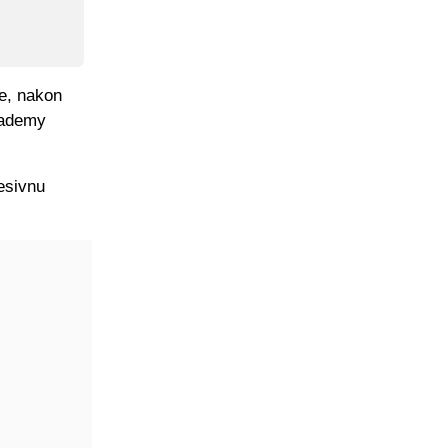
e, nakon
cademy
esivnu