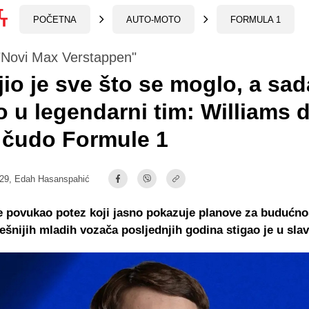
POČETNA
AUTO-MOTO
FORMULA 1
"Novi Max Verstappen"
io je sve što se moglo, a sad
o u legendarni tim: Williams 
 čudo Formule 1
:29,
Edah Hasanspahić
e povukao potez koji jasno pokazuje planove za budućno
ešnijih mladih vozača posljednjih godina stigao je u slav