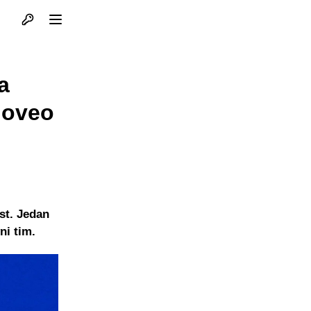
Otvori profil
Otvori meni
a
doveo
st. Jedan
ni tim.