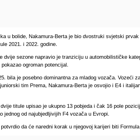
ska u bolide, Nakamura-Berta je bio dvostruki svjetski prvak 
itule 2021. i 2022. godine.
e dvije sezone napravio je tranziciju u automobilističke kateg
o pokazao ogroman potencijal.
5. bila je posebno dominantna za mladog vozača. Vozeći z
juniorski tim Prema, Nakamura-Berta je osvojio i E4 i italija
dvije titule upisao je ukupno 13 pobjeda i čak 16 pole pozicij
ao jednog od najubjedljivijih F4 vozača u Evropi.
 potvrdio da će naredni korak u njegovoj karijeri biti Formul