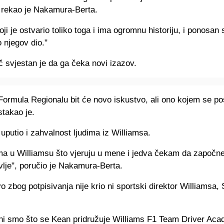
rekao je Nakamura-Berta.
koji je ostvario toliko toga i ima ogromnu historiju, i ponosan
 njegov dio."
 svjestan je da ga čeka novi izazov.
 Formula Regionalu bit će novo iskustvo, ali ono kojem se p
stakao je.
 uputio i zahvalnost ljudima iz Williamsa.
ma u Williamsu što vjeruju u mene i jedva čekam da započ
vlje", poručio je Nakamura-Berta.
o zbog potpisivanja nije krio ni sportski direktor Williamsa,
ni smo što se Kean pridružuje Williams F1 Team Driver Ac