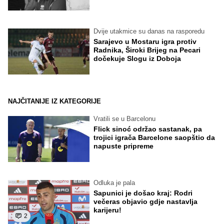
Dvije utakmice su danas na rasporedu
Sarajevo u Mostaru igra protiv
Radnika, Široki Brijeg na Pecari
dočekuje Slogu iz Doboja
NAJČITANIJE IZ KATEGORIJE
Vratili se u Barcelonu
Flick sinoć održao sastanak, pa
trojici igrača Barcelone saopštio da
napuste pripreme
Odluka je pala
Sapunici je došao kraj: Rodri
večeras objavio gdje nastavlja
karijeru!
2