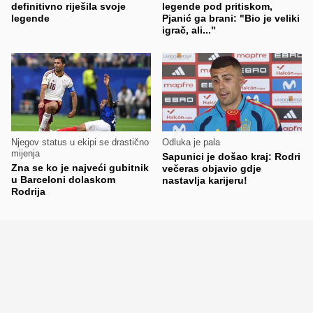
definitivno riješila svoje
legende pod pritiskom,
legende
Pjanić ga brani: "Bio je veliki
igrač, ali..."
Njegov status u ekipi se drastično
Odluka je pala
mijenja
Sapunici je došao kraj: Rodri
Zna se ko je najveći gubitnik
večeras objavio gdje
u Barceloni dolaskom
nastavlja karijeru!
Rodrija