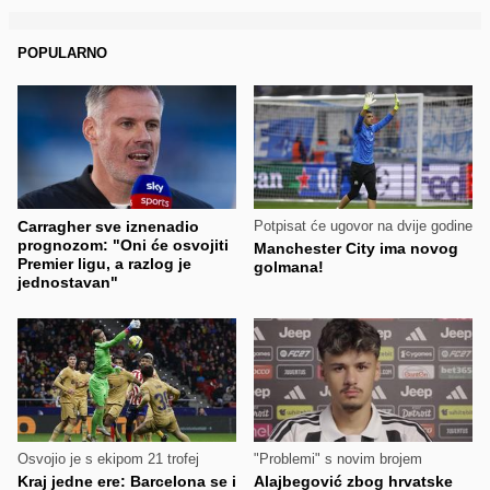
POPULARNO
Carragher sve iznenadio
Potpisat će ugovor na dvije godine
prognozom: "Oni će osvojiti
Manchester City ima novog
Premier ligu, a razlog je
golmana!
jednostavan"
Osvojio je s ekipom 21 trofej
"Problemi" s novim brojem
Kraj jedne ere: Barcelona se i
Alajbegović zbog hrvatske