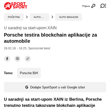
Prijava
Otvori profi
Ot
POČETNA
AUTO-MOTO
AUTO MAGAZIN
U saradnji sa start-upom XAIN
Porsche testira blockchain aplikacije za
automobile
28.02.18. - 16:25,
Sponzorski tekst
Teme:
Porsche BiH
Dodajte SportSport u vaš Google izbor
U saradnji sa start-upom XAIN iz Berlina, Porsche
trenutno testira takozvane blokchain aplikacije