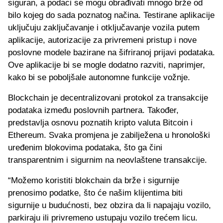
siguran, a podaci se mogu obrađivati mnogo brže od
bilo kojeg do sada poznatog načina. Testirane aplikacije
uključuju zaključavanje i otključavanje vozila putem
aplikacije, autorizacije za privremeni pristup i nove
poslovne modele bazirane na šifriranoj prijavi podataka.
Ove aplikacije bi se mogle dodatno razviti, naprimjer,
kako bi se poboljšale autonomne funkcije vožnje.
Blockchain je decentralizovani protokol za transakcije
podataka između poslovnih partnera. Također,
predstavlja osnovu poznatih kripto valuta Bitcoin i
Ethereum. Svaka promjena je zabilježena u hronološki
uređenim blokovima podataka, što ga čini
transparentnim i sigurnim na neovlaštene transakcije.
“Možemo koristiti blokchain da brže i sigurnije
prenosimo podatke, što će našim klijentima biti
sigurnije u budućnosti, bez obzira da li napajaju vozilo,
parkiraju ili privremeno ustupaju vozilo trećem licu.