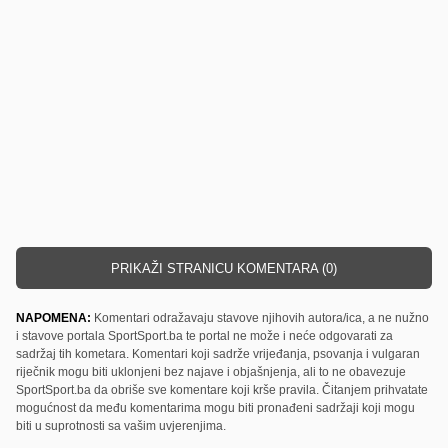
PRIKAŽI STRANICU KOMENTARA (0)
NAPOMENA:
Komentari odražavaju stavove njihovih autora/ica, a ne nužno
i stavove portala SportSport.ba te portal ne može i neće odgovarati za
sadržaj tih kometara. Komentari koji sadrže vrijeđanja, psovanja i vulgaran
riječnik mogu biti uklonjeni bez najave i objašnjenja, ali to ne obavezuje
SportSport.ba da obriše sve komentare koji krše pravila. Čitanjem prihvatate
mogućnost da među komentarima mogu biti pronađeni sadržaji koji mogu
biti u suprotnosti sa vašim uvjerenjima.