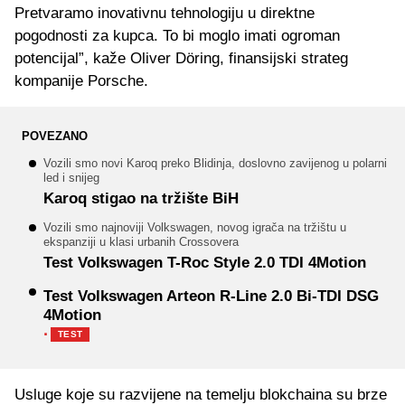
Pretvaramo inovativnu tehnologiju u direktne
pogodnosti za kupca. To bi moglo imati ogroman
potencijal”, kaže Oliver Döring, finansijski strateg
kompanije Porsche.
POVEZANO
Vozili smo novi Karoq preko Blidinja, doslovno zavijenog u polarni
led i snijeg
Karoq stigao na tržište BiH
Vozili smo najnoviji Volkswagen, novog igrača na tržištu u
ekspanziji u klasi urbanih Crossovera
Test Volkswagen T-Roc Style 2.0 TDI 4Motion
Test Volkswagen Arteon R-Line 2.0 Bi-TDI DSG
4Motion
·
TEST
Usluge koje su razvijene na temelju blokchaina su brze