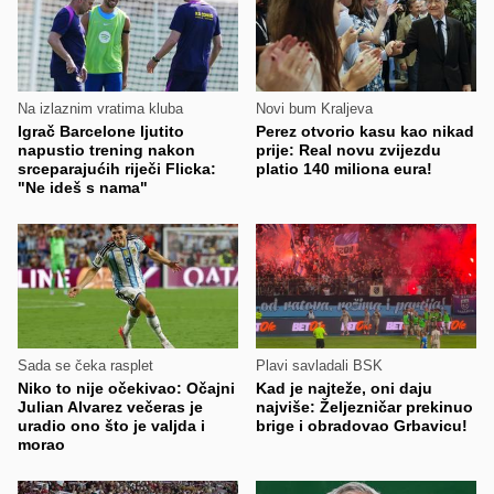
Na izlaznim vratima kluba
Novi bum Kraljeva
Igrač Barcelone ljutito
Perez otvorio kasu kao nikad
napustio trening nakon
prije: Real novu zvijezdu
srceparajućih riječi Flicka:
platio 140 miliona eura!
"Ne ideš s nama"
Sada se čeka rasplet
Plavi savladali BSK
Niko to nije očekivao: Očajni
Kad je najteže, oni daju
Julian Alvarez večeras je
najviše: Željezničar prekinuo
uradio ono što je valjda i
brige i obradovao Grbavicu!
morao