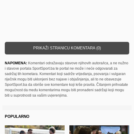
PRIKAŽI STRANICU KOMENTARA (0)
NAPOMENA:
Komentari odražavaju stavove njihovih autora/ica, a ne nužno
i stavove portala SportSport.ba te portal ne može i neće odgovarati za
sadržaj tih kometara. Komentari koji sadrže vrijeđanja, psovanja i vulgaran
riječnik mogu biti uklonjeni bez najave i objašnjenja, ali to ne obavezuje
SportSport.ba da obriše sve komentare koji krše pravila. Čitanjem prihvatate
mogućnost da među komentarima mogu biti pronađeni sadržaji koji mogu
biti u suprotnosti sa vašim uvjerenjima.
POPULARNO