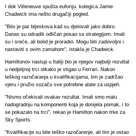
I dok Villeneuve spušta euforiju, kolegica Jamie
Chadwick ima nešto drugačiji pogled.
"Bilo je par bljeskova kad su djelovali jako dobro.
Danas su odradili odličan posao sa strategijom. Imali
su i sreće, ali bolid je proradio. Mogu biti zadovoljni i
nastaviti s ovim zamahom", istakla je Chadwick.
Hamiltonov nastup u Italiji bio je njegov najbolji rezultat
u nedjeljnoj trci otkako je stigao u Ferrari. Nakon
teškog razočaranja u kvalifikacijama, tim je zadržao
vjeru i pružio vozaču sve potrebne alate za uspjeh.
"Nismo očekivali ovakav rezultat. Imali smo malu
nadogradnju na komponenti koja je donijela pomak, i to
se pokazalo na trci", rekao je Hamilton nakon trke za
Sky Sports.
"Kvalifikacije su bile teško razočarenje, ali tim je ostao