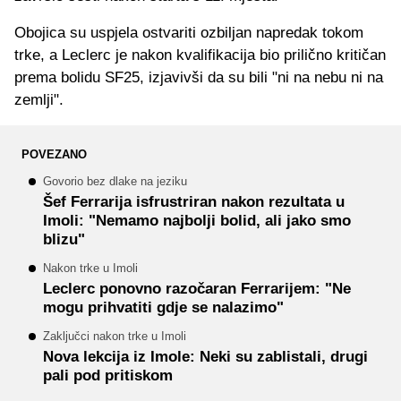
Obojica su uspjela ostvariti ozbiljan napredak tokom
trke, a Leclerc je nakon kvalifikacija bio prilično kritičan
prema bolidu SF25, izjavivši da su bili "ni na nebu ni na
zemlji".
POVEZANO
Govorio bez dlake na jeziku
Šef Ferrarija isfrustriran nakon rezultata u
Imoli: "Nemamo najbolji bolid, ali jako smo
blizu"
Nakon trke u Imoli
Leclerc ponovno razočaran Ferrarijem: "Ne
mogu prihvatiti gdje se nalazimo"
Zaključci nakon trke u Imoli
Nova lekcija iz Imole: Neki su zablistali, drugi
pali pod pritiskom