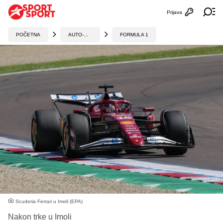
Prijava
Otvori profi
Ot
POČETNA
AUTO-MOTO
FORMULA 1
Scuderia Ferrari u Imoli (EPA)
Nakon trke u Imoli