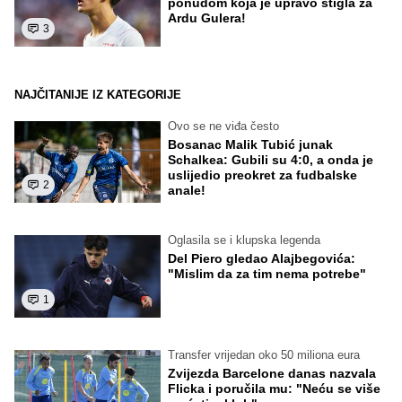
ponudom koja je upravo stigla za
Ardu Gulera!
3
NAJČITANIJE IZ KATEGORIJE
Ovo se ne viđa često
Bosanac Malik Tubić junak
Schalkea: Gubili su 4:0, a onda je
uslijedio preokret za fudbalske
2
anale!
Oglasila se i klupska legenda
Del Piero gledao Alajbegovića:
"Mislim da za tim nema potrebe"
1
Transfer vrijedan oko 50 miliona eura
Zvijezda Barcelone danas nazvala
Flicka i poručila mu: "Neću se više