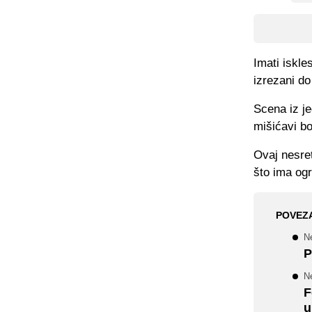
Imati iskle
izrezani do
Scena iz j
mišićavi b
Ovaj nesret
što ima ogr
POVEZ
N
P
N
F
u