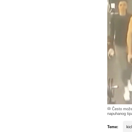
Često možem
napuhanog tipa
Teme:
kic