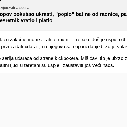
evjerovatna scena
opov pokušao ukrasti, "popio" batine od radnice, pa
esretnik vratio i platio
lazu zakačio momka, ali to mu nije trebalo. Još je usput odl
 i prvi zadati udarac, no njegovo samopouzdanje brzo je spla
je serija udaraca od strane kickboxera. Mišićavi tip je ubrzo 
utni ljudi u teretani su uspjeli zaustaviti još veći haos.