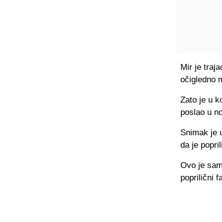
Mir je tra
očigledno m
Zato je u k
poslao u no
Snimak je u
da je popri
Ovo je samo
poprilični 