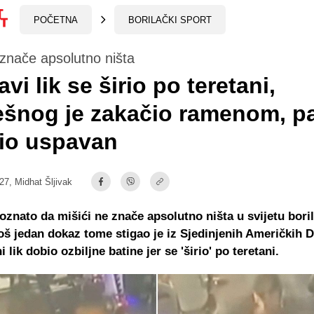
POČETNA
BORILAČKI SPORT
 znače apsolutno ništa
avi lik se širio po teretani,
ešnog je zakačio ramenom, p
io uspavan
:27,
Midhat Šljivak
oznato da mišići ne znače apsolutno ništa u svijetu bori
još jedan dokaz tome stigao je iz Sjedinjenih Američkih 
 lik dobio ozbiljne batine jer se 'širio' po teretani.