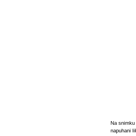
Na snimku i
napuhani li