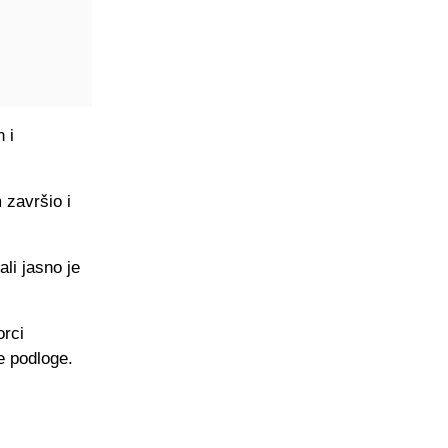
 i
 završio i
li jasno je
orci
e podloge.