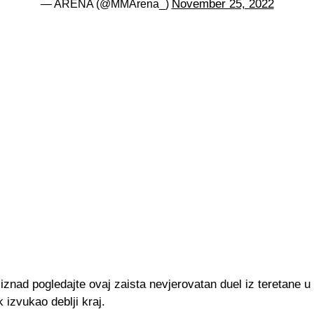
November 25, 2022
— ARENA (@MMArena_)
znad pogledajte ovaj zaista nevjerovatan duel iz teretane u
k izvukao deblji kraj.