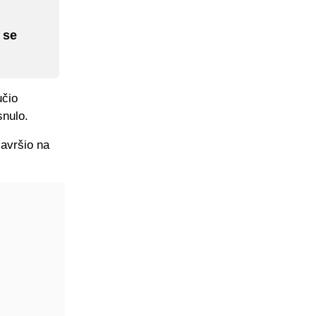
 se
učio
snulo.
završio na