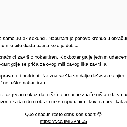
jao samo 10-ak sekundi. Napuhani je ponovo krenuo u obračun
u nije bilo dosta batina koje je dobio.
onačnici završio nokautiran. Kickboxer ga je jednim udarcem
kaut gdje se priča za ovog mišićavog lika završila.
pravo tu i prekinut. Ne zna se šta se dalje dešavalo s njim, a
lično teško nokautiran.
 još jedan dokaz da mišići u borbi ne znače ništa i da su b
favoriti kada uđu u obračune s napuhanim likovima bez ikakv
Que chacun reste dans son sport 😌
https://t.co/IMISvhII6S