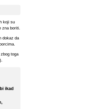
h koji su
 zna boriti.
n dokaz da
borcima.
o zbog toga
).
bi ikad
e,