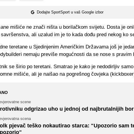
Dodajte SportSport u vaš Google izbor
sane mišiće ne znači ništa u borilačkom svijetu. Dosta je oni
 savršenstva, ali uzalud im je to kada dođu pred nekog ko se
edne teretane u Sjedinjenim Američkim Državama još je jeda
odybuilderi nemaju previše mogućnosti da se nose s pravim 
nik se širio po teretani. Smatrao je kako je nedodirljiv sam
omne mišiće, ali je naišao na pogrešnog čovjeka (kickboxer
ANO
evjerovatne scene
rotivniku odgrizao uho u jednoj od najbrutalnijih bor
evjerovatna scena
olk pjevač teško nokautirao starca: "Upozorio sam t
pozorio"