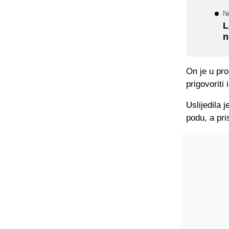
N
L
n
On je u pro
prigovoriti
Uslijedila 
podu, a pris