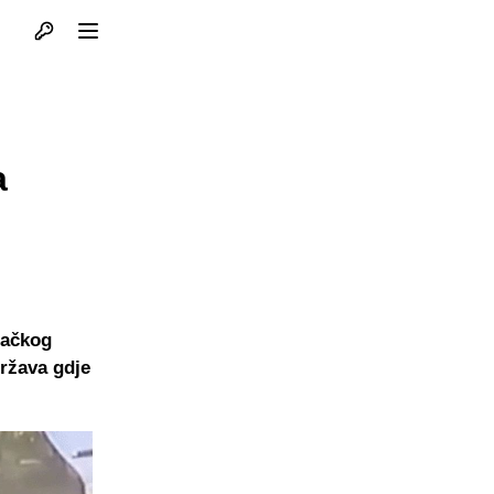
Otvori profil
Otvori meni
a
lačkog
Država gdje