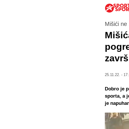
Mišići ne
Mišić
pogr
završ
25.11.22. - 17
Dobro je p
sporta, a 
je napuhani