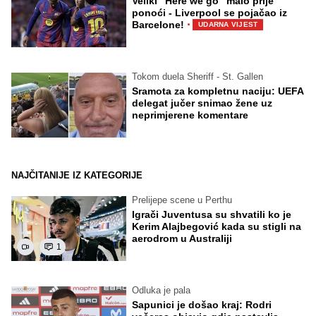
Veliki "Here we go" malo prije
ponoći - Liverpool se pojačao iz
·
Barcelone!
UDARNA VIJEST
Tokom duela Sheriff - St. Gallen
Sramota za kompletnu naciju: UEFA
delegat jučer snimao žene uz
neprimjerene komentare
NAJČITANIJE IZ KATEGORIJE
Prelijepe scene u Perthu
Igrači Juventusa su shvatili ko je
Kerim Alajbegović kada su stigli na
aerodrom u Australiji
1
Odluka je pala
Sapunici je došao kraj: Rodri