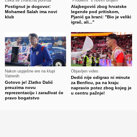
Čeka se zvanična potvrda
"Problemi" s novim brojem
Postignut je dogovor:
Alajbegović zbog hrvatske
Mohamed Salah ima novi
legende pod pritiskom,
klub
Pjanić ga brani: "Bio je veliki
igrač, ali..."
Nakon uspješne ere na klupi
Objavljen video
Vatrenih
Dedić nije odigrao ni minute
Gotovo je! Zlatko Dalić
za Benficu, pa na kraju
preuzima novu
napravio potez zbog kojeg je
reprezentaciju i zarađivat će
u centru pažnje!
pravo bogatstvo