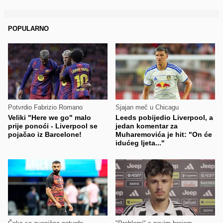
POPULARNO
Potvrdio Fabrizio Romano
Sjajan meč u Chicagu
Veliki "Here we go" malo
Leeds pobijedio Liverpool, a
prije ponoći - Liverpool se
jedan komentar za
pojačao iz Barcelone!
Muharemovića je hit: "On će
idućeg ljeta..."