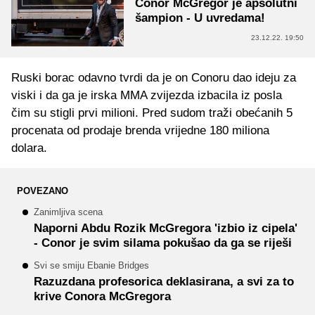
Conor McGregor je apsolutni
šampion - U uvredama!
23.12.22. 19:50
Ruski borac odavno tvrdi da je on Conoru dao ideju za
viski i da ga je irska MMA zvijezda izbacila iz posla
čim su stigli prvi milioni. Pred sudom traži obećanih 5
procenata od prodaje brenda vrijedne 180 miliona
dolara.
POVEZANO
Zanimljiva scena
Naporni Abdu Rozik McGregora 'izbio iz cipela'
- Conor je svim silama pokušao da ga se riješi
Svi se smiju Ebanie Bridges
Razuzdana profesorica deklasirana, a svi za to
krive Conora McGregora