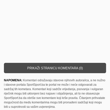
PRIKAŽI STRANICU KOMENTARA (0)
NAPOMENA:
Komentari odražavaju stavove njihovih autora/ica, a ne nužno
i stavove portala SportSport.ba te portal ne može i neće odgovarati za
sadržaj tih kometara. Komentari koji sadrže vrijeđanja, psovanja i vulgaran
riječnik mogu biti uklonjeni bez najave i objašnjenja, ali to ne obavezuje
SportSport.ba da obriše sve komentare koji krše pravila. Čitanjem prihvatate
mogućnost da među komentarima mogu biti pronađeni sadržaji koji mogu
biti u suprotnosti sa vašim uvjerenjima.