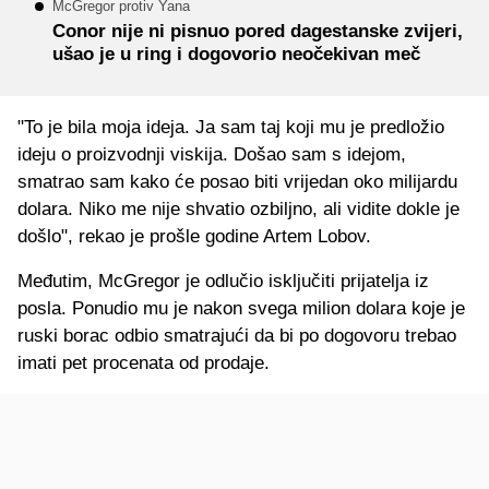
McGregor protiv Yana
Conor nije ni pisnuo pored dagestanske zvijeri,
ušao je u ring i dogovorio neočekivan meč
"To je bila moja ideja. Ja sam taj koji mu je predložio
ideju o proizvodnji viskija. Došao sam s idejom,
smatrao sam kako će posao biti vrijedan oko milijardu
dolara. Niko me nije shvatio ozbiljno, ali vidite dokle je
došlo", rekao je prošle godine Artem Lobov.
Međutim, McGregor je odlučio isključiti prijatelja iz
posla. Ponudio mu je nakon svega milion dolara koje je
ruski borac odbio smatrajući da bi po dogovoru trebao
imati pet procenata od prodaje.