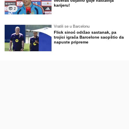
večeras objavio gdje nastavlja
karijeru!
2
Vratili se u Barcelonu
Flick sinoć održao sastanak, pa
trojici igrača Barcelone saopštio da
napuste pripreme