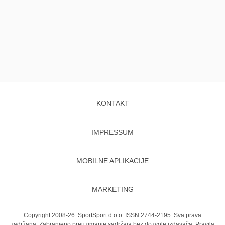
KONTAKT
IMPRESSUM
MOBILNE APLIKACIJE
MARKETING
Copyright 2008-26. SportSport d.o.o. ISSN 2744-2195. Sva prava
zadržana. Zabranjeno preuzimanje sadržaja bez dozvole izdavača.
Pravila