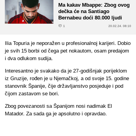
Ma kakav Mbappe: Zbog ovog
dečka će na Santiago
Bernabeu doći 80.000 ljudi
1
20.02.24. 08:10
Ilia Topuria je neporažen u profesionalnoj karijeri. Dobio
je svih 15 borbi od čega pet nokautom, osam predajom
i dva odlukom sudija.
Interesantno je svakako da je 27-godišnjak porijeklom
iz Gruzije, rođen je u Njemačkoj, a od svoje 15. godine
stanovnik Španije, čije državljanstvo posjeduje i pod
čijom zastavom se bori.
Zbog povezanosti sa Španijom nosi nadimak El
Matador. Za sada ga je apsolutno i opravdao.