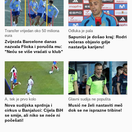
Transfer vrijedan oko 50 miliona
Odluka je pala
eura
Sapunici je došao kraj: Rodri
Zvijezda Barcelone danas
večeras objavio gdje
nazvala Flicka i poručila mu:
nastavlja karijeru!
"Neću se više vraćati u klub"
A, tek je prvo kolo
Glavni sudija ne popušta
Nova sudijska sprdnja i
Musić ne želi nastaviti meč
cirkus u Banjaluci: Cijela BiH
dok se ne isprazne tribine!
se smije, ali niko se neće ni
počešati!