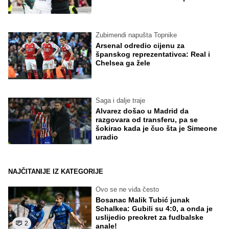
Zubimendi napušta Topnike
Arsenal odredio cijenu za
španskog reprezentativca: Real i
Chelsea ga žele
Saga i dalje traje
Alvarez došao u Madrid da
razgovara od transferu, pa se
šokirao kada je čuo šta je Simeone
uradio
NAJČITANIJE IZ KATEGORIJE
Ovo se ne viđa često
Bosanac Malik Tubić junak
Schalkea: Gubili su 4:0, a onda je
uslijedio preokret za fudbalske
2
anale!