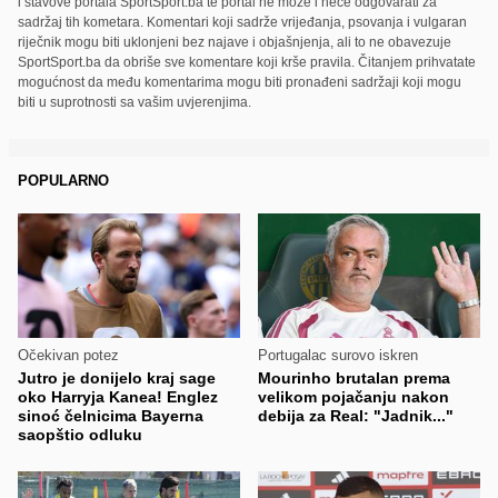
i stavove portala SportSport.ba te portal ne može i neće odgovarati za
sadržaj tih kometara. Komentari koji sadrže vrijeđanja, psovanja i vulgaran
riječnik mogu biti uklonjeni bez najave i objašnjenja, ali to ne obavezuje
SportSport.ba da obriše sve komentare koji krše pravila. Čitanjem prihvatate
mogućnost da među komentarima mogu biti pronađeni sadržaji koji mogu
biti u suprotnosti sa vašim uvjerenjima.
POPULARNO
Očekivan potez
Portugalac surovo iskren
Jutro je donijelo kraj sage
Mourinho brutalan prema
oko Harryja Kanea! Englez
velikom pojačanju nakon
sinoć čelnicima Bayerna
debija za Real: "Jadnik..."
saopštio odluku