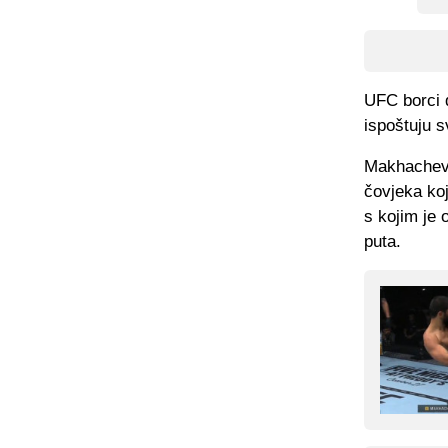
UFC borci d
ispoštuju s
Makhachev 
čovjeka ko
s kojim je 
puta.