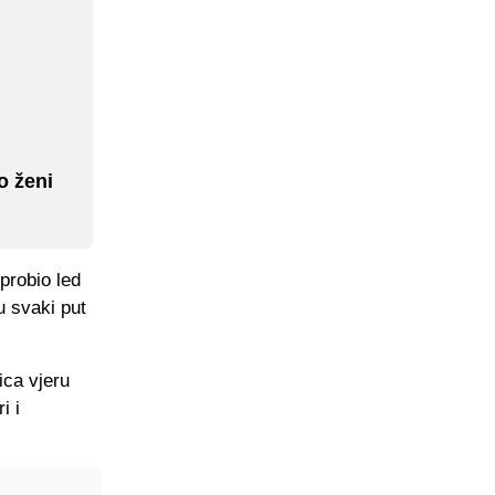
o ženi
probio led
u svaki put
ica vjeru
i i