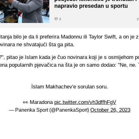
napravio presedan u sportu
2
2
tanja bilo je da li preferira Madonnu ili Taylor Swift, a on je
vinara ne shvatajući šta ga pita.
, pitao je Islam kada je čuo novinara koji je s osmijehom 
ena popularnih pjevačica na šta je on samo dodao: "Ne, ne.
İslam Makhachev'e sorulan soru.
👀 Maradona
pic.twitter.com/vh3dffhFgV
October 26, 2023
— Panenka Sport (@PanenkaSport)