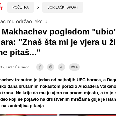
POČETNA
BORILAČKI SPORT
ac mu održao lekciju
m Makhachev pogledom "ubio
ara: "Znaš šta mi je vjera u ž
me pitaš..."
:36,
Endin Čaušević
4
achev trenutno je jedan od najboljih UFC boraca, a Dag
liko dana brutalnim nokautom porazio Alexadera Volkano
a tronu. Ne krije da mu je vjera na prvom mjestu, a to je 
deo koji se pojavio na društvenim mrežama gdje je Isla
na zanimljiva pitanja.