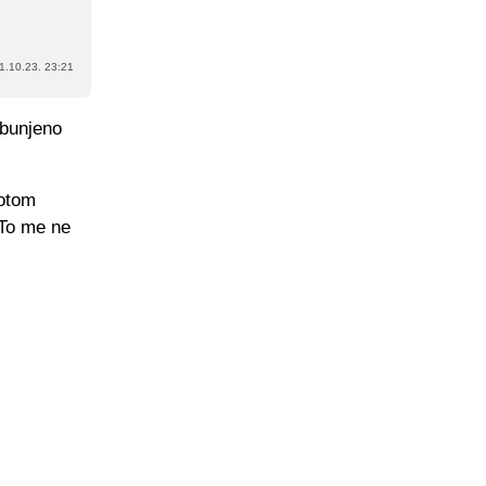
1.10.23. 23:21
 zbunjeno
potom
 To me ne