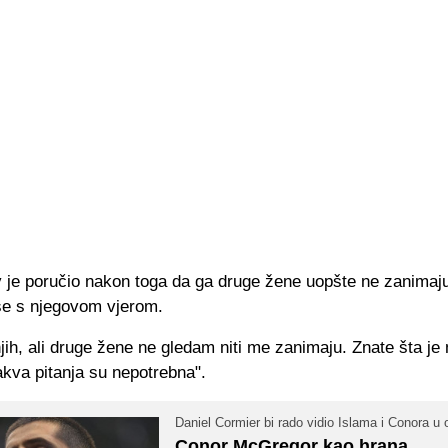
je poručio nakon toga da ga druge žene uopšte ne zanimaju 
se s njegovom vjerom.
ih, ali druge žene ne gledam niti me zanimaju. Znate šta je
takva pitanja su nepotrebna".
Daniel Cormier bi rado vidio Islama i Conora u
Conor McGregor kao hrana