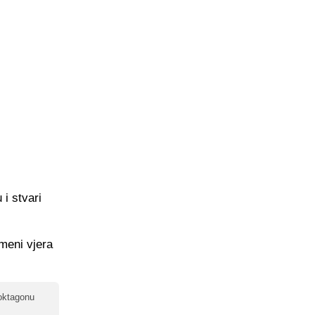
i stvari
 meni vjera
 oktagonu