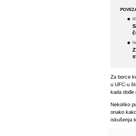
POVEZ
Me
S
č
N
Z
s
Za borce ko
u UFC-u što
kada dođe 
Nekoliko pu
onako kako
iskušenja 