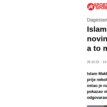
Dagestan
Isla
novin
a to 
26.10.23. - 14
Islam Makh
prije neko
ostao je n
pokazao vi
odgovarao 