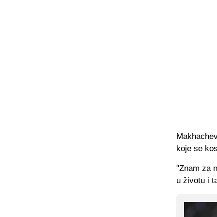
Makhachev 
koje se ko
"Znam za nj
u životu i 