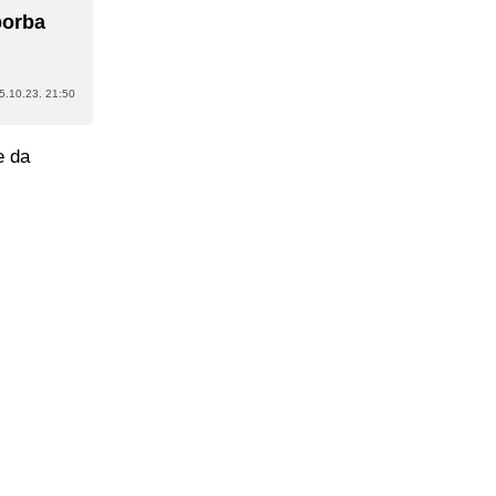
borba
5.10.23. 21:50
e da