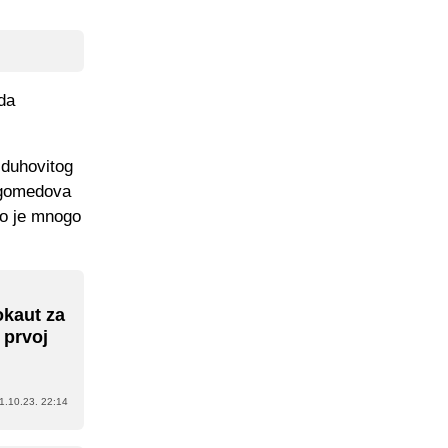
 da
 duhovitog
magomedova
ao je mnogo
okaut za
 prvoj
1.10.23. 22:14