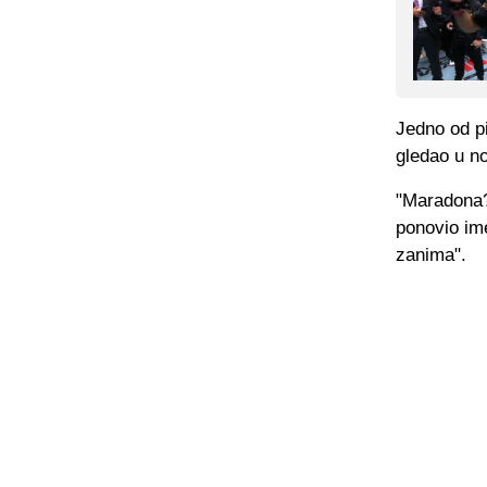
Jedno od pi
gledao u no
"Maradona?"
ponovio im
zanima".