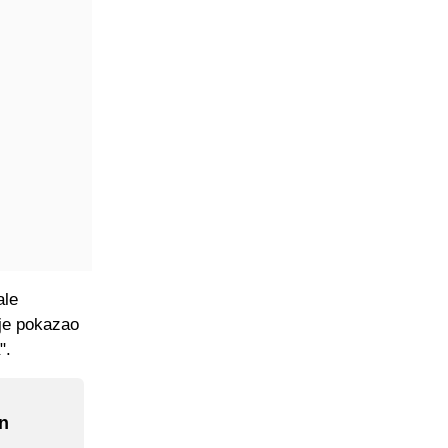
ale
 je pokazao
".
on