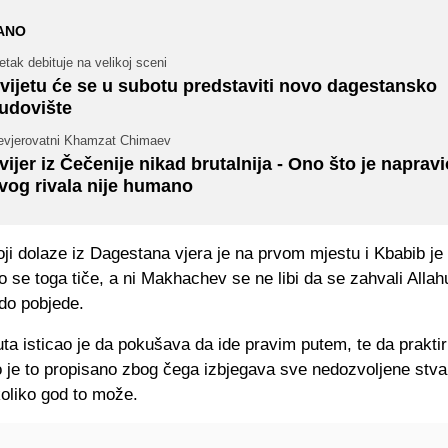
ANO
tak debituje na velikoj sceni
vijetu će se u subotu predstaviti novo dagestansko
udovište
evjerovatni Khamzat Chimaev
vijer iz Čečenije nikad brutalnija - Ono što je napravi
vog rivala nije humano
ji dolaze iz Dagestana vjera je na prvom mjestu i Kbabib je 
 se toga tiče, a ni Makhachev se ne libi da se zahvali Allah
do pobjede.
ta isticao je da pokušava da ide pravim putem, te da praktir
 je to propisano zbog čega izbjegava sve nedozvoljene stvar
koliko god to može.