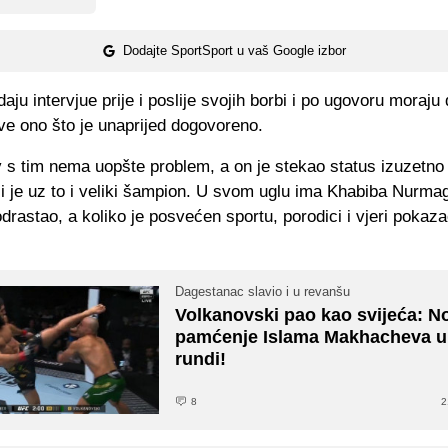
Dodajte SportSport u vaš Google izbor
aju intervjue prije i poslije svojih borbi i po ugovoru moraju
ve ono što je unaprijed dogovoreno.
s tim nema uopšte problem, a on je stekao status izuzetno
ji je uz to i veliki šampion. U svom uglu ima Khabiba Nur
odrastao, a koliko je posvećen sportu, porodici i vjeri pokaz
Dagestanac slavio i u revanšu
Volkanovski pao kao svijeća: N
pamćenje Islama Makhacheva u
rundi!
8
2