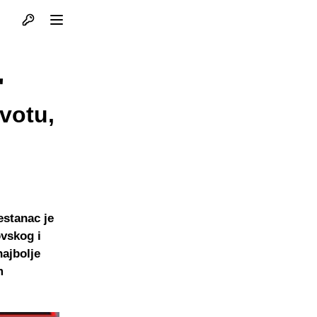
Otvori profil
Otvori meni
"
ivotu,
estanac je
vskog i
najbolje
m