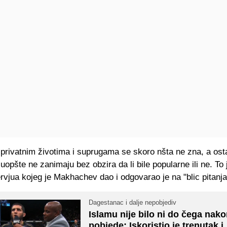
 privatnim životima i suprugama se skoro nšta ne zna, a ost
 uopšte ne zanimaju bez obzira da li bile popularne ili ne. To
ervjua kojeg je Makhachev dao i odgovarao je na "blic pitanja
Dagestanac i dalje nepobjediv
Islamu nije bilo ni do čega nak
pobjede: Iskoristio je trenutak i