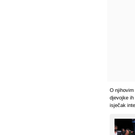
O njihovim
djevojke ih
isječak int