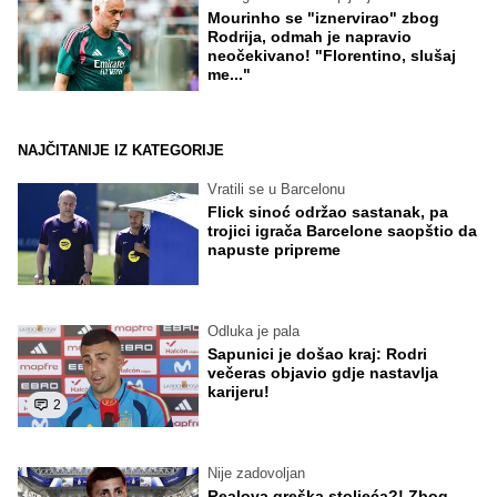
Mourinho se "iznervirao" zbog
Rodrija, odmah je napravio
neočekivano! "Florentino, slušaj
me..."
NAJČITANIJE IZ KATEGORIJE
Vratili se u Barcelonu
Flick sinoć održao sastanak, pa
trojici igrača Barcelone saopštio da
napuste pripreme
Odluka je pala
Sapunici je došao kraj: Rodri
večeras objavio gdje nastavlja
karijeru!
2
Nije zadovoljan
Realova greška stoljeća?! Zbog