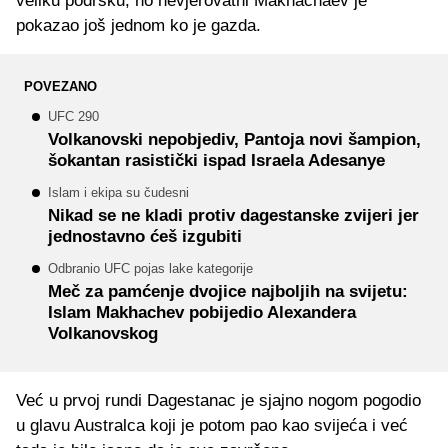
veliku podršku, no nevjerovatni Makhachaev je
pokazao još jednom ko je gazda.
POVEZANO
UFC 290
Volkanovski nepobjediv, Pantoja novi šampion,
šokantan rasistički ispad Israela Adesanye
Islam i ekipa su čudesni
Nikad se ne kladi protiv dagestanske zvijeri jer
jednostavno ćeš izgubiti
Odbranio UFC pojas lake kategorije
Meč za pamćenje dvojice najboljih na svijetu:
Islam Makhachev pobijedio Alexandera
Volkanovskog
Već u prvoj rundi Dagestanac je sjajno nogom pogodio
u glavu Australca koji je potom pao kao svijeća i već