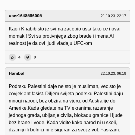
user1648586005
21.10.23. 22:17
Kao i Khabib sto je svima zacepio usta tako ce i ovaj
momak!! Svi su protivnjega zbog brade i imena Al
realnost je da ovi ljudi vladaju UFC-om
4
0
Hanibal
22.10.23. 06:19
Podrsku Palestini daje ne sto je musliman, vec sto je
covjek antifasist. Diljem svijeta podrsku Palestini daju
mnogi narodi, bez obzira na vjeru: od Australije do
Amerike.Kada gledate na TV ekranima razaranje
jednoga grada, ubijanje civila, blokadu granice i ljude
bez hrane i vode. Kada vidite kako narod ni u skoli,
dzamiji ili bolnici nije siguran za svoj zivot. Fasizam.