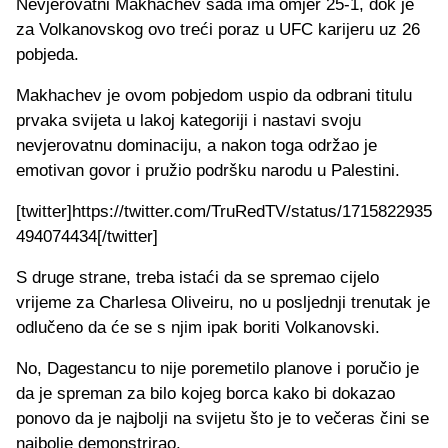
Nevjerovatni Makhachev sada ima omjer 25-1, dok je
za Volkanovskog ovo treći poraz u UFC karijeru uz 26
pobjeda.
Makhachev je ovom pobjedom uspio da odbrani titulu
prvaka svijeta u lakoj kategoriji i nastavi svoju
nevjerovatnu dominaciju, a nakon toga održao je
emotivan govor i pružio podršku narodu u Palestini.
[twitter]https://twitter.com/TruRedTV/status/1715822935
494074434[/twitter]
S druge strane, treba istaći da se spremao cijelo
vrijeme za Charlesa Oliveiru, no u posljednji trenutak je
odlučeno da će se s njim ipak boriti Volkanovski.
No, Dagestancu to nije poremetilo planove i poručio je
da je spreman za bilo kojeg borca kako bi dokazao
ponovo da je najbolji na svijetu što je to večeras čini se
najbolje demonstrirao.