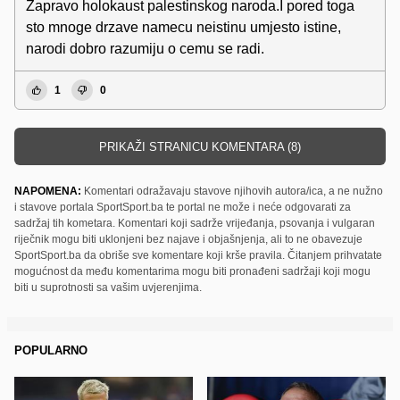
Zapravo holokaust palestinskog naroda.I pored toga
sto mnoge drzave namecu neistinu umjesto istine,
narodi dobro razumiju o cemu se radi.
1
0
PRIKAŽI STRANICU KOMENTARA (8)
NAPOMENA:
Komentari odražavaju stavove njihovih autora/ica, a ne nužno
i stavove portala SportSport.ba te portal ne može i neće odgovarati za
sadržaj tih kometara. Komentari koji sadrže vrijeđanja, psovanja i vulgaran
riječnik mogu biti uklonjeni bez najave i objašnjenja, ali to ne obavezuje
SportSport.ba da obriše sve komentare koji krše pravila. Čitanjem prihvatate
mogućnost da među komentarima mogu biti pronađeni sadržaji koji mogu
biti u suprotnosti sa vašim uvjerenjima.
POPULARNO