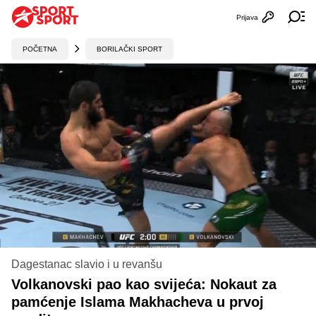
Prijava
Otvori profi
Ot
POČETNA
BORILAČKI SPORT
Dagestanac slavio i u revanšu
Volkanovski pao kao svijeća: Nokaut za
pamćenje Islama Makhacheva u prvoj