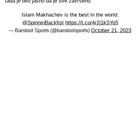
tada je bilo jasno da je sve završeno.
Islam Makhachev is the best in the world.
@SpinninBackfist
https://t.co/4r2j1kSYo5
October 21, 2023
— Barstool Sports (@barstoolsports)