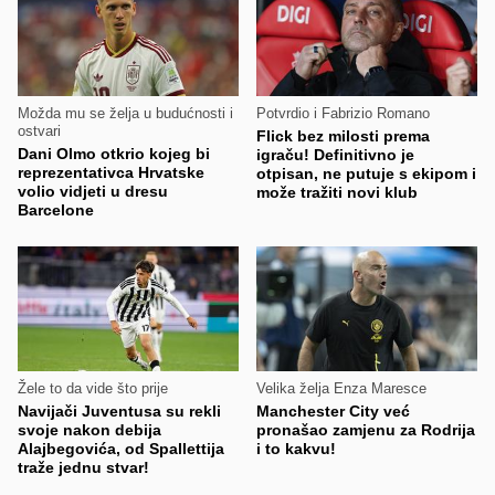
Možda mu se želja u budućnosti i
Potvrdio i Fabrizio Romano
ostvari
Flick bez milosti prema
Dani Olmo otkrio kojeg bi
igraču! Definitivno je
reprezentativca Hrvatske
otpisan, ne putuje s ekipom i
volio vidjeti u dresu
može tražiti novi klub
Barcelone
Žele to da vide što prije
Velika želja Enza Maresce
Navijači Juventusa su rekli
Manchester City već
svoje nakon debija
pronašao zamjenu za Rodrija
Alajbegovića, od Spallettija
i to kakvu!
traže jednu stvar!