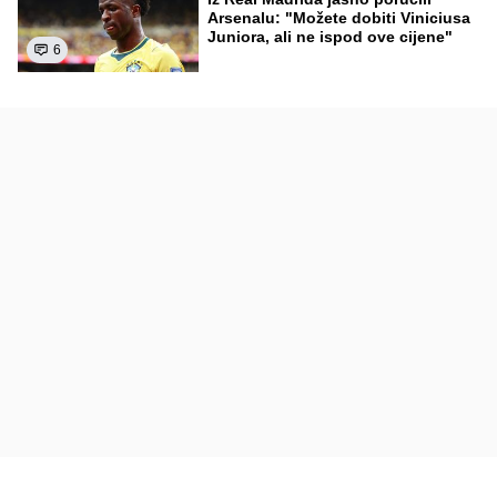
Arsenalu: "Možete dobiti Viniciusa
Juniora, ali ne ispod ove cijene"
6