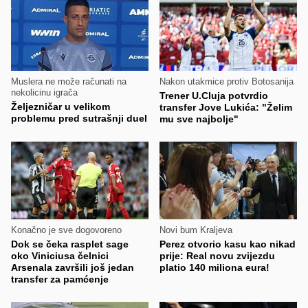
Muslera ne može računati na
Nakon utakmice protiv Botosanija
nekolicinu igrača
Trener U.Cluja potvrdio
Željezničar u velikom
transfer Jove Lukića: "Želim
problemu pred sutrašnji duel
mu sve najbolje"
Konačno je sve dogovoreno
Novi bum Kraljeva
Dok se čeka rasplet sage
Perez otvorio kasu kao nikad
oko Viniciusa čelnici
prije: Real novu zvijezdu
Arsenala završili još jedan
platio 140 miliona eura!
transfer za pamćenje