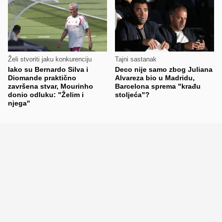
Želi stvoriti jaku konkurenciju
Tajni sastanak
Iako su Bernardo Silva i
Deco nije samo zbog Juliana
Diomande praktično
Alvareza bio u Madridu,
završena stvar, Mourinho
Barcelona sprema "krađu
donio odluku: "Želim i
stoljeća"?
njega"