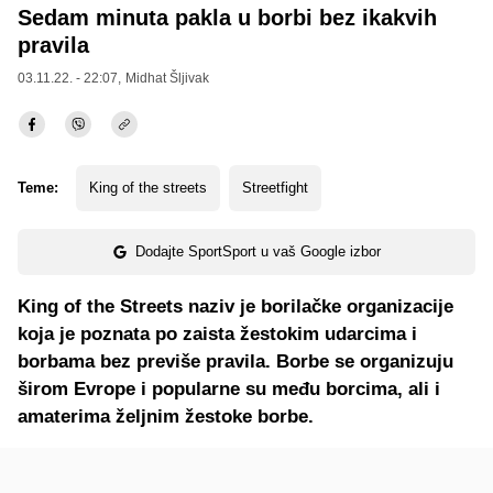
Sedam minuta pakla u borbi bez ikakvih
pravila
03.11.22. - 22:07,
Midhat Šljivak
Teme:
King of the streets
Streetfight
Dodajte SportSport u vaš Google izbor
King of the Streets naziv je borilačke organizacije
koja je poznata po zaista žestokim udarcima i
borbama bez previše pravila. Borbe se organizuju
širom Evrope i popularne su među borcima, ali i
amaterima željnim žestoke borbe.