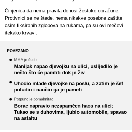
Činjenica da nema pravila donosi žestoke obračune.
Protivnici se ne štede, nema nikakve posebne zaštite
osim fiksiranih zglobova na rukama, pa su ovi mečevi
itekako krvavi.
POVEZANO
MMA je čudo
Manijak napao djevojku na ulici, uslijedilo je
nešto što će pamtiti dok je živ
Uhodio mlade djevojke na poslu, a zatim je šef
poludio i naučio ga je pameti
Potpuno je pomahnitao
Borac napravio nezapamćen haos na ulici:
Tukao se s duhovima, ljubio automobile, spavao
na asfaltu