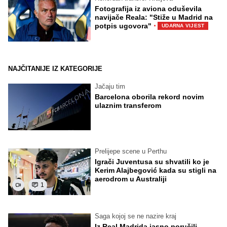
Fotografija iz aviona oduševila
navijače Reala: "Stiže u Madrid na
·
potpis ugovora"
UDARNA VIJEST
NAJČITANIJE IZ KATEGORIJE
Jačaju tim
Barcelona oborila rekord novim
ulaznim transferom
Prelijepe scene u Perthu
Igrači Juventusa su shvatili ko je
Kerim Alajbegović kada su stigli na
aerodrom u Australiji
1
Saga kojoj se ne nazire kraj
Iz Real Madrida jasno poručili