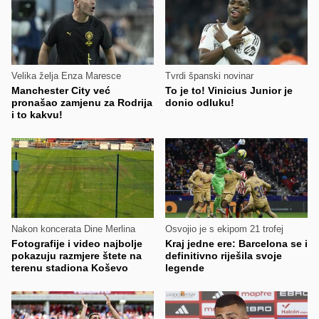
Velika želja Enza Maresce
Tvrdi španski novinar
Manchester City već
To je to! Vinicius Junior je
pronašao zamjenu za Rodrija
donio odluku!
i to kakvu!
Nakon koncerata Dine Merlina
Osvojio je s ekipom 21 trofej
Fotografije i video najbolje
Kraj jedne ere: Barcelona se i
pokazuju razmjere štete na
definitivno riješila svoje
terenu stadiona Koševo
legende