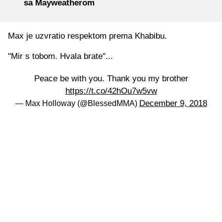
sa Mayweatherom
Max je uzvratio respektom prema Khabibu.
"Mir s tobom. Hvala brate"...
Peace be with you. Thank you my brother
https://t.co/42hOu7w5vw
December 9, 2018
— Max Holloway (@BlessedMMA)