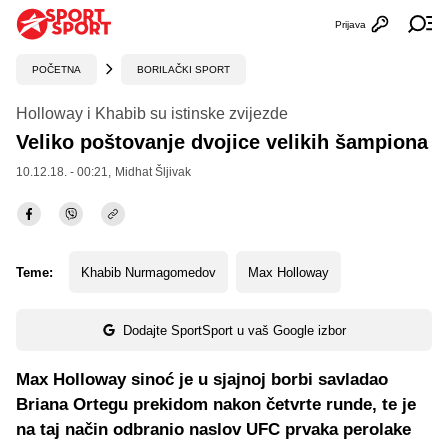
Prijava
Otvori profi
Ot
POČETNA
BORILAČKI SPORT
Holloway i Khabib su istinske zvijezde
Veliko poštovanje dvojice velikih šampiona
10.12.18. - 00:21,
Midhat Šljivak
Teme:
Khabib Nurmagomedov
Max Holloway
Dodajte SportSport u vaš Google izbor
Max Holloway sinoć je u sjajnoj borbi savladao
Briana Ortegu prekidom nakon četvrte runde, te je
na taj način odbranio naslov UFC prvaka perolake