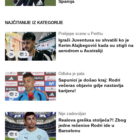
Španija
NAJČITANIJE IZ KATEGORIJE
Prelijepe scene u Perthu
Igrači Juventusa su shvatili ko je
Kerim Alajbegović kada su stigli na
aerodrom u Australiji
1
Odluka je pala
Sapunici je došao kraj: Rodri
večeras objavio gdje nastavlja
karijeru!
2
Nije zadovoljan
Realova greška stoljeća?! Zbog
jedne rečenice Rodri ide u
Barcelonu
6