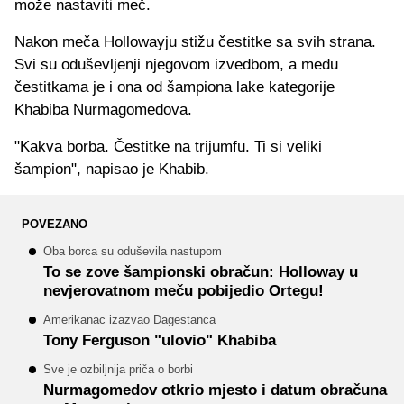
može nastaviti meč.
Nakon meča Hollowayju stižu čestitke sa svih strana.
Svi su oduševljenji njegovom izvedbom, a među
čestitkama je i ona od šampiona lake kategorije
Khabiba Nurmagomedova.
"Kakva borba. Čestitke na trijumfu. Ti si veliki
šampion", napisao je Khabib.
POVEZANO
Oba borca su oduševila nastupom
To se zove šampionski obračun: Holloway u
nevjerovatnom meču pobijedio Ortegu!
Amerikanac izazvao Dagestanca
Tony Ferguson "ulovio" Khabiba
Sve je ozbiljnija priča o borbi
Nurmagomedov otkrio mjesto i datum obračuna