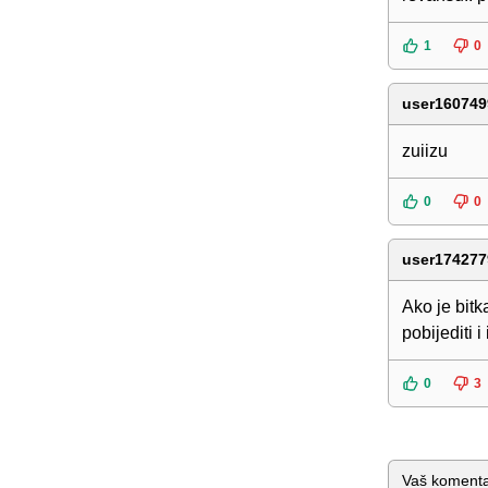
1
0
user160749
zuiizu
0
0
user174277
Ako je bitk
pobijediti 
0
3
Komentar