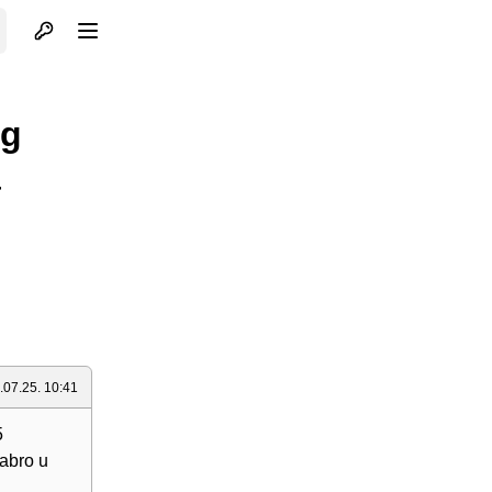
Otvori profil
Otvori meni
og
a
.07.25. 10:41
5
rabro u