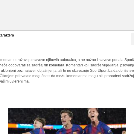
araktera
mentari odražavaju stavove njihovih autora/ica, a ne nužno i stavove portala Sport
 neće odgovarati za sadržaj tih kometara. Komentari koji sadrže vrijeđanja, psovanj
i uklonjeni bez najave i objašnjenja, ali to ne obavezuje SportSport.ba da obriše 
a. Čitanjem prihvatate mogućnost da među komentarima mogu biti pronađeni sadržaji
 vašim uvjerenjima.