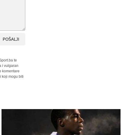
POŠALJI
Sport.ba te
a i vulgaran
sve komentare
 koji mogu biti