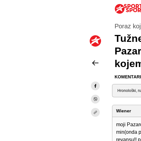
Poraz koj
Tužne
Pazar
kojem
KOMENTARI 
Sortiraj
Wiener
moji Pazar
min(onda pr
revansu!! p