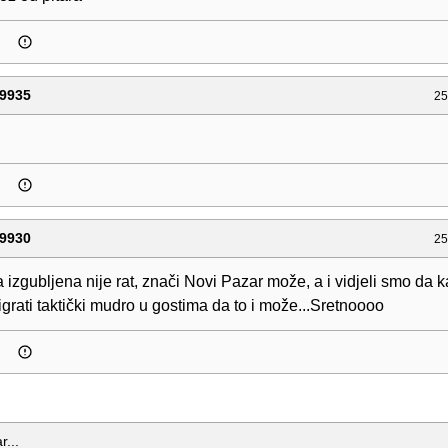
9935
25
9930
25
a izgubljena nije rat, znači Novi Pazar može, a i vidjeli smo da 
i igrati taktički mudro u gostima da to i može...Sretnoooo