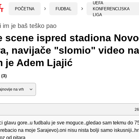
UEFA
POČETNA
FUDBAL
KONFERENCIJSKA
LIGA
i im je baš teško pao
 scene ispred stadiona Nov
a, navijače "slomio" video n
 je Adem Ljajić
(3)
26
ci glavu gore..u fudbalu je sve moguce..gledao sam tekmu do 7
ebacio na moje Sarajevo).oni nisu nista bolji samo iskusniji..h
oz od pitara