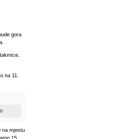
bude gora
a.
utakmice,
o na 11.
ED
e na mjestu
 samo 15