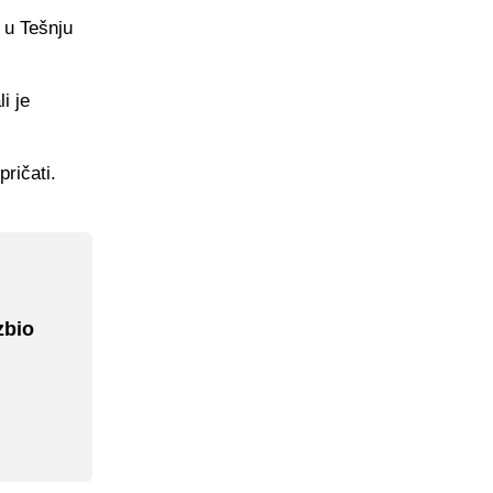
 u Tešnju
i je
pričati.
zbio