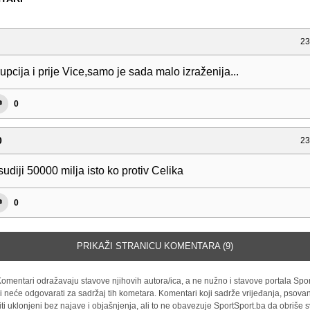
23
rupcija i prije Vice,samo je sada malo izraženija...
0
0
23
sudiji 50000 milja isto ko protiv Celika
0
PRIKAŽI STRANICU KOMENTARA (9)
omentari odražavaju stavove njihovih autora/ica, a ne nužno i stavove portala Spor
i neće odgovarati za sadržaj tih kometara. Komentari koji sadrže vrijeđanja, psovan
iti uklonjeni bez najave i objašnjenja, ali to ne obavezuje SportSport.ba da obriše