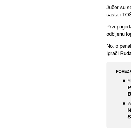
Jučer su se
sastali TOŠ
Prvi pogoda
odbijenu lo
No, o penal
Igrači Rudar
POVEZ
M
P
B
Ve
N
S