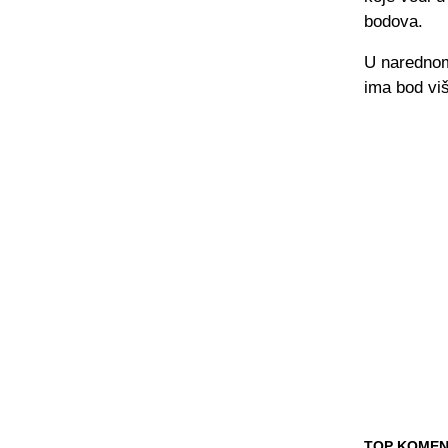
bodova.
U narednom
ima bod vi
TOP KOMEN