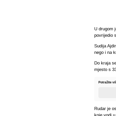
U drugom j
povrijedio 
Sudija Ajdi
nego i na k
Do kraja s
mjesto s 33
Potražite vi
Rudar je o
koje vodi u