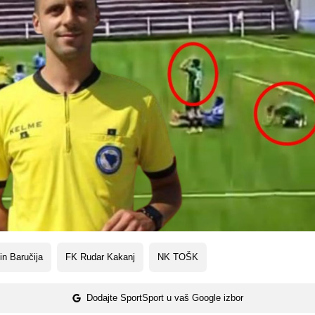
in Baručija
FK Rudar Kakanj
NK TOŠK
Dodajte SportSport u vaš Google izbor