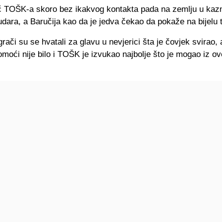
č TOŠK-a skoro bez ikakvog kontakta pada na zemlju u ka
dara, a Baručija kao da je jedva čekao da pokaže na bijelu 
grači su se hvatali za glavu u nevjerici šta je čovjek svirao, a
moći nije bilo i TOŠK je izvukao najbolje što je mogao iz o