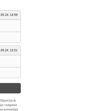
.05.24. 14:59
.05.24. 13:51
tSport.ba te
ja i vulgaran
 sve komentare