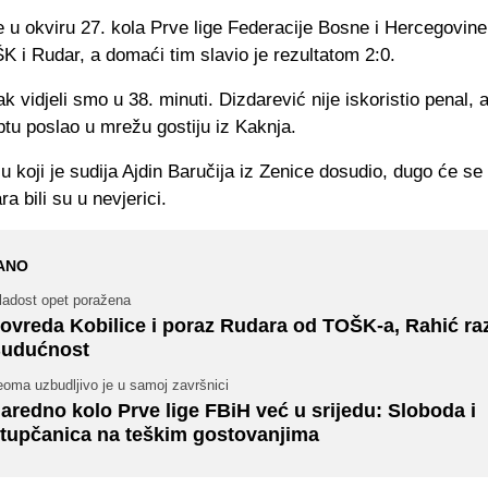
 u okviru 27. kola Prve lige Federacije Bosne i Hercegovine
K i Rudar, a domaći tim slavio je rezultatom 2:0.
k vidjeli smo u 38. minuti. Dizdarević nije iskoristio penal, al
ptu poslao u mrežu gostiju iz Kaknja.
u koji je sudija Ajdin Baručija iz Zenice dosudio, dugo će se 
a bili su u nevjerici.
ANO
ladost opet poražena
ovreda Kobilice i poraz Rudara od TOŠK-a, Rahić ra
udućnost
oma uzbudljivo je u samoj završnici
aredno kolo Prve lige FBiH već u srijedu: Sloboda i
tupčanica na teškim gostovanjima