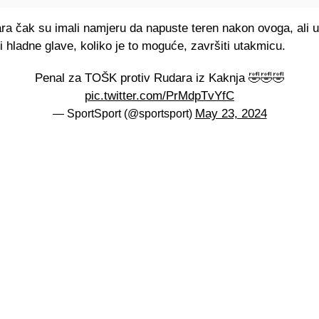
ra čak su imali namjeru da napuste teren nakon ovoga, ali u
i i hladne glave, koliko je to moguće, završiti utakmicu.
Penal za TOŠK protiv Rudara iz Kaknja 🤣🤣🤣
pic.twitter.com/PrMdpTvYfC
May 23, 2024
— SportSport (@sportsport)