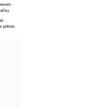
znenom
tačku.
li,
ve poklon