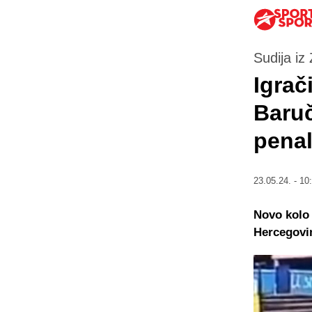
Sudija iz
Igrač
Baruč
pena
23.05.24. - 10
Novo kolo 
Hercegovin