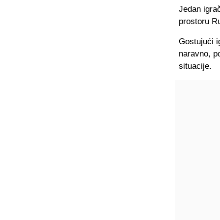
Jedan igra
prostoru Ru
Gostujući i
naravno, po
situacije.