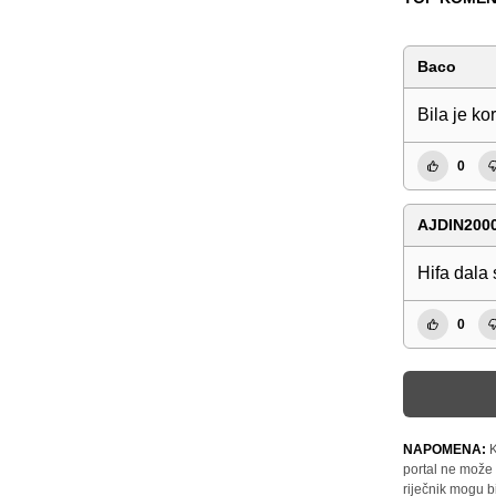
Baco
Bila je ko
0
AJDIN200
Hifa dala 
0
NAPOMENA:
K
portal ne može 
riječnik mogu b