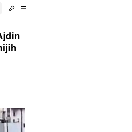
Otvori profil
Otvori meni
Ajdin
ijih