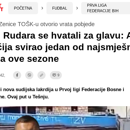
PRVA LIGA
POČETNA
FUDBAL
FEDERACIJE BIH
 Zenice TOŠK-u otvorio vrata pobjede
i Rudara se hvatali za glavu: 
ija svirao jedan od najsmješn
la ove sezone
:42,
9
i nova sudijska lakrdija u Prvoj ligi Federacije Bosne i
e. Ovaj put u Tešnju.