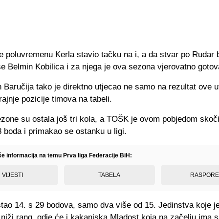
e poluvremenu Kerla stavio tačku na i, a da stvar po Rudar 
se Belmin Kobilica i za njega je ova sezona vjerovatno gotov
n Baručija tako je direktno utjecao ne samo na rezultat ove 
rajnje pozicije timova na tabeli.
ezone su ostala još tri kola, a TOŠK je ovom pobjedom skoči
 boda i primakao se ostanku u ligi.
še informacija na temu Prva liga Federacije BiH:
VIJESTI
TABELA
RASPOR
stao 14. s 29 bodova, samo dva više od 15. Jedinstva koje j
 niži rang, gdje će i kakanjska Mladost koja na začelju ima