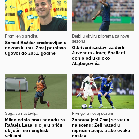
Promijenio sredinu
Derbi u okviru priprema za novu
sezonu
Samed Baždar predstavljen u
Otkriveni sastavi za derbi
novom klubu: Zmaj potpisao
Juventus - Inter, Spalletti
ugovor do 2031. godine
donio odluku oko
Alajbegovića
Saga se nastavlja
Prvi gol u novoj sezoni
Milan odbio prvu ponudu za
Zaboravljeni Zmaj se vratio
Rafaela Leaa, u cijelu priču
na scenu: Želi nazad u
uključili se i engleski
reprezentaciju, a ako ovako
velikani
nastavi...