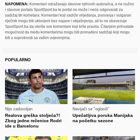
NAPOMENA:
Komentari odražavaju stavove njihovih autora/ica, a ne nužno
i stavove portala SportSport.ba te portal ne može i neće odgovarati za
sadržaj tih kometara. Komentari koji sadrže vrijeđanja, psovanja i vulgaran
riječnik mogu biti uklonjeni bez najave i objašnjenja, ali to ne obavezuje
SportSport.ba da obriše sve komentare koji krše pravila. Čitanjem prihvatate
mogućnost da među komentarima mogu biti pronađeni sadržaji koji mogu
biti u suprotnosti sa vašim uvjerenjima.
POPULARNO
Nije zadovoljan
Navijači se "oglasili"
Realova greška stoljeća?!
Upečatljiva poruka Manijaka
Zbog jedne rečenice Rodri
na početku sezone
ide u Barcelonu