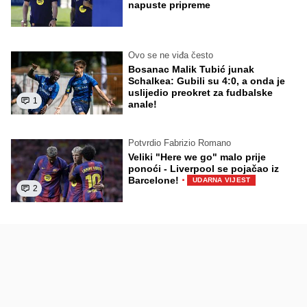
napuste pripreme
Ovo se ne viđa često
Bosanac Malik Tubić junak
Schalkea: Gubili su 4:0, a onda je
uslijedio preokret za fudbalske
1
anale!
Potvrdio Fabrizio Romano
Veliki "Here we go" malo prije
ponoći - Liverpool se pojačao iz
·
Barcelone!
UDARNA VIJEST
2