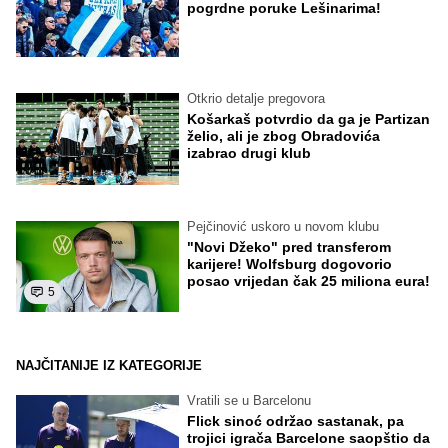
pogrdne poruke Lešinarima!
Otkrio detalje pregovora
Košarkaš potvrdio da ga je Partizan
želio, ali je zbog Obradovića
izabrao drugi klub
Pejčinović uskoro u novom klubu
"Novi Džeko" pred transferom
karijere! Wolfsburg dogovorio
posao vrijedan čak 25 miliona eura!
5
NAJČITANIJE IZ KATEGORIJE
Vratili se u Barcelonu
Flick sinoć održao sastanak, pa
trojici igrača Barcelone saopštio da