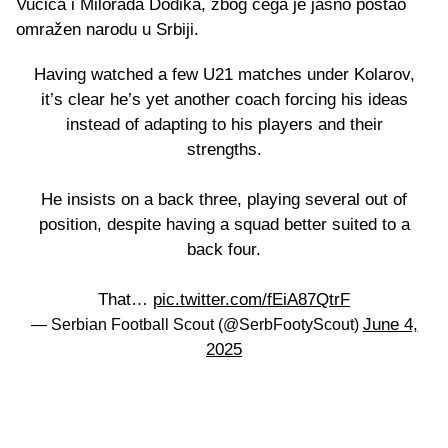
Vučića i Milorada Dodika, zbog čega je jasno postao
omražen narodu u Srbiji.
Having watched a few U21 matches under Kolarov,
it’s clear he’s yet another coach forcing his ideas
instead of adapting to his players and their
strengths.
He insists on a back three, playing several out of
position, despite having a squad better suited to a
back four.
That…
pic.twitter.com/fEiA87QtrF
June 4,
— Serbian Football Scout (@SerbFootyScout)
2025