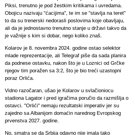
Piksi, trenutno je pod žestkim kritikama i uvredama.
Obojicu nazivaju "ćacijima", te im se "stavlja na teret"
to da su trenerski nedorasli poslovima koje obavljaju,
ali da je jednostavno trenutno stanje u državi takvo da
je važnije s kim si dobar, nego koliko znaš.
Kolarov je 8. novembra 2024. godine ostao selektor
mlade reprezentacije, ali Telegraf piše da sada planira
da podnese ostavku, nakon što je u Loznici od Grčke
njegov tim poražen sa 3:2, što je bio treći uzastopni
poraz Orlića.
Vidno razočaran, ušao je Kolarov u svlačioniocu
stadiona Lagator i pred igračima poručio da razmišlja o
ostavci. "Orlići" nemaju rezultatski imperativ jer su
zajedno sa Albanijom domaćin narednog Evropskog
prvenstva 2027. godine.
No, smatra se da Srbija odavno nije imala tako