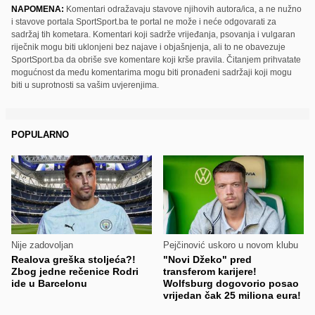
NAPOMENA:
Komentari odražavaju stavove njihovih autora/ica, a ne nužno
i stavove portala SportSport.ba te portal ne može i neće odgovarati za
sadržaj tih kometara. Komentari koji sadrže vrijeđanja, psovanja i vulgaran
riječnik mogu biti uklonjeni bez najave i objašnjenja, ali to ne obavezuje
SportSport.ba da obriše sve komentare koji krše pravila. Čitanjem prihvatate
mogućnost da među komentarima mogu biti pronađeni sadržaji koji mogu
biti u suprotnosti sa vašim uvjerenjima.
POPULARNO
Nije zadovoljan
Pejčinović uskoro u novom klubu
Realova greška stoljeća?!
"Novi Džeko" pred
Zbog jedne rečenice Rodri
transferom karijere!
ide u Barcelonu
Wolfsburg dogovorio posao
vrijedan čak 25 miliona eura!