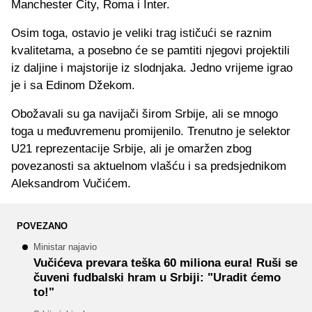
Manchester City, Roma i Inter.
Osim toga, ostavio je veliki trag ističući se raznim
kvalitetama, a posebno će se pamtiti njegovi projektili
iz daljine i majstorije iz slodnjaka. Jedno vrijeme igrao
je i sa Edinom Džekom.
Obožavali su ga navijači širom Srbije, ali se mnogo
toga u međuvremenu promijenilo. Trenutno je selektor
U21 reprezentacije Srbije, ali je omaržen zbog
povezanosti sa aktuelnom vlašću i sa predsjednikom
Aleksandrom Vučićem.
POVEZANO
Ministar najavio
Vučićeva prevara teška 60 miliona eura! Ruši se
čuveni fudbalski hram u Srbiji: "Uradit ćemo
to!"