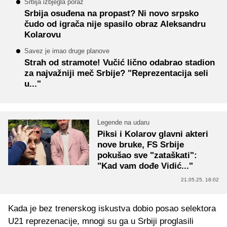
Srbija izbjegla poraz
Srbija osuđena na propast? Ni novo srpsko
čudo od igrača nije spasilo obraz Aleksandru
Kolarovu
Savez je imao druge planove
Strah od stramote! Vučić lično odabrao stadion
za najvažniji meč Srbije? "Reprezentacija seli
u..."
Legende na udaru
Piksi i Kolarov glavni akteri
nove bruke, FS Srbije
pokušao sve "zataškati":
"Kad vam dođe Vidić..."
21.05.25. 18:02
Kada je bez trenerskog iskustva dobio posao selektora
U21 reprezenacije, mnogi su ga u Srbiji proglasili