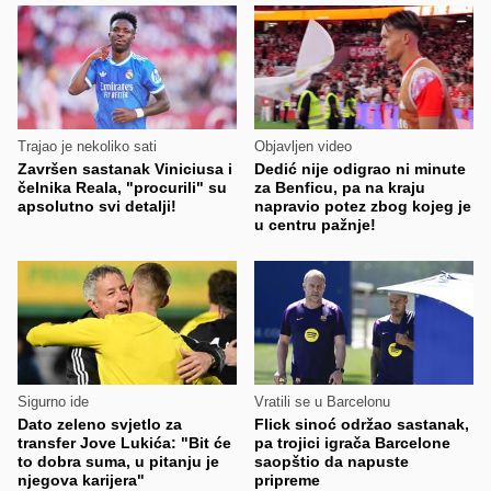
Trajao je nekoliko sati
Objavljen video
Završen sastanak Viniciusa i
Dedić nije odigrao ni minute
čelnika Reala, "procurili" su
za Benficu, pa na kraju
apsolutno svi detalji!
napravio potez zbog kojeg je
u centru pažnje!
Sigurno ide
Vratili se u Barcelonu
Dato zeleno svjetlo za
Flick sinoć održao sastanak,
transfer Jove Lukića: "Bit će
pa trojici igrača Barcelone
to dobra suma, u pitanju je
saopštio da napuste
njegova karijera"
pripreme