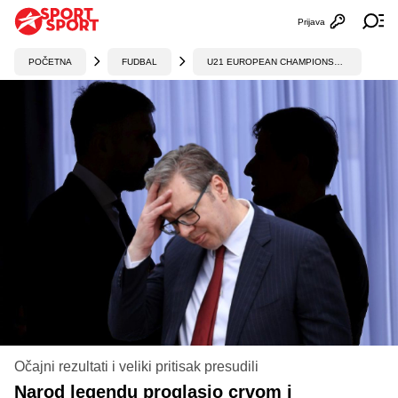
Prijava
Otvori profi
Ot
POČETNA
FUDBAL
U21 EUROPEAN CHAMPIONSHIP
Očajni rezultati i veliki pritisak presudili
Narod legendu proglasio crvom i