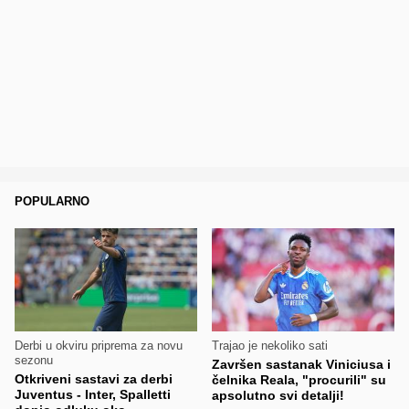
POPULARNO
Derbi u okviru priprema za novu
Trajao je nekoliko sati
sezonu
Završen sastanak Viniciusa i
Otkriveni sastavi za derbi
čelnika Reala, "procurili" su
Juventus - Inter, Spalletti
apsolutno svi detalji!