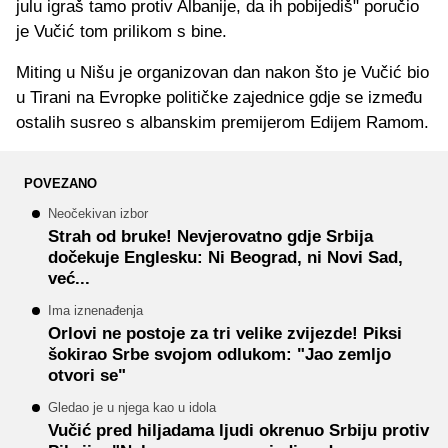
julu igraš tamo protiv Albanije, da ih pobijediš" poručio
je Vučić tom prilikom s bine.
Miting u Nišu je organizovan dan nakon što je Vučić bio
u Tirani na Evropke političke zajednice gdje se između
ostalih susreo s albanskim premijerom Edijem Ramom.
POVEZANO
Neočekivan izbor
Strah od bruke! Nevjerovatno gdje Srbija
dočekuje Englesku: Ni Beograd, ni Novi Sad,
već...
Ima iznenađenja
Orlovi ne postoje za tri velike zvijezde! Piksi
šokirao Srbe svojom odlukom: "Jao zemljo
otvori se"
Gledao je u njega kao u idola
Vučić pred hiljadama ljudi okrenuo Srbiju protiv