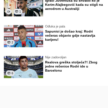
Igrači Juventusa su shvatili ko je
Kerim Alajbegović kada su stigli na
aerodrom u Australiji
1
Odluka je pala
Sapunici je došao kraj: Rodri
večeras objavio gdje nastavlja
karijeru!
2
Nije zadovoljan
Realova greška stoljeća?! Zbog
jedne rečenice Rodri ide u
Barcelonu
6