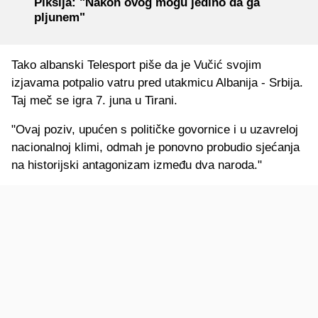
Piksija: "Nakon ovog mogu jedino da ga
pljunem"
Tako albanski Telesport piše da je Vučić svojim
izjavama potpalio vatru pred utakmicu Albanija - Srbija.
Taj meč se igra 7. juna u Tirani.
"Ovaj poziv, upućen s političke govornice i u uzavreloj
nacionalnoj klimi, odmah je ponovno probudio sjećanja
na historijski antagonizam između dva naroda."