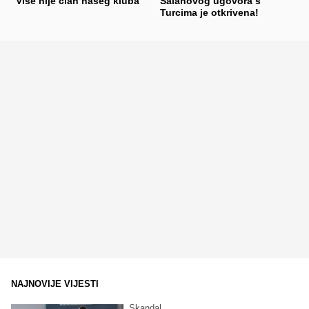
"Više nije član našeg kluba"
Salahovog ugovora s
Turcima je otkrivena!
NAJNOVIJE VIJESTI
Skandal