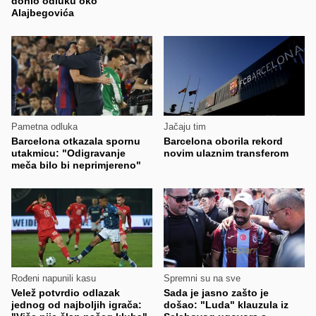
donio odluku oko
Alajbegovića
Pametna odluka
Jačaju tim
Barcelona otkazala spornu
Barcelona oborila rekord
utakmicu: "Odigravanje
novim ulaznim transferom
meča bilo bi neprimjereno"
Rođeni napunili kasu
Spremni su na sve
Velež potvrdio odlazak
Sada je jasno zašto je
jednog od najboljih igrača:
došao: "Luda" klauzula iz