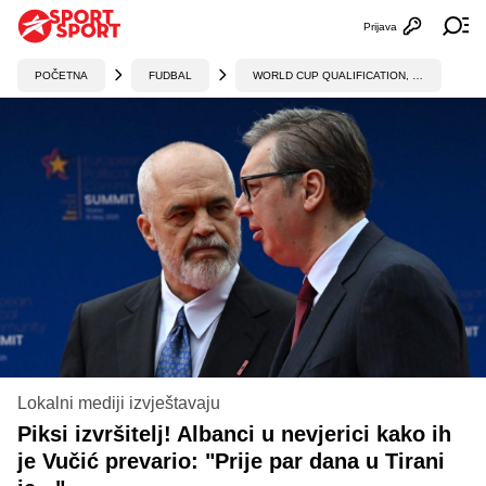
Prijava
Otvori profi
Ot
POČETNA
FUDBAL
WORLD CUP QUALIFICATION, UEFA
Lokalni mediji izvještavaju
Piksi izvršitelj! Albanci u nevjerici kako ih
je Vučić prevario: "Prije par dana u Tirani