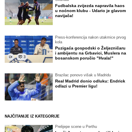
Fudbalska zvijezda napravila haos
u noćnom klubu - Udario je glavom
navijača!
Press-konferencija nakon utakmice prvog
kola
Puzigaća gospodski o Željezničaru
i ambijentu na Grbavici, Muslera na
3
bosanskom poručio "Hvala!"
Brazilac ponovo višak u Madridu
Real Madrid donio odluku: Endrick
odlazi u Premier ligu!
NAJČITANIJE IZ KATEGORIJE
Prelijepe scene u Perthu