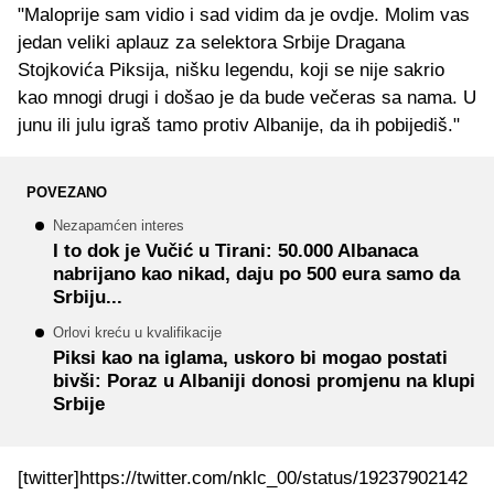
"Maloprije sam vidio i sad vidim da je ovdje. Molim vas
jedan veliki aplauz za selektora Srbije Dragana
Stojkovića Piksija, nišku legendu, koji se nije sakrio
kao mnogi drugi i došao je da bude večeras sa nama. U
junu ili julu igraš tamo protiv Albanije, da ih pobijediš."
POVEZANO
Nezapamćen interes
I to dok je Vučić u Tirani: 50.000 Albanaca
nabrijano kao nikad, daju po 500 eura samo da
Srbiju...
Orlovi kreću u kvalifikacije
Piksi kao na iglama, uskoro bi mogao postati
bivši: Poraz u Albaniji donosi promjenu na klupi
Srbije
[twitter]https://twitter.com/nklc_00/status/19237902142