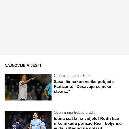
NAJNOVIJE VIJESTI
Crno-bijeli razbili Tobol
Saša Ilić nakon velike pobjede
Partizana: "Dešavaju se neke
stvari..."
Ovo im nije trebao uraditi
Istina izašla na vidjelo! Rodri kao
niko nikada ponizio Real, bolje mu
je da u Madrid ne dolazi!