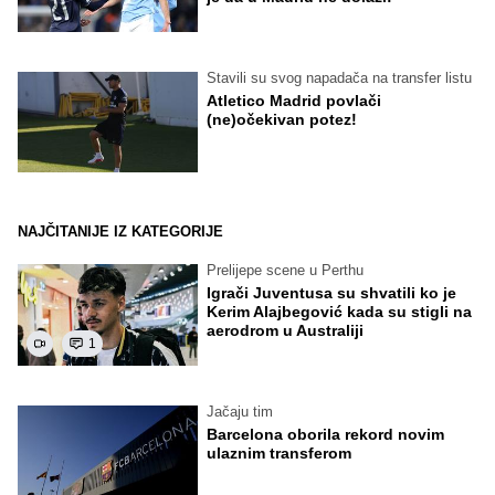
Stavili su svog napadača na transfer listu
Atletico Madrid povlači
(ne)očekivan potez!
NAJČITANIJE IZ KATEGORIJE
Prelijepe scene u Perthu
Igrači Juventusa su shvatili ko je
Kerim Alajbegović kada su stigli na
aerodrom u Australiji
1
Jačaju tim
Barcelona oborila rekord novim
ulaznim transferom