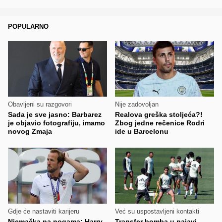
POPULARNO
Obavljeni su razgovori
Nije zadovoljan
Sada je sve jasno: Barbarez
Realova greška stoljeća?!
je objavio fotografiju, imamo
Zbog jedne rečenice Rodri
novog Zmaja
ide u Barcelonu
Gdje će nastaviti karijeru
Već su uspostavljeni kontakti
Njemačka na nogama: Harry
Transfer bomba u najavi -