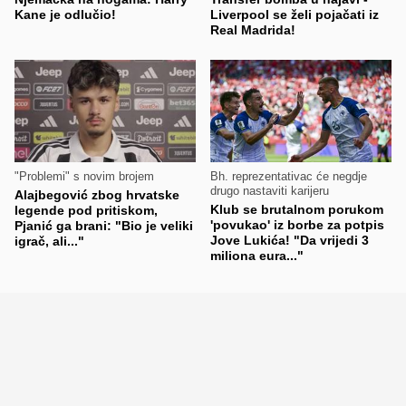
Kane je odlučio!
Liverpool se želi pojačati iz
Real Madrida!
"Problemi" s novim brojem
Bh. reprezentativac će negdje
drugo nastaviti karijeru
Alajbegović zbog hrvatske
Klub se brutalnom porukom
legende pod pritiskom,
'povukao' iz borbe za potpis
Pjanić ga brani: "Bio je veliki
Jove Lukića! "Da vrijedi 3
igrač, ali..."
miliona eura..."