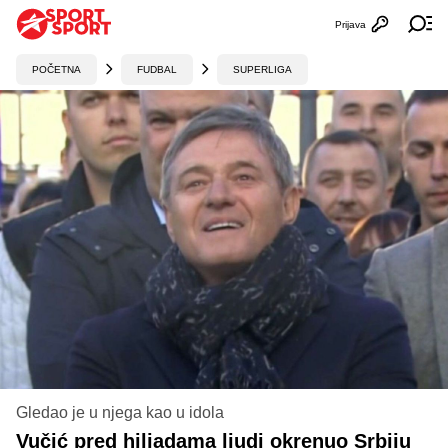
Prijava
Otvori profi
Ot
POČETNA
FUDBAL
SUPERLIGA
Gledao je u njega kao u idola
Vučić pred hiljadama ljudi okrenuo Srbiju