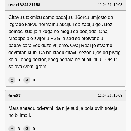
user1624121158
11.04.26. 10:03
Citavu utakmicu samo padaju u 16ercu umjesto da
izgrade kakvu normalnu akciju i da zabiju gol. Bez
pomoci sudija nikoga ne mogu da pobjede. Onaj
Mbappe bio zvijer u PSG, a sad se pretvorio u
padavicara vec duze vrijeme. Ovaj Real je stvarno
odvratan klub. Da ne kradu citavu sezonu jos od prvog
kola i onog poklonjenog penala ne bi bili ni u TOP 15
sa ovakvom igrom
3
0
fare87
11.04.26. 10:03
Mars smradu odvratni, da nije sudija pola ovih trofeja
ne bi imali.
3
0