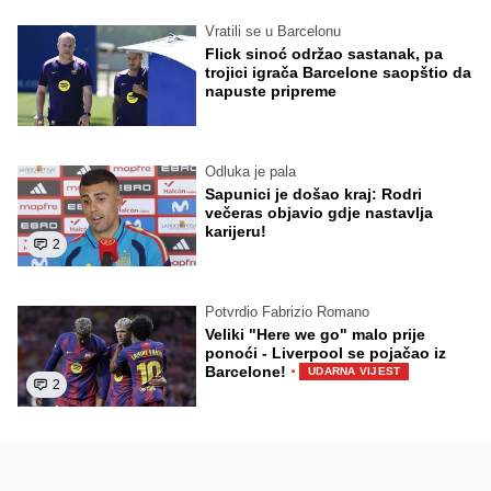
Vratili se u Barcelonu
Flick sinoć održao sastanak, pa
trojici igrača Barcelone saopštio da
napuste pripreme
Odluka je pala
Sapunici je došao kraj: Rodri
večeras objavio gdje nastavlja
karijeru!
2
Potvrdio Fabrizio Romano
Veliki "Here we go" malo prije
ponoći - Liverpool se pojačao iz
·
Barcelone!
UDARNA VIJEST
2