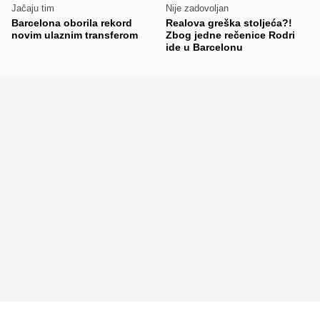
Jačaju tim
Nije zadovoljan
Barcelona oborila rekord
Realova greška stoljeća?!
novim ulaznim transferom
Zbog jedne rečenice Rodri
ide u Barcelonu