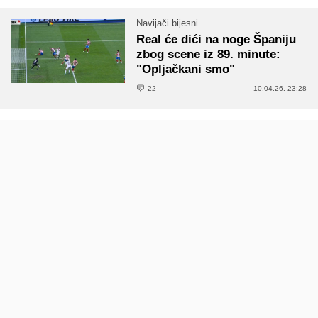
Navijači bijesni
Real će dići na noge Španiju
zbog scene iz 89. minute:
"Opljačkani smo"
22
10.04.26. 23:28