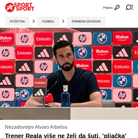
Prijava
Otvori profi
Ot
POČETNA
FUDBAL
PRIMERA DIVISION
Nezadovoljni Alvaro Arbeloa
Trener Reala više ne želi da šuti, 'pljačka'