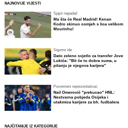
NAJNOVIJE VIJESTI
Sjajni napadač
Ma šta će Real Madrid! Kenan
Kodro skinuo osmjeh s lica velikom
Mourinhu!
Sigurno ide
Dato zeleno svjetlo za transfer Jove
Lukića: "Bit će to dobra suma, u
pitanju je njegova karijera"
Povremeni reprezentativac
Nail Omerović "prekucao" HNL:
Nestvarna pobjeda Osijeka i
utakmica karijere za bh. fudbalera
NAJČITANIJE IZ KATEGORIJE