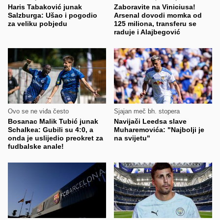
Haris Tabaković junak
Zaboravite na Viniciusa!
Salzburga: Ušao i pogodio
Arsenal dovodi momka od
za veliku pobjedu
125 miliona, transferu se
raduje i Alajbegović
Ovo se ne viđa često
Sjajan meč bh. stopera
Bosanac Malik Tubić junak
Navijači Leedsa slave
Schalkea: Gubili su 4:0, a
Muharemovića: "Najbolji je
onda je uslijedio preokret za
na svijetu"
fudbalske anale!