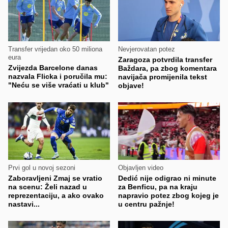
Transfer vrijedan oko 50 miliona
Nevjerovatan potez
eura
Zaragoza potvrdila transfer
Zvijezda Barcelone danas
Baždara, pa zbog komentara
nazvala Flicka i poručila mu:
navijača promijenila tekst
"Neću se više vraćati u klub"
objave!
Prvi gol u novoj sezoni
Objavljen video
Zaboravljeni Zmaj se vratio
Dedić nije odigrao ni minute
na scenu: Želi nazad u
za Benficu, pa na kraju
reprezentaciju, a ako ovako
napravio potez zbog kojeg je
nastavi...
u centru pažnje!