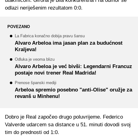
utakmicom. Girona je bila konkurentna i na odmor se
odlazi neriješenim rezultatom 0:0.
POVEZANO
La Fabrica konačno dobija pravu šansu
Alvaro Arbeloa ima jasan plan za budućnost
Kraljeva!
Odluka je veoma blizu
Alvaro Arbeloa je već bivši: Legendarni Francuz
postaje novi trener Real Madrida!
Prenose španski mediji
Arbeloa spremio posebno "anti-Olise" oružje za
revanš u Minhenu!
Dobro je Real započeo drugo poluvrijeme. Federico
Valverde udarcem sa distance u 51. minuti dovodi svoj
tim do prednosti od 1:0.