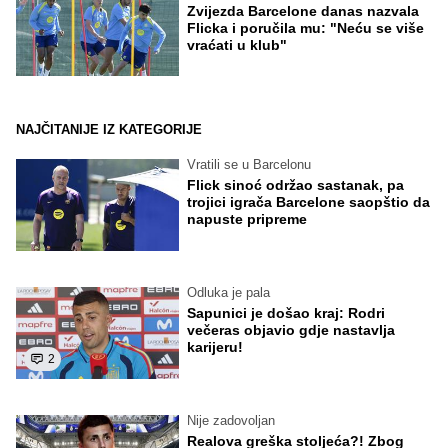
Zvijezda Barcelone danas nazvala
Flicka i poručila mu: "Neću se više
vraćati u klub"
NAJČITANIJE IZ KATEGORIJE
Vratili se u Barcelonu
Flick sinoć održao sastanak, pa
trojici igrača Barcelone saopštio da
napuste pripreme
Odluka je pala
Sapunici je došao kraj: Rodri
večeras objavio gdje nastavlja
karijeru!
2
Nije zadovoljan
Realova greška stoljeća?! Zbog