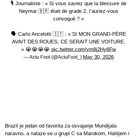
🎙️ Journaliste : « Si vous saviez que la blessure de
Neymar 🇧🇷 était de grade 2, l’auriez-vous
convoqué ? »
🗣️ Carlo Ancelotti 🇮🇹 : « SI MON GRAND-PÈRE
AVAIT DES ROUES, CE SERAIT UNE VOITURE.
» 😭😭😭😭
pic.twitter.com/ym8j2Hy6Fw
May 30, 2026
— Actu Foot (@ActuFoot_)
Brazil je jedan od favorita za osvajanje Mundijala
naravno, a nalaze se u grupi C sa Marokom, Haitijem i