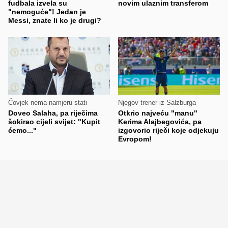
fudbala izvela su
novim ulaznim transferom
"nemoguće"! Jedan je
Messi, znate li ko je drugi?
Čovjek nema namjeru stati
Njegov trener iz Salzburga
Doveo Salaha, pa riječima
Otkrio najveću "manu"
šokirao cijeli svijet: "Kupit
Kerima Alajbegovića, pa
ćemo..."
izgovorio riječi koje odjekuju
Evropom!