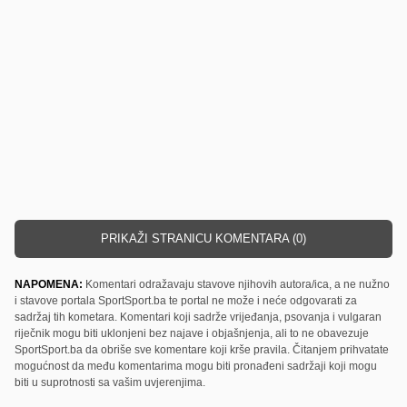
PRIKAŽI STRANICU KOMENTARA (0)
NAPOMENA:
Komentari odražavaju stavove njihovih autora/ica, a ne nužno
i stavove portala SportSport.ba te portal ne može i neće odgovarati za
sadržaj tih kometara. Komentari koji sadrže vrijeđanja, psovanja i vulgaran
riječnik mogu biti uklonjeni bez najave i objašnjenja, ali to ne obavezuje
SportSport.ba da obriše sve komentare koji krše pravila. Čitanjem prihvatate
mogućnost da među komentarima mogu biti pronađeni sadržaji koji mogu
biti u suprotnosti sa vašim uvjerenjima.