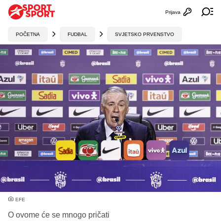
Prijava
Otvori profi
Ot
POČETNA
FUDBAL
SVJETSKO PRVENSTVO
EFE
O ovome će se mnogo pričati