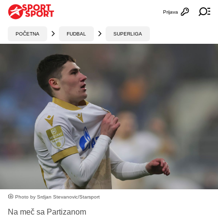
Prijava
Otvori profi
Ot
POČETNA
FUDBAL
SUPERLIGA
Photo by Srdjan Stevanovic/Starsport
Na meč sa Partizanom