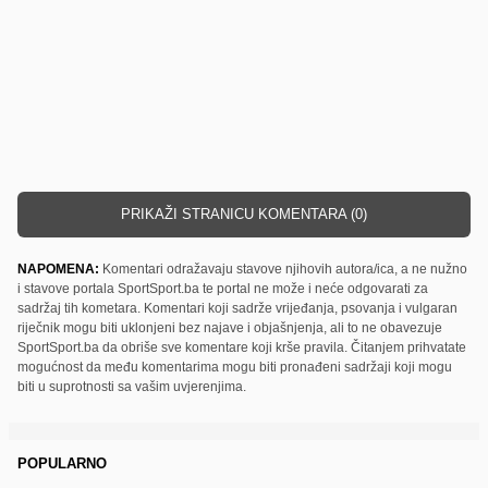
PRIKAŽI STRANICU KOMENTARA (0)
NAPOMENA:
Komentari odražavaju stavove njihovih autora/ica, a ne nužno
i stavove portala SportSport.ba te portal ne može i neće odgovarati za
sadržaj tih kometara. Komentari koji sadrže vrijeđanja, psovanja i vulgaran
riječnik mogu biti uklonjeni bez najave i objašnjenja, ali to ne obavezuje
SportSport.ba da obriše sve komentare koji krše pravila. Čitanjem prihvatate
mogućnost da među komentarima mogu biti pronađeni sadržaji koji mogu
biti u suprotnosti sa vašim uvjerenjima.
POPULARNO