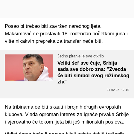
Posao bi trebao biti završen narednog ljeta.
Maksimović će proslaviti 18. rođendan početkom juna i
više nikakvih prepreka za transfer neće biti.
Jedno pitanje je sve otkrilo
Veliki šef sve čuje, Srbija
sada sve dobro zna: "Zvezda
će biti simbol ovog režimskog
zla"
21.02.25. 17:40
Na tribinama će biti skauti i brojnih drugih evropskih
klubova. Vlada ogroman interes za igrače prvaka Srbije
i vjerovatno će tokom ljeta biti još milionskih poslova.