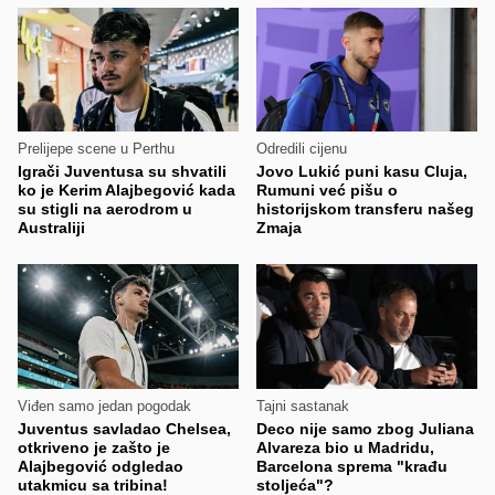
Prelijepe scene u Perthu
Odredili cijenu
Igrači Juventusa su shvatili
Jovo Lukić puni kasu Cluja,
ko je Kerim Alajbegović kada
Rumuni već pišu o
su stigli na aerodrom u
historijskom transferu našeg
Australiji
Zmaja
Viđen samo jedan pogodak
Tajni sastanak
Juventus savladao Chelsea,
Deco nije samo zbog Juliana
otkriveno je zašto je
Alvareza bio u Madridu,
Alajbegović odgledao
Barcelona sprema "krađu
utakmicu sa tribina!
stoljeća"?