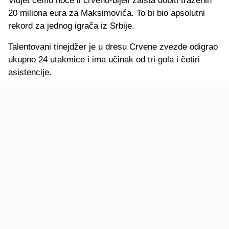
Vidjet ćemo hoće li crveno-bijeli zaista dobiti traženih
20 miliona eura za Maksimovića. To bi bio apsolutni
rekord za jednog igrača iz Srbije.
Talentovani tinejdžer je u dresu Crvene zvezde odigrao
ukupno 24 utakmice i ima učinak od tri gola i četiri
asistencije.