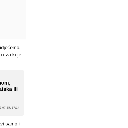
 vidjećemo.
o i za koje
inom,
tska ili
5.07.25. 17:14
vi samo i