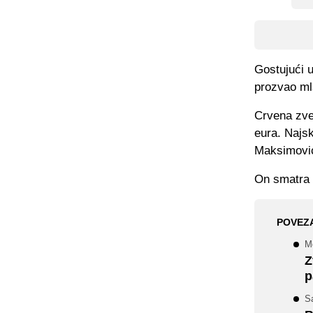
Gostujući u
prozvao ml
Crvena zve
eura. Najsku
Maksimović 
On smatra k
POVEZ
Mo
Z
p
S