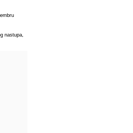
tembru
og nastupa,