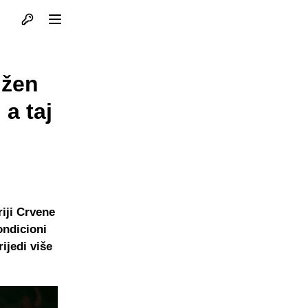
Otvori profil
Otvori meni
ižen
 a taj
riji Crvene
ondicioni
rijedi više