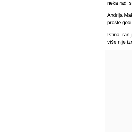
neka radi s
Andrija Ma
prošle godi
Istina, ran
više nije i