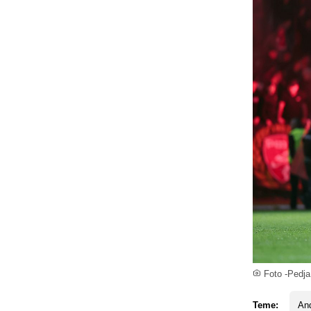
Foto -Pedj
Teme:
And