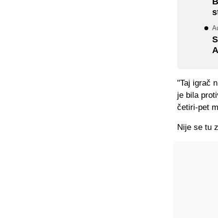
B
s
A
S
A
"Taj igrač 
je bila pro
četiri-pet 
Nije se tu 