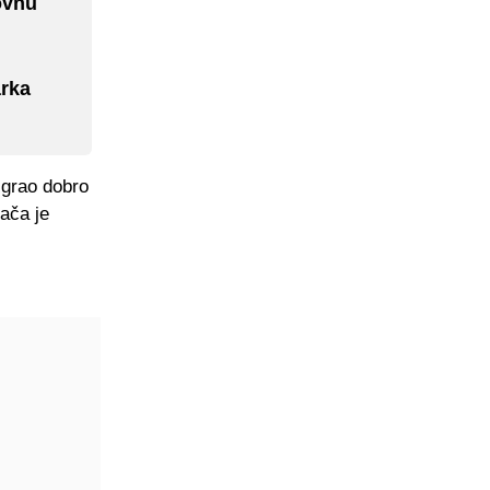
ovnu
arka
igrao dobro
rača je