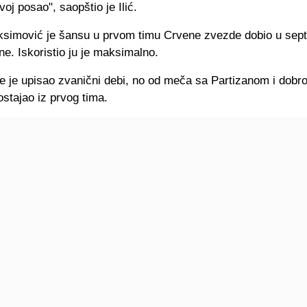
voj posao", saopštio je Ilić.
ksimović je šansu u prvom timu Crvene zvezde dobio u sep
ne. Iskoristio ju je maksimalno.
ije je upisao zvanični debi, no od meča sa Partizanom i dobr
zostajao iz prvog tima.