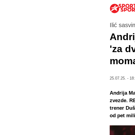
Ilić sasvi
Andri
'za dv
momak
25.07.25. - 18
Andrija Ma
zvezde. RB
trener Duša
od pet mil