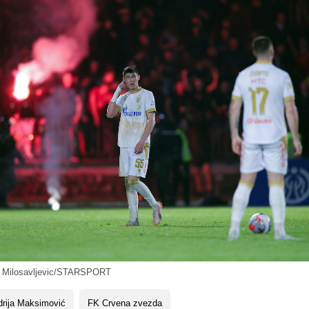
a Milosavljevic/STARSPORT
rija Maksimović
FK Crvena zvezda