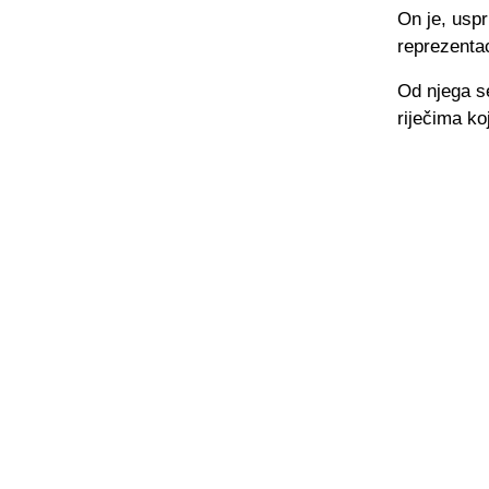
On je, usp
reprezentac
Od njega s
riječima koj