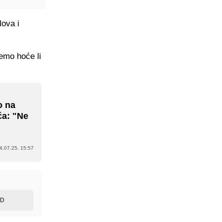
lova i
emo hoće li
o na
ća: "Ne
4.07.25. 15:57
ED