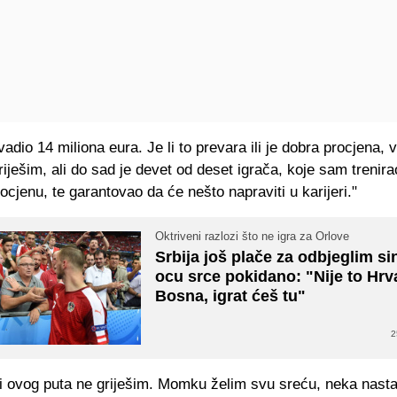
vadio 14 miliona eura. Je li to prevara ili je dobra procjena,
iješim, ali do sad je devet od deset igrača, koje sam trenira
cjenu, te garantovao da će nešto napraviti u karijeri."
Oktriveni razlozi što ne igra za Orlove
Srbija još plače za odbjeglim s
ocu srce pokidano: "Nije to Hrva
Bosna, igrat ćeš tu"
2
 i ovog puta ne griješim. Momku želim svu sreću, neka nasta