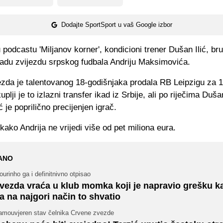
Dodajte SportSport u vaš Google izbor
 podcastu 'Miljanov korner', kondicioni trener Dušan Ilić, bru
adu zvijezdu srpskog fudbala Andriju Maksimovića.
zda je talentovanog 18-godišnjaka prodala RB Leipzigu za 1
plji je to izlazni transfer ikad iz Srbije, ali po riječima Duša
je poprilično precijenjen igrač.
ako Andrija ne vrijedi više od pet miliona eura.
ANO
urinho ga i definitnivno otpisao
vezda vraća u klub momka koji je napravio grešku ka
a na najgori način to shvatio
amouvjeren stav čelnika Crvene zvezde