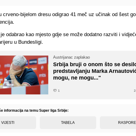
u crveno-bijelom dresu odigrao 41 meč uz učinak od šest go
encija.
je odabrao kao mjesto gdje se može dodatno razviti i vidjeć
arijeru u Bundesligi.
Austrijanac zaplakao
Srbija bruji o onom što se desil
predstavljanju Marka Arnautovi
mogu, ne mogu..."
1
2
še informacija na temu Super liga Srbije:
VIJESTI
TABELA
RASPOR