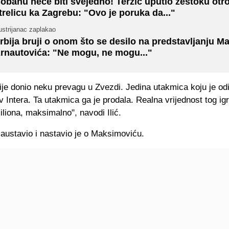
obanu neće biti svejedno! Terzić uputio žestoku otr
trelicu ka Zagrebu: "Ovo je poruka da..."
ustrijanac zaplakao
rbija bruji o onom što se desilo na predstavljanju M
rnautovića: "Ne mogu, ne mogu..."
nije donio neku prevagu u Zvezdi. Jedina utakmica koju je od
tiv Intera. Ta utakmica ga je prodala. Realna vrijednost tog ig
miliona, maksimalno", navodi Ilić.
zaustavio i nastavio je o Maksimoviću.