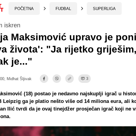
POČETNA
FUDBAL
SUPERLIGA
m iskren
ja Maksimović upravo je pon
a života': "Ja rijetko griješim,
 je..."
:00,
Midhat Šljivak
3
ksimović (18) postao je nedavno najskuplji igrač u histo
 Leipzig ga je platio nešto više od 14 miliona eura, ali k
n Ilić tvrdi da je ovaj tinejdžer prosječan igrač koji ne v
iona.