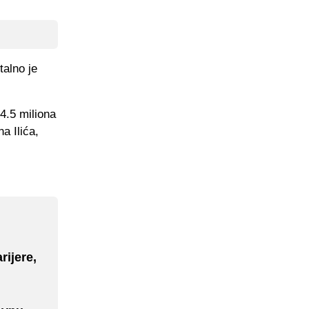
talno je
4.5 miliona
na Ilića,
rijere,