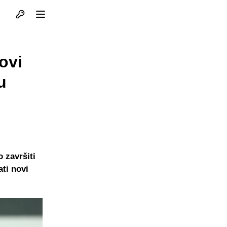
Otvori profil
Otvori meni
ovi
u
 završiti
ati novi