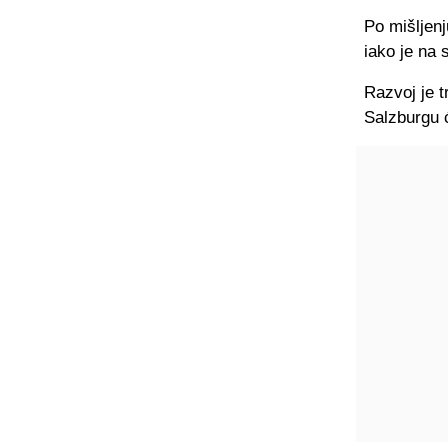
Po mišljen
iako je na 
Razvoj je t
Salzburgu ć