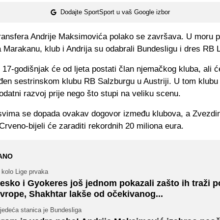
Dodajte SportSport u vaš Google izbor
ransfera Andrije Maksimovića polako se završava. U moru 
a Marakanu, klub i Andrija su odabrali Bundesligu i dres RB 
 17-godišnjak će od ljeta postati član njemačkog kluba, ali
jeđen sestrinskom klubu RB Salzburgu u Austriji. U tom klubu 
dodatni razvoj prije nego što stupi na veliku scenu.
svima se dopada ovakav dogovor između klubova, a Zvezdi
Crveno-bijeli će zaraditi rekordnih 20 miliona eura.
ANO
 kolo Lige prvaka
esko i Gyokeres još jednom pokazali zašto ih traži p
vrope, Shakhtar lakše od očekivanog...
jedeća stanica je Bundesliga