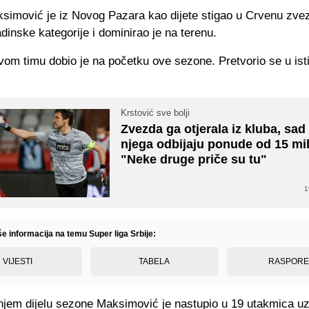
ksimović je iz Novog Pazara kao dijete stigao u Crvenu zve
dinske kategorije i dominirao je na terenu.
vom timu dobio je na početku ove sezone. Pretvorio se u ist
Krstović sve bolji
Zvezda ga otjerala iz kluba, sad
njega odbijaju ponude od 15 mi
"Neke druge priče su tu"
1
še informacija na temu Super liga Srbije:
VIJESTI
TABELA
RASPOR
jem dijelu sezone Maksimović je nastupio u 19 utakmica uz