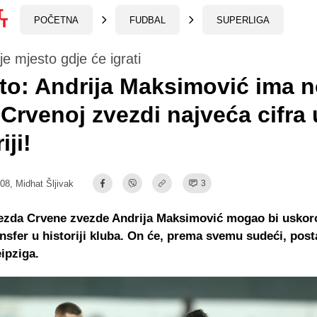
POČETNA
FUDBAL
SUPERLIGA
e mjesto gdje će igrati
 to: Andrija Maksimović ima n
 Crvenoj zvezdi najveća cifra 
iji!
:08,
Midhat Šljivak
3
ezda Crvene zvezde Andrija Maksimović mogao bi uskoro
ansfer u historiji kluba. On će, prema svemu sudeći, post
ipziga.