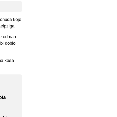
ponuda koje
Leipziga.
 će odmah
bi dobio
na kasa
ola