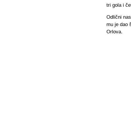
tri gola i če
Odlični nas
mu je dao 
Orlova.