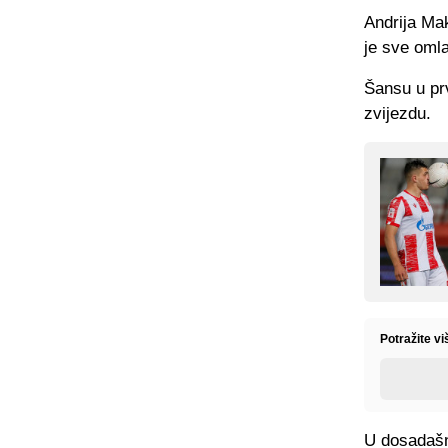
Andrija Ma
je sve omla
Šansu u pr
zvijezdu.
Potražite vi
U dosadašn