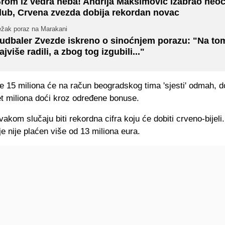
rom iz vedra neba! Andrija Maksimović izabrao neo
lub, Crvena zvezda dobija rekordan novac
ežak poraz na Marakani
udbaler Zvezde iskreno o sinoćnjem porazu: "Na t
ajviše radili, a zbog tog izgubili..."
e 15 miliona će na račun beogradskog tima 'sjesti' odmah, d
et miliona doći kroz određene bonuse.
akom slučaju biti rekordna cifra koju će dobiti crveno-bijeli
je nije plaćen više od 13 miliona eura.