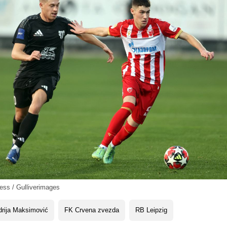
ess / Gulliverimages
rija Maksimović
FK Crvena zvezda
RB Leipzig