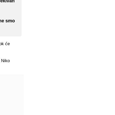
čekivan
ome smo
ok će
. Niko