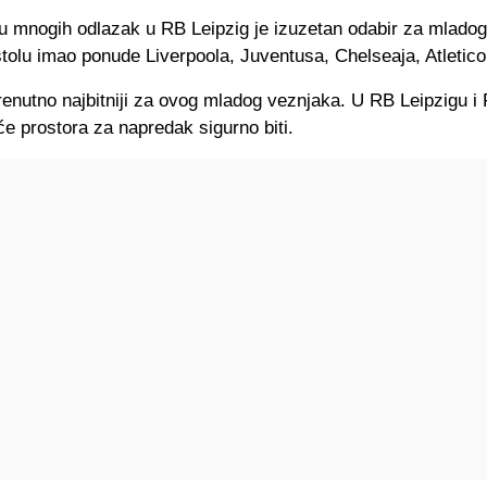
ju mnogih odlazak u RB Leipzig je izuzetan odabir za mladog
stolu imao ponude Liverpoola, Juventusa, Chelseaja, Atletico
renutno najbitniji za ovog mladog veznjaka. U RB Leipzigu i
e prostora za napredak sigurno biti.