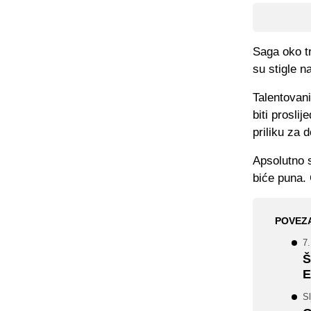
Saga oko t
su stigle n
Talentovani
biti prosli
priliku za 
Apsolutno 
biće puna. 
POVEZ
7.
Š
E
Sl