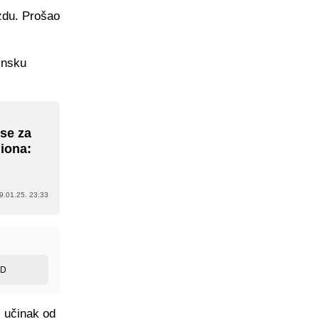
zdu. Prošao
insku
 se za
liona:
9.01.25. 23:33
ED
 učinak od