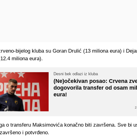
rveno-bijelog kluba su Goran Drulić (13 miliona eura) i Deja
12.4 miliona eura).
Desni bek odlazi iz kluba
(Ne)očekivan posao: Crvena zv
dogovorila transfer od osam mi
eura!
2
ga o transferu Maksimovića konačno biti završena. Sve bi u
i završeno i potvrđeno.