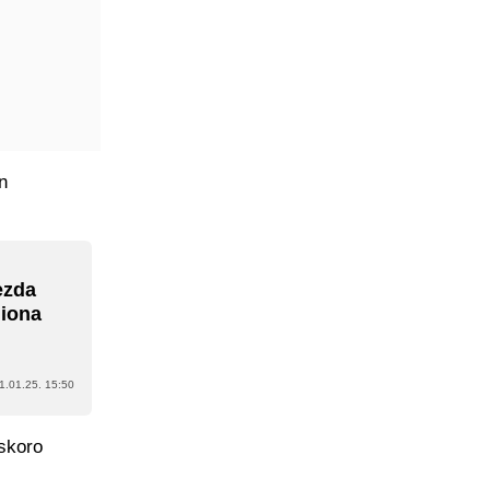
n
ezda
liona
1.01.25. 15:50
skoro