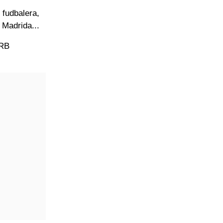
 fudbalera,
 Madrida...
 RB