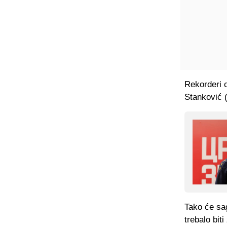
Rekorderi c
Stanković (
Tako će sa
trebalo bit