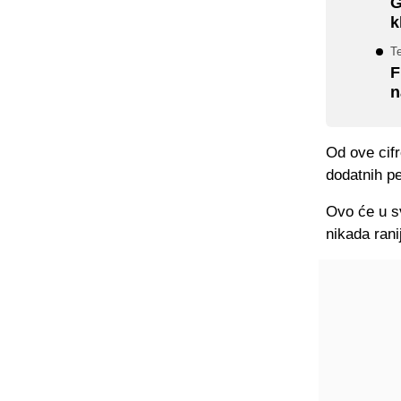
G
k
T
F
n
Od ove cifr
dodatnih p
Ovo će u sv
nikada rani