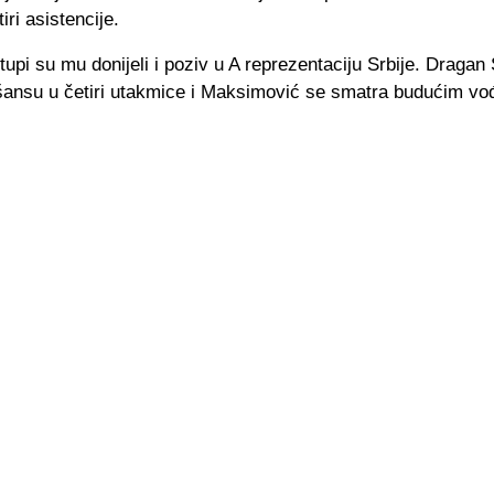
tiri asistencije.
tupi su mu donijeli i poziv u A reprezentaciju Srbije. Dragan
šansu u četiri utakmice i Maksimović se smatra budućim v