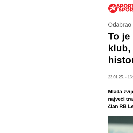
Odabrao j
To je
klub,
histor
23.01.25. - 16
Mlada zvij
najveći tr
član RB Le