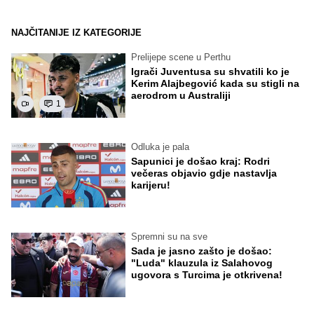
NAJČITANIJE IZ KATEGORIJE
Prelijepe scene u Perthu
Igrači Juventusa su shvatili ko je
Kerim Alajbegović kada su stigli na
aerodrom u Australiji
1
Odluka je pala
Sapunici je došao kraj: Rodri
večeras objavio gdje nastavlja
karijeru!
Spremni su na sve
Sada je jasno zašto je došao:
"Luda" klauzula iz Salahovog
ugovora s Turcima je otkrivena!