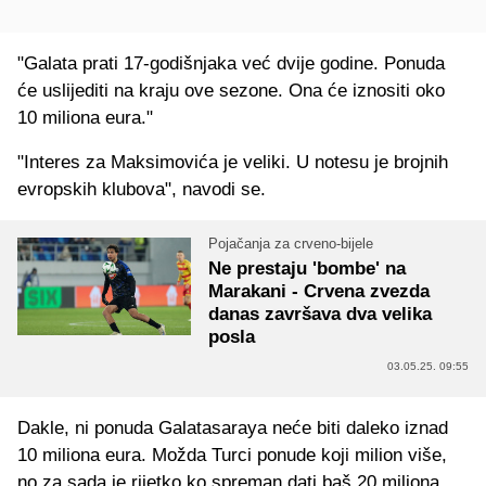
"Galata prati 17-godišnjaka već dvije godine. Ponuda
će uslijediti na kraju ove sezone. Ona će iznositi oko
10 miliona eura."
"Interes za Maksimovića je veliki. U notesu je brojnih
evropskih klubova", navodi se.
Pojačanja za crveno-bijele
Ne prestaju 'bombe' na
Marakani - Crvena zvezda
danas završava dva velika
posla
03.05.25. 09:55
Dakle, ni ponuda Galatasaraya neće biti daleko iznad
10 miliona eura. Možda Turci ponude koji milion više,
no za sada je rijetko ko spreman dati baš 20 miliona,