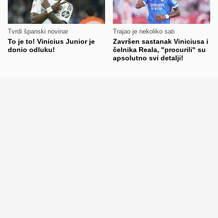
Tvrdi španski novinar
Trajao je nekoliko sati
To je to! Vinicius Junior je
Završen sastanak Viniciusa i
donio odluku!
čelnika Reala, "procurili" su
apsolutno svi detalji!