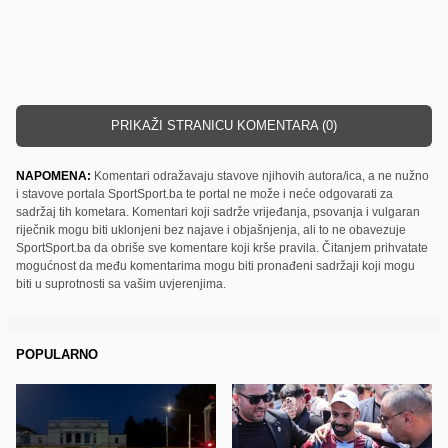
PRIKAŽI STRANICU KOMENTARA (0)
NAPOMENA:
Komentari odražavaju stavove njihovih autora/ica, a ne nužno
i stavove portala SportSport.ba te portal ne može i neće odgovarati za
sadržaj tih kometara. Komentari koji sadrže vrijeđanja, psovanja i vulgaran
riječnik mogu biti uklonjeni bez najave i objašnjenja, ali to ne obavezuje
SportSport.ba da obriše sve komentare koji krše pravila. Čitanjem prihvatate
mogućnost da među komentarima mogu biti pronađeni sadržaji koji mogu
biti u suprotnosti sa vašim uvjerenjima.
POPULARNO