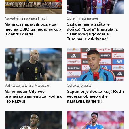
Najvatreniji navijači Plavih
Spremni su na sve
Manijaci napravili poziv za
Sada je jasno zašto je
meč sa BSK; uslijedio sukob
došao: "Luda" klauzula iz
u centru grada
Salahovog ugovora s
Turcima je otkrivena!
Velika želja Enza Maresce
Odluka je pala
Manchester City već
Sapunici je došao kraj: Rodri
pronašao zamjenu za Rodrija
večeras objavio gdje
i to kakvu!
nastavlja karijeru!