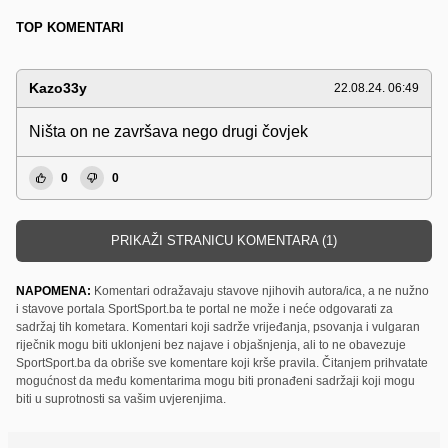
TOP KOMENTARI
Kazo33y
22.08.24. 06:49
Ništa on ne završava nego drugi čovjek
0
0
PRIKAŽI STRANICU KOMENTARA (1)
NAPOMENA:
Komentari odražavaju stavove njihovih autora/ica, a ne nužno
i stavove portala SportSport.ba te portal ne može i neće odgovarati za
sadržaj tih kometara. Komentari koji sadrže vrijeđanja, psovanja i vulgaran
riječnik mogu biti uklonjeni bez najave i objašnjenja, ali to ne obavezuje
SportSport.ba da obriše sve komentare koji krše pravila. Čitanjem prihvatate
mogućnost da među komentarima mogu biti pronađeni sadržaji koji mogu
biti u suprotnosti sa vašim uvjerenjima.