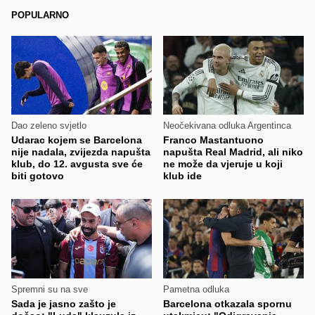
POPULARNO
Dao zeleno svjetlo
Neočekivana odluka Argentinca
Udarac kojem se Barcelona
Franco Mastantuono
nije nadala, zvijezda napušta
napušta Real Madrid, ali niko
klub, do 12. avgusta sve će
ne može da vjeruje u koji
biti gotovo
klub ide
Spremni su na sve
Pametna odluka
Sada je jasno zašto je
Barcelona otkazala spornu