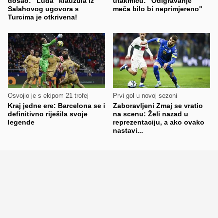
došao: "Luda" klauzula iz
utakmicu: "Odigravanje
Salahovog ugovora s
meča bilo bi neprimjereno"
Turcima je otkrivena!
Osvojio je s ekipom 21 trofej
Prvi gol u novoj sezoni
Kraj jedne ere: Barcelona se i
Zaboravljeni Zmaj se vratio
definitivno riješila svoje
na scenu: Želi nazad u
legende
reprezentaciju, a ako ovako
nastavi...