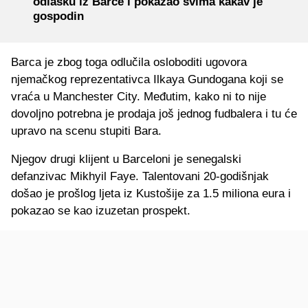
odlasku iz Barce i pokazao svima kakav je
gospodin
Barca je zbog toga odlučila osloboditi ugovora
njemačkog reprezentativca Ilkaya Gundogana koji se
vraća u Manchester City. Međutim, kako ni to nije
dovoljno potrebna je prodaja još jednog fudbalera i tu će
upravo na scenu stupiti Bara.
Njegov drugi klijent u Barceloni je senegalski
defanzivac Mikhyil Faye. Talentovani 20-godišnjak
došao je prošlog ljeta iz Kustošije za 1.5 miliona eura i
pokazao se kao izuzetan prospekt.