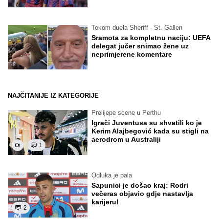
Tokom duela Sheriff - St. Gallen
Sramota za kompletnu naciju: UEFA
delegat jučer snimao žene uz
neprimjerene komentare
NAJČITANIJE IZ KATEGORIJE
Prelijepe scene u Perthu
Igrači Juventusa su shvatili ko je
Kerim Alajbegović kada su stigli na
aerodrom u Australiji
1
Odluka je pala
Sapunici je došao kraj: Rodri
večeras objavio gdje nastavlja
karijeru!
2