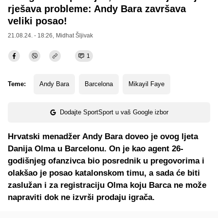
rješava probleme: Andy Bara završava
veliki posao!
21.08.24. - 18:26,
Midhat Šljivak
1
Teme:
Andy Bara
Barcelona
Mikayil Faye
Dodajte SportSport u vaš Google izbor
Hrvatski menadžer Andy Bara doveo je ovog ljeta
Danija Olma u Barcelonu. On je kao agent 26-
godišnjeg ofanzivca bio posrednik u pregovorima i
olakšao je posao katalonskom timu, a sada će biti
zaslužan i za registraciju Olma koju Barca ne može
napraviti dok ne izvrši prodaju igrača.