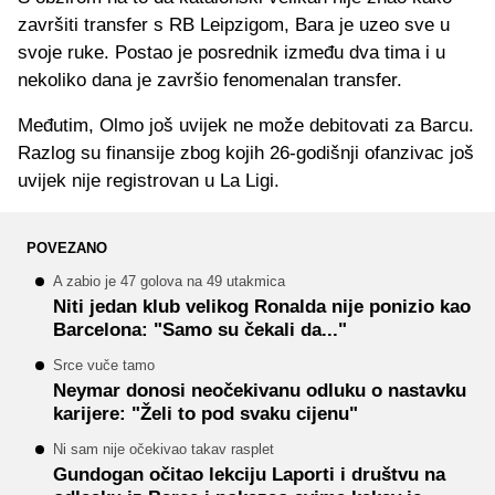
završiti transfer s RB Leipzigom, Bara je uzeo sve u
svoje ruke. Postao je posrednik između dva tima i u
nekoliko dana je završio fenomenalan transfer.
Međutim, Olmo još uvijek ne može debitovati za Barcu.
Razlog su finansije zbog kojih 26-godišnji ofanzivac još
uvijek nije registrovan u La Ligi.
POVEZANO
A zabio je 47 golova na 49 utakmica
Niti jedan klub velikog Ronalda nije ponizio kao
Barcelona: "Samo su čekali da..."
Srce vuče tamo
Neymar donosi neočekivanu odluku o nastavku
karijere: "Želi to pod svaku cijenu"
Ni sam nije očekivao takav rasplet
Gundogan očitao lekciju Laporti i društvu na