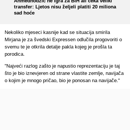
Ahmedhodžić ne igra za BiH ali čeka veliki
transfer: Ljetos nisu željeli platiti 20 miliona
sad hoće
Nekoliko mjeseci kasnije kad se situacija smirila
Mirjana je za švedski Expressen odlučila progovoriti o
svemu te je otkrila detalje pakla kojeg je prošla ta
porodica.
"Najveći razlog zašto je napustio reprezentaciju je taj
što je bio iznevjeren od strane vlastite zemlje, navijača
o kojim je mnogo pričao, bio je ponosan na navijače."