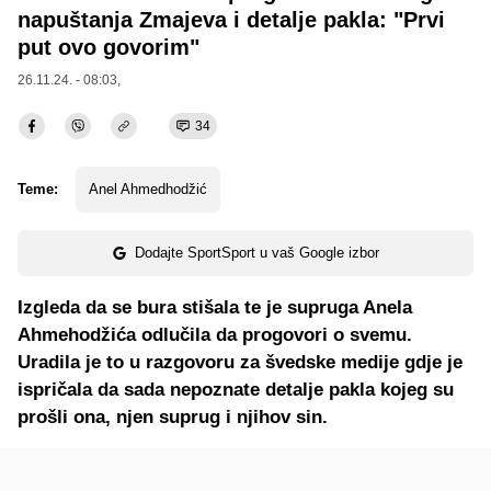
napuštanja Zmajeva i detalje pakla: "Prvi
put ovo govorim"
26.11.24. - 08:03,
34
Teme:
Anel Ahmedhodžić
Dodajte SportSport u vaš Google izbor
Izgleda da se bura stišala te je supruga Anela
Ahmehodžića odlučila da progovori o svemu.
Uradila je to u razgovoru za švedske medije gdje je
ispričala da sada nepoznate detalje pakla kojeg su
prošli ona, njen suprug i njihov sin.