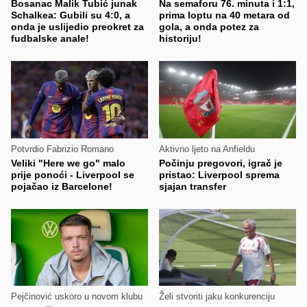
Bosanac Malik Tubić junak
Na semaforu 76. minuta i 1:1,
Schalkea: Gubili su 4:0, a
prima loptu na 40 metara od
onda je uslijedio preokret za
gola, a onda potez za
fudbalske anale!
historiju!
Potvrdio Fabrizio Romano
Aktivno ljeto na Anfieldu
Veliki "Here we go" malo
Počinju pregovori, igrač je
prije ponoći - Liverpool se
pristao: Liverpool sprema
pojačao iz Barcelone!
sjajan transfer
Pejčinović uskoro u novom klubu
Želi stvoriti jaku konkurenciju