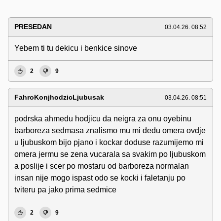
PRESEDAN
03.04.26. 08:52
Yebem ti tu dekicu i benkice sinove
2
9
FahroKonjhodzicLjubusak
03.04.26. 08:51
podrska ahmedu hodjicu da neigra za onu oyebinu
barboreza sedmasa znalismo mu mi dedu omera ovdje
u ljubuskom bijo pjano i kockar doduse razumijemo mi
omera jermu se zena vucarala sa svakim po ljubuskom
a poslije i scer po mostaru od barboreza normalan
insan nije mogo ispast odo se kocki i faletanju po
tviteru pa jako prima sedmice
2
9