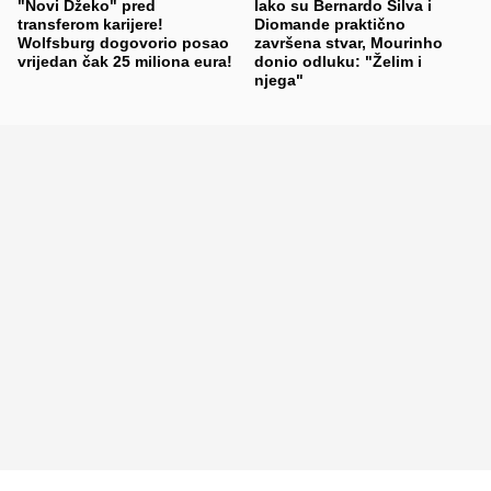
"Novi Džeko" pred
Iako su Bernardo Silva i
transferom karijere!
Diomande praktično
Wolfsburg dogovorio posao
završena stvar, Mourinho
vrijedan čak 25 miliona eura!
donio odluku: "Želim i
njega"