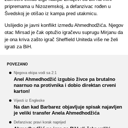
pripremama u Nizozemskoj, a defanzivac rođen u
Švedskoj je otišao iz kampa pred utakmicu.
Uslijedio je javni konflikt između Ahmedhodžića. Njegov
otac Mirsad je čak optužio igračevu suprugu Mirjanu da
je ona kriva zašto igrač Sheffield Uniteda više ne želi
igrati za BiH.
POVEZANO
Njegova ekipa vodi sa 2:1
Anel Ahmedhodžić izgubio živce pa brutalno
nasrnuo na protivnika i dobio direktan crveni
karton!
Vijesti iz Engleske
Na dan kad Barbarez objavljuje spisak najavljen
je veliki transfer Anela Ahmedhodžića
Defanzivac pravi korak naprijed