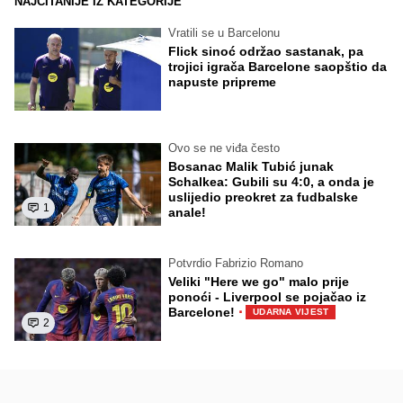
NAJČITANIJE IZ KATEGORIJE
Vratili se u Barcelonu
Flick sinoć održao sastanak, pa
trojici igrača Barcelone saopštio da
napuste pripreme
Ovo se ne viđa često
Bosanac Malik Tubić junak
Schalkea: Gubili su 4:0, a onda je
uslijedio preokret za fudbalske
1
anale!
Potvrdio Fabrizio Romano
Veliki "Here we go" malo prije
ponoći - Liverpool se pojačao iz
·
Barcelone!
UDARNA VIJEST
2