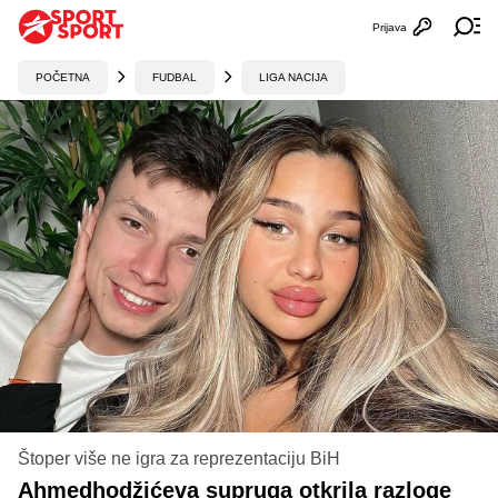
Prijava
Otvori profi
Ot
POČETNA
FUDBAL
LIGA NACIJA
Štoper više ne igra za reprezentaciju BiH
Ahmedhodžićeva supruga otkrila razloge