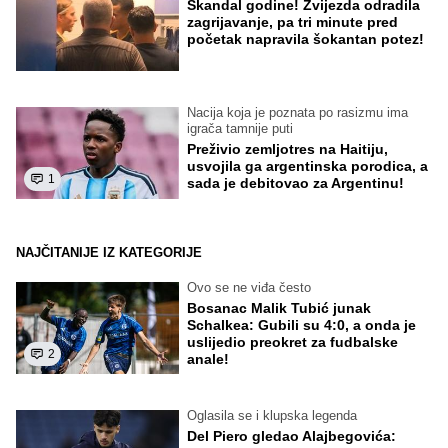
Skandal godine! Zvijezda odradila
zagrijavanje, pa tri minute pred
početak napravila šokantan potez!
Nacija koja je poznata po rasizmu ima
igrača tamnije puti
Preživio zemljotres na Haitiju,
usvojila ga argentinska porodica, a
1
sada je debitovao za Argentinu!
NAJČITANIJE IZ KATEGORIJE
Ovo se ne viđa često
Bosanac Malik Tubić junak
Schalkea: Gubili su 4:0, a onda je
uslijedio preokret za fudbalske
2
anale!
Oglasila se i klupska legenda
Del Piero gledao Alajbegovića: