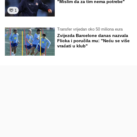
"Mislim da za tim nema potrebe"
1
Transfer vrijedan oko 50 miliona eura
Zvijezda Barcelone danas nazvala
Flicka i poručila mu: "Neću se više
vraćati u klub"