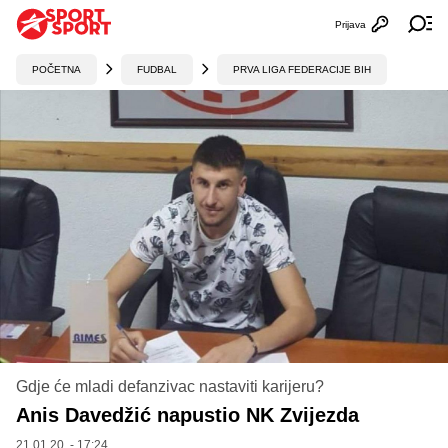
Prijava
Otvori profi
Ot
POČETNA
FUDBAL
PRVA LIGA FEDERACIJE BIH
Gdje će mladi defanzivac nastaviti karijeru?
Anis Davedžić napustio NK Zvijezda
21.01.20. - 17:24,