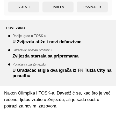
VIJESTI
TABELA
RASPORED
POVEZANO
Ranije igrao u TOŠK-u
U Zvijezdu stiže i novi defanzivac
Lazarević obavio prozivku
Zvijezda startala sa pripremama
Pojačanja za Zvijezdu
U Gradačac stigla dva igrača iz FK Tuzla City na
posudbu
Nakon Olimpika i TOŠK-a, Davedžić se, kao što je već
rečeno, ljetos vratio u Zvijezdu, ali je sada opet u
potrazi za novim izazovom.