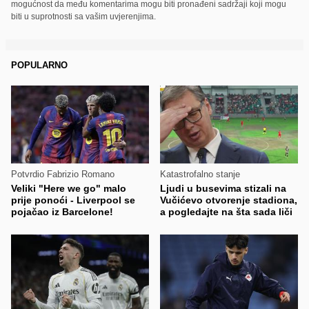
mogućnost da među komentarima mogu biti pronađeni sadržaji koji mogu
biti u suprotnosti sa vašim uvjerenjima.
POPULARNO
Potvrdio Fabrizio Romano
Katastrofalno stanje
Veliki "Here we go" malo
Ljudi u busevima stizali na
prije ponoći - Liverpool se
Vučićevo otvorenje stadiona,
pojačao iz Barcelone!
a pogledajte na šta sada liči