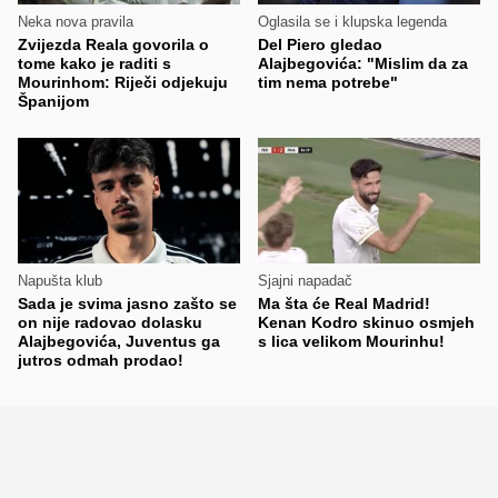
Neka nova pravila
Oglasila se i klupska legenda
Zvijezda Reala govorila o
Del Piero gledao
tome kako je raditi s
Alajbegovića: "Mislim da za
Mourinhom: Riječi odjekuju
tim nema potrebe"
Španijom
Napušta klub
Sjajni napadač
Sada je svima jasno zašto se
Ma šta će Real Madrid!
on nije radovao dolasku
Kenan Kodro skinuo osmjeh
Alajbegovića, Juventus ga
s lica velikom Mourinhu!
jutros odmah prodao!