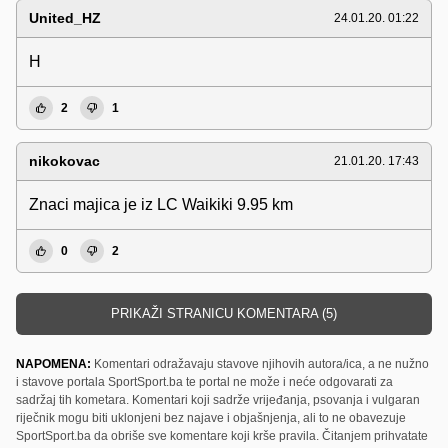
United_HZ
24.01.20. 01:22
H
2
1
nikokovac
21.01.20. 17:43
Znaci majica je iz LC Waikiki 9.95 km
0
2
PRIKAŽI STRANICU KOMENTARA (5)
NAPOMENA:
Komentari odražavaju stavove njihovih autora/ica, a ne nužno
i stavove portala SportSport.ba te portal ne može i neće odgovarati za
sadržaj tih kometara. Komentari koji sadrže vrijeđanja, psovanja i vulgaran
riječnik mogu biti uklonjeni bez najave i objašnjenja, ali to ne obavezuje
SportSport.ba da obriše sve komentare koji krše pravila. Čitanjem prihvatate