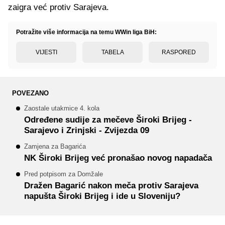
zaigra već protiv Sarajeva.
Potražite više informacija na temu WWin liga BiH:
VIJESTI
TABELA
RASPORED
POVEZANO
Zaostale utakmice 4. kola
Određene sudije za mečeve Široki Brijeg -
Sarajevo i Zrinjski - Zvijezda 09
Zamjena za Bagarića
NK Široki Brijeg već pronašao novog napadača
Pred potpisom za Domžale
Dražen Bagarić nakon meča protiv Sarajeva
napušta Široki Brijeg i ide u Sloveniju?