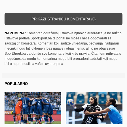
PRIKAŽI STRANICU KOMENTARA (0)
NAPOMENA:
Komentari odražavaju stavove njihovih autora/ica, a ne nužno
i stavove portala SportSport.ba te portal ne može i neće odgovarati za
sadržaj tih kometara. Komentari koji sadrže vrijeđanja, psovanja i vulgaran
riječnik mogu biti uklonjeni bez najave i objašnjenja, ali to ne obavezuje
SportSport.ba da obriše sve komentare koji krše pravila. Čitanjem prihvatate
mogućnost da među komentarima mogu biti pronađeni sadržaji koji mogu
biti u suprotnosti sa vašim uvjerenjima.
POPULARNO