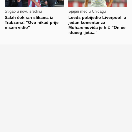
Stigao u novu sredinu
Sjajan meč u Chicagu
Salah šokiran slikama iz
Leeds pobijedio Liverpool, a
Trabzona: "Ovo nikad prije
jedan komentar za
nisam vidio"
Muharemovića je hit: "On će
idućeg ljeta..."