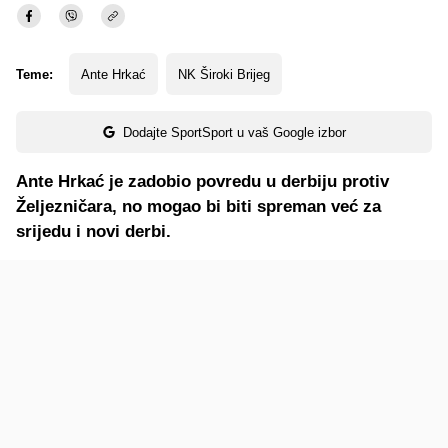
Teme:
Ante Hrkać
NK Široki Brijeg
Dodajte SportSport u vaš Google izbor
Ante Hrkać je zadobio povredu u derbiju protiv
Željezničara, no mogao bi biti spreman već za
srijedu i novi derbi.