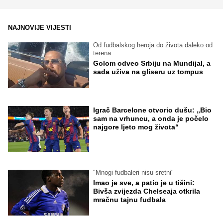
NAJNOVIJE VIJESTI
Od fudbalskog heroja do života daleko od
terena
Golom odveo Srbiju na Mundijal, a
sada uživa na gliseru uz tompus
Igrač Barcelone otvorio dušu: „Bio
sam na vrhuncu, a onda je počelo
najgore ljeto mog života“
"Mnogi fudbaleri nisu sretni"
Imao je sve, a patio je u tišini:
Bivša zvijezda Chelseaja otkrila
mračnu tajnu fudbala