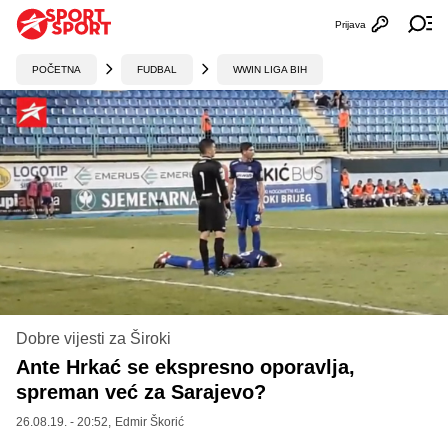
Prijava
Otvori profi
Ot
POČETNA
FUDBAL
WWIN LIGA BIH
Dobre vijesti za Široki
Ante Hrkać se ekspresno oporavlja,
spreman već za Sarajevo?
26.08.19. - 20:52,
Edmir Škorić