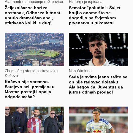
Alarmantno saopćenje s Grbavice
Historija je ispisana
Željezničar se bori za
Semafor "poludio": Svijet
opstanak, Odbor za hitnost
bruji o onome što se
uputio dramatičan apel,
dogodilo na Svjetskom
otkriveno koliki je dug!
prvenstvu u rukometu
Zbog lošeg stanja na travnjaku
Napušta klub
Koševa
Sada je svima jasno zašto se
Koševo nije spremno:
on nije radovao dolasku
Sarajevo seli premijeru u
Alajbegovića, Juventus ga
Mostar, postoji i opcija
jutros odmah prodao!
odgode meča?