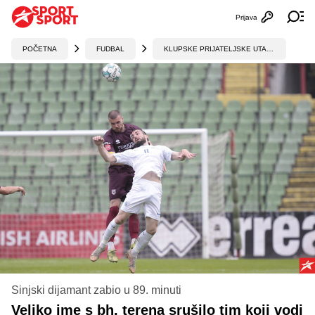
Prijava
Otvori profi
Ot
POČETNA
FUDBAL
KLUPSKE PRIJATELJSKE UTAKMICE
Sinjski dijamant zabio u 89. minuti
Veliko ime s bh. terena srušilo tim koji vodi