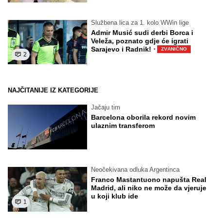
Službena lica za 1. kolo WWin lige
Admir Musić sudi derbi Borca i
Veleža, poznato gdje će igrati
·
Sarajevo i Radnik!
ZVANIČNO
2
NAJČITANIJE IZ KATEGORIJE
Jačaju tim
Barcelona oborila rekord novim
ulaznim transferom
Neočekivana odluka Argentinca
Franco Mastantuono napušta Real
Madrid, ali niko ne može da vjeruje
u koji klub ide
1