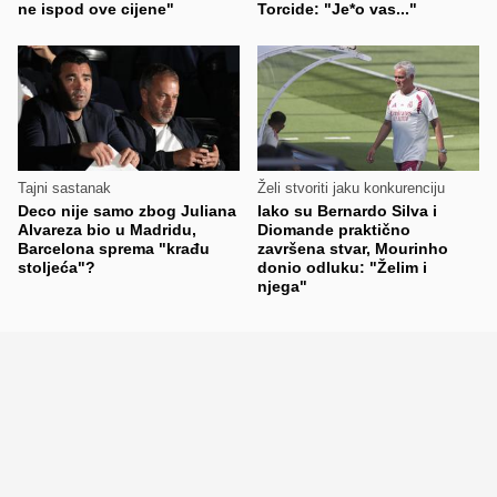
ne ispod ove cijene"
Torcide: "Je*o vas..."
Tajni sastanak
Želi stvoriti jaku konkurenciju
Deco nije samo zbog Juliana
Iako su Bernardo Silva i
Alvareza bio u Madridu,
Diomande praktično
Barcelona sprema "krađu
završena stvar, Mourinho
stoljeća"?
donio odluku: "Želim i
njega"