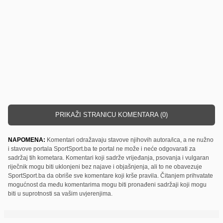
PRIKAŽI STRANICU KOMENTARA (0)
NAPOMENA:
Komentari odražavaju stavove njihovih autora/ica, a ne nužno
i stavove portala SportSport.ba te portal ne može i neće odgovarati za
sadržaj tih kometara. Komentari koji sadrže vrijeđanja, psovanja i vulgaran
riječnik mogu biti uklonjeni bez najave i objašnjenja, ali to ne obavezuje
SportSport.ba da obriše sve komentare koji krše pravila. Čitanjem prihvatate
mogućnost da među komentarima mogu biti pronađeni sadržaji koji mogu
biti u suprotnosti sa vašim uvjerenjima.