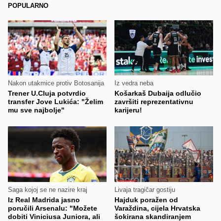
POPULARNO
Nakon utakmice protiv Botosanija
Iz vedra neba
Trener U.Cluja potvrdio
Košarkaš Dubaija odlučio
transfer Jove Lukića: "Želim
završiti reprezentativnu
mu sve najbolje"
karijeru!
Saga kojoj se ne nazire kraj
Livaja tragičar gostiju
Iz Real Madrida jasno
Hajduk poražen od
poručili Arsenalu: "Možete
Varaždina, cijela Hrvatska
dobiti Viniciusa Juniora, ali
šokirana skandiranjem