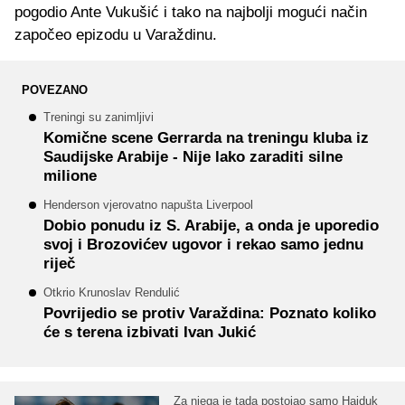
pogodio Ante Vukušić i tako na najbolji mogući način
započeo epizodu u Varaždinu.
POVEZANO
Treningi su zanimljivi
Komične scene Gerrarda na treningu kluba iz
Saudijske Arabije - Nije lako zaraditi silne
milione
Henderson vjerovatno napušta Liverpool
Dobio ponudu iz S. Arabije, a onda je uporedio
svoj i Brozovićev ugovor i rekao samo jednu
riječ
Otkrio Krunoslav Rendulić
Povrijedio se protiv Varaždina: Poznato koliko
će s terena izbivati Ivan Jukić
Za njega je tada postojao samo Hajduk