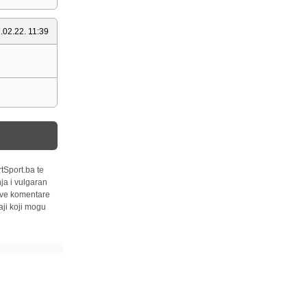
.02.22. 11:39
tSport.ba te
ja i vulgaran
 sve komentare
ji koji mogu