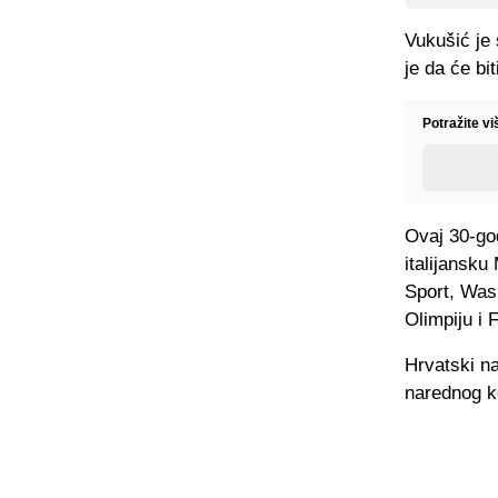
Vukušić je 
je da će bi
Potražite v
Ovaj 30-god
italijansku
Sport, Was
Olimpiju i
Hrvatski na
narednog ko