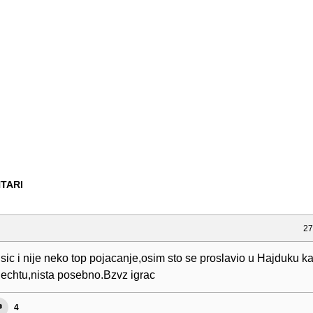
TARI
27
sic i nije neko top pojacanje,osim sto se proslavio u Hajduku k
lechtu,nista posebno.Bzvz igrac
4