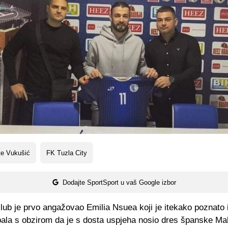
te Vukušić
FK Tuzla City
Dodajte SportSport u vaš Google izbor
lub je prvo angažovao Emilia Nsuea koji je itekako poznato
bala s obzirom da je s dosta uspjeha nosio dres španske Mal