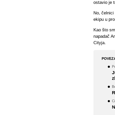
ostavio je 
No, čelnici
ekipu u pro
Kao što smo
napadač An
Cityja.
POVEZ
Pr
J
z
B
R
Ci
N