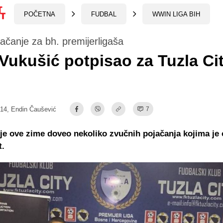
POČETNA
FUDBAL
WWIN LIGA BIH
jačanje za bh. premijerligaša
Vukušić potpisao za Tuzla Cit
:14,
Endin Čaušević
7
 je ove zime doveo nekoliko zvučnih pojačanja kojima je
t.