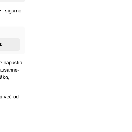
 i sigurno
ED
je napustio
Lausanne-
rško,
bi već od