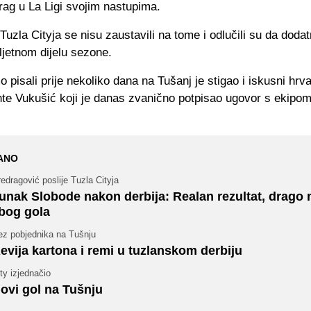
trag u La Ligi svojim nastupima.
 Tuzla Cityja se nisu zaustavili na tome i odlučili su da doda
ljetnom dijelu sezone.
 pisali prije nekoliko dana na Tušanj je stigao i iskusni hrva
te Vukušić koji je danas zvanično potpisao ugovor s ekipom
ANO
edragović poslije Tuzla Cityja
unak Slobode nakon derbija: Realan rezultat, drago 
bog gola
ez pobjednika na Tušnju
evija kartona i remi u tuzlanskom derbiju
ty izjednačio
ovi gol na Tušnju