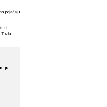
tno pojačaju
tski
 Tuzla
mi je