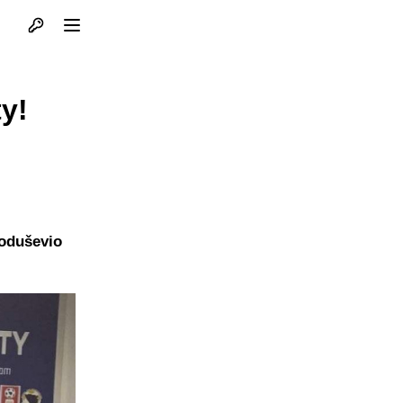
Otvori profil
Otvori meni
y!
 oduševio