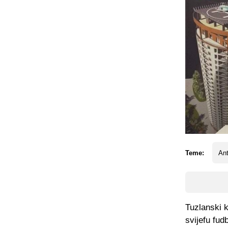
Teme:
An
Tuzlanski k
svijefu fud