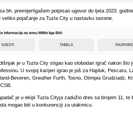
sa bh. premijerligašem potpisao ugovor do ljeta 2023. godine
ti veliko pojačanje za Tuzla City u nastavku sezone.
iše informacija na temu WWin liga BiH:
VIJESTI
TABELA
RASPOR
išnjak je u Tuzla City stigao kao slobodan igrač nakon što 
 Messinu. U svojoj karijeri igrao je još za Hajduk, Pescaru, 
land-Beveren, Greuther Furth, Tosno, Olimpia Grudziadz, K
 FCSB.
padač je u ekipi Tuzla Cityja zadužio dres sa brojem 11, te 
la mogao biti u konkurenciji za utakmicu.