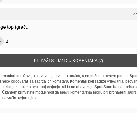
27
ge top igrač..
2
PRIKAŽI STRANICU KOMENTARA (7)
omentari odražavaju stavove njihovih autora/ica, a ne nužno i stavove portala Spor
i neće odgovarati za sadržaj tih kometara. Komentari koji sadrže vrijeđanja, psovan
iti uklonjeni bez najave i objašnjenja, ali to ne obavezuje SportSport.ba da obriše
la. Čitanjem prihvatate mogućnost da među komentarima mogu biti pronađeni sadrža
ti sa vašim uvjerenjima.