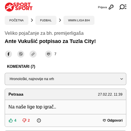
Prijava
Otvori profi
Ot
POČETNA
FUDBAL
WWIN LIGA BIH
Veliko pojačanje za bh. premijerligaša
Ante Vukušić potpisao za Tuzla City!
7
KOMENTARI (7)
Sortiraj
Petraaa
27.02.22. 11:39
Na naše lige top igrač..
4
2
Odgovori