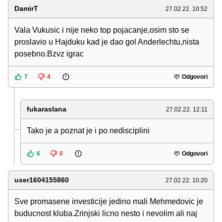
DamirT
27.02.22. 10:52
Vala Vukusic i nije neko top pojacanje,osim sto se
proslavio u Hajduku kad je dao gol Anderlechtu,nista
posebno.Bzvz igrac
7
4
Odgovori
fukaraslana
27.02.22. 12:11
Tako je a poznat je i po nedisciplini
6
0
Odgovori
user1604155860
27.02.22. 10:20
Sve promasene investicije jedino mali Mehmedovic je
buducnost kluba.Zrinjski licno nesto i nevolim ali naj