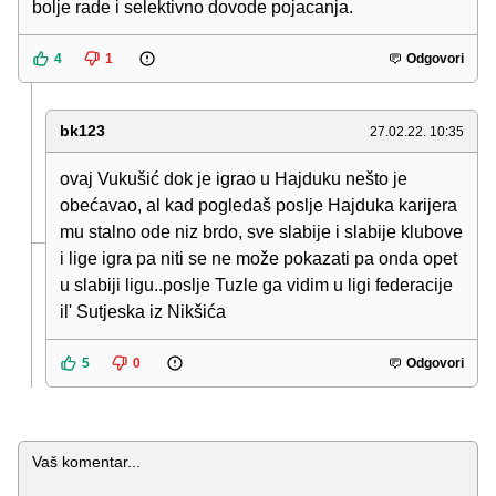
bolje rade i selektivno dovode pojacanja.
4
1
Odgovori
bk123
27.02.22. 10:35
ovaj Vukušić dok je igrao u Hajduku nešto je
obećavao, al kad pogledaš poslje Hajduka karijera
mu stalno ode niz brdo, sve slabije i slabije klubove
i lige igra pa niti se ne može pokazati pa onda opet
u slabiji ligu..poslje Tuzle ga vidim u ligi federacije
il' Sutjeska iz Nikšića
5
0
Odgovori
Komentar