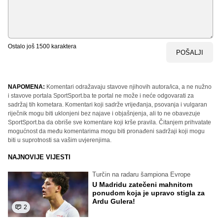
Ostalo još
1500
karaktera
POŠALJI
NAPOMENA:
Komentari odražavaju stavove njihovih autora/ica, a ne nužno
i stavove portala SportSport.ba te portal ne može i neće odgovarati za
sadržaj tih kometara. Komentari koji sadrže vrijeđanja, psovanja i vulgaran
riječnik mogu biti uklonjeni bez najave i objašnjenja, ali to ne obavezuje
SportSport.ba da obriše sve komentare koji krše pravila. Čitanjem prihvatate
mogućnost da među komentarima mogu biti pronađeni sadržaji koji mogu
biti u suprotnosti sa vašim uvjerenjima.
NAJNOVIJE VIJESTI
Turčin na radaru šampiona Evrope
U Madridu zatečeni mahnitom
ponudom koja je upravo stigla za
Ardu Gulera!
2