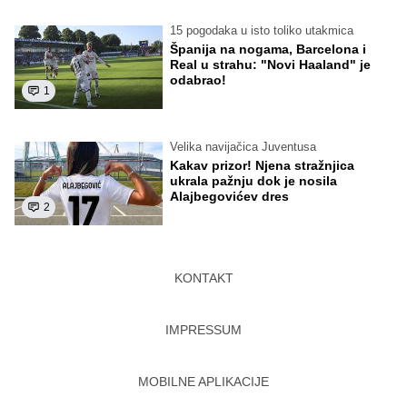
15 pogodaka u isto toliko utakmica
Španija na nogama, Barcelona i
Real u strahu: "Novi Haaland" je
odabrao!
1
Velika navijačica Juventusa
Kakav prizor! Njena stražnjica
ukrala pažnju dok je nosila
Alajbegovićev dres
2
KONTAKT
IMPRESSUM
MOBILNE APLIKACIJE