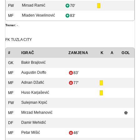
Mirsad Ramić
FW
70'
Mladen Veselinović
MF
83'
Trener:
-
FK TUZLA CITY
#
IGRAČ
ZAMJENA
K
A
GOL
Bakir Brajlović
GK
Augustin Doffo
MF
83'
Adnan Džafić
MF
77'
Huso Karjašević
MF
Sulejman Krpić
FW
Mirzad Mehanović
MF
Damir Mehidić
DF
Petar Mišić
MF
46'