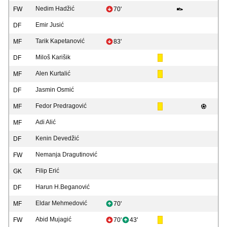
Nedim Hadžić
FW
70'
Emir Jusić
DF
Tarik Kapetanović
MF
83'
Miloš Karišik
DF
Alen Kurtalić
MF
Jasmin Osmić
DF
Fedor Predragović
MF
Adi Alić
MF
Kenin Devedžić
DF
Nemanja Dragutinović
FW
Filip Erić
GK
Harun H.Beganović
DF
Eldar Mehmedović
MF
70'
Abid Mujagić
FW
70'
43'