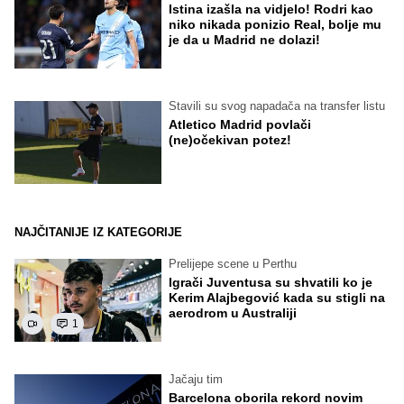
Istina izašla na vidjelo! Rodri kao
niko nikada ponizio Real, bolje mu
je da u Madrid ne dolazi!
Stavili su svog napadača na transfer listu
Atletico Madrid povlači
(ne)očekivan potez!
NAJČITANIJE IZ KATEGORIJE
Prelijepe scene u Perthu
Igrači Juventusa su shvatili ko je
Kerim Alajbegović kada su stigli na
aerodrom u Australiji
1
Jačaju tim
Barcelona oborila rekord novim