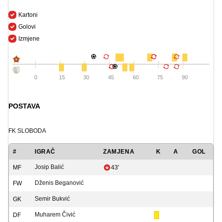
Kartoni
Golovi
Izmjene
0
15
30
45
60
75
90
POSTAVA
FK SLOBODA
#
IGRAČ
ZAMJENA
K
A
GOL
Josip Balić
MF
43'
Dženis Beganović
FW
Semir Bukvić
GK
Muharem Čivić
DF