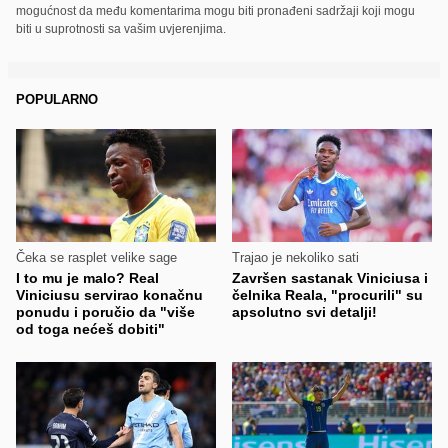
mogućnost da među komentarima mogu biti pronađeni sadržaji koji mogu
biti u suprotnosti sa vašim uvjerenjima.
POPULARNO
Čeka se rasplet velike sage
Trajao je nekoliko sati
I to mu je malo? Real
Završen sastanak Viniciusa i
Viniciusu servirao konačnu
čelnika Reala, "procurili" su
ponudu i poručio da "više
apsolutno svi detalji!
od toga nećeš dobiti"