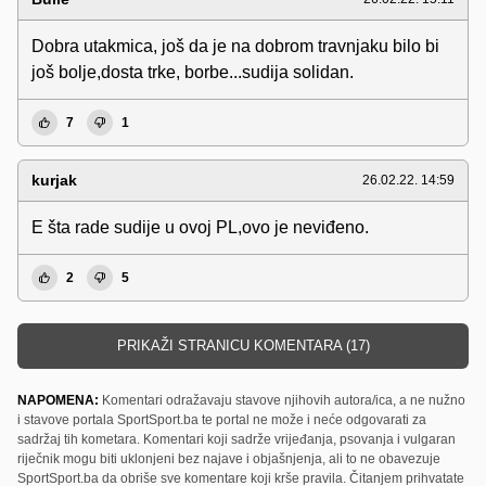
Dobra utakmica, još da je na dobrom travnjaku bilo bi
još bolje,dosta trke, borbe...sudija solidan.
7
1
kurjak
26.02.22. 14:59
E šta rade sudije u ovoj PL,ovo je neviđeno.
2
5
PRIKAŽI STRANICU KOMENTARA (17)
NAPOMENA:
Komentari odražavaju stavove njihovih autora/ica, a ne nužno
i stavove portala SportSport.ba te portal ne može i neće odgovarati za
sadržaj tih kometara. Komentari koji sadrže vrijeđanja, psovanja i vulgaran
riječnik mogu biti uklonjeni bez najave i objašnjenja, ali to ne obavezuje
SportSport.ba da obriše sve komentare koji krše pravila. Čitanjem prihvatate