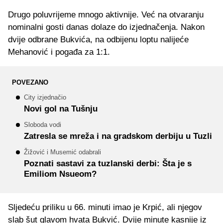
Drugo poluvrijeme mnogo aktivnije. Već na otvaranju
nominalni gosti danas dolaze do izjednačenja. Nakon
dvije odbrane Bukvića, na odbijenu loptu nalijeće
Mehanović i pogađa za 1:1.
POVEZANO
City izjednačio
Novi gol na Tušnju
Sloboda vodi
Zatresla se mreža i na gradskom derbiju u Tuzli
Žižović i Musemić odabrali
Poznati sastavi za tuzlanski derbi: Šta je s
Emiliom Nsueom?
Sljedeću priliku u 66. minuti imao je Krpić, ali njegov
slab šut glavom hvata Bukvić. Dvije minute kasnije iz