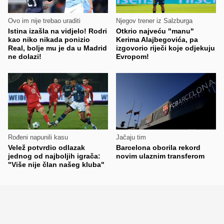
Ovo im nije trebao uraditi
Njegov trener iz Salzburga
Istina izašla na vidjelo! Rodri
Otkrio najveću "manu"
kao niko nikada ponizio
Kerima Alajbegovića, pa
Real, bolje mu je da u Madrid
izgovorio riječi koje odjekuju
ne dolazi!
Evropom!
Rođeni napunili kasu
Jačaju tim
Velež potvrdio odlazak
Barcelona oborila rekord
jednog od najboljih igrača:
novim ulaznim transferom
"Više nije član našeg kluba"