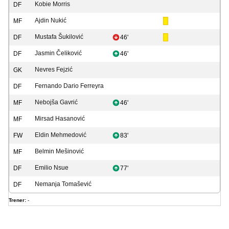
Kobie Morris
DF
Ajdin Nukić
MF
Mustafa Šukilović
DF
46'
Jasmin Čeliković
DF
46'
Nevres Fejzić
GK
Fernando Dario Ferreyra
DF
Nebojša Gavrić
MF
46'
Mirsad Hasanović
MF
Eldin Mehmedović
FW
83'
Belmin Mešinović
MF
Emilio Nsue
DF
77'
Nemanja Tomašević
DF
Trener:
-