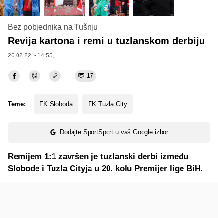
Bez pobjednika na Tušnju
Revija kartona i remi u tuzlanskom derbiju
26.02.22. - 14:55,
17
Teme:
FK Sloboda
FK Tuzla City
Dodajte SportSport u vaš Google izbor
Remijem 1:1 završen je tuzlanski derbi između
Slobode i Tuzla Cityja u 20. kolu Premijer lige BiH.