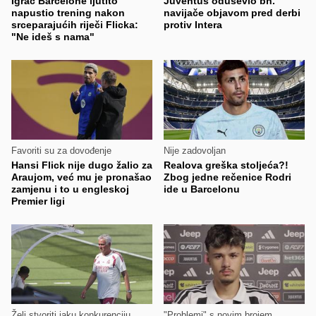
Igrač Barcelone ljutito
Juventus oduševio bh.
napustio trening nakon
navijače objavom pred derbi
srceparajućih riječi Flicka:
protiv Intera
"Ne ideš s nama"
Favoriti su za dovođenje
Nije zadovoljan
Hansi Flick nije dugo žalio za
Realova greška stoljeća?!
Araujom, već mu je pronašao
Zbog jedne rečenice Rodri
zamjenu i to u engleskoj
ide u Barcelonu
Premier ligi
Želi stvoriti jaku konkurenciju
"Problemi" s novim brojem