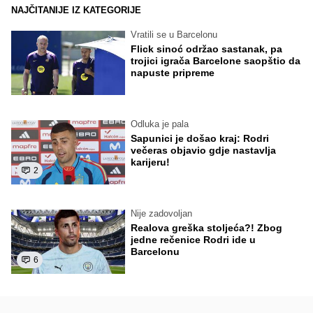
NAJČITANIJE IZ KATEGORIJE
Vratili se u Barcelonu
Flick sinoć održao sastanak, pa
trojici igrača Barcelone saopštio da
napuste pripreme
Odluka je pala
Sapunici je došao kraj: Rodri
večeras objavio gdje nastavlja
karijeru!
2
Nije zadovoljan
Realova greška stoljeća?! Zbog
jedne rečenice Rodri ide u
Barcelonu
6