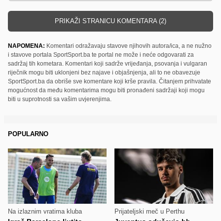
PRIKAŽI STRANICU KOMENTARA (2)
NAPOMENA:
Komentari odražavaju stavove njihovih autora/ica, a ne nužno
i stavove portala SportSport.ba te portal ne može i neće odgovarati za
sadržaj tih kometara. Komentari koji sadrže vrijeđanja, psovanja i vulgaran
riječnik mogu biti uklonjeni bez najave i objašnjenja, ali to ne obavezuje
SportSport.ba da obriše sve komentare koji krše pravila. Čitanjem prihvatate
mogućnost da među komentarima mogu biti pronađeni sadržaji koji mogu
biti u suprotnosti sa vašim uvjerenjima.
POPULARNO
Na izlaznim vratima kluba
Prijateljski meč u Perthu