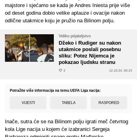
majstore i sjećamo se kada je Andres Iniesta prije više
od deset godina dobio velike aplauze i ovacije nakon
odlične utakmice koju je pružio na Bilinom polju.
Veliko prijateljstvo
Džeko i Rudiger su nakon
utakmice poslali posebnu
sliku: Potez Nijemca je
pokazao ljudsku stranu
2
12.10.24. 00:15
Potražite više informacija na temu UEFA Liga nacija:
VIJESTI
TABELA
RASPORED
Inače, sutra će se na Bilinom polju igrati meč četvrtog
kola Lige nacija u kojem će izabranici Sergeja
Barbareza odmjeriti snage protiv Mađarske.