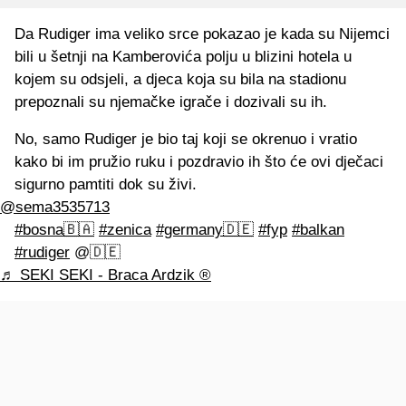
Da Rudiger ima veliko srce pokazao je kada su Nijemci
bili u šetnji na Kamberovića polju u blizini hotela u
kojem su odsjeli, a djeca koja su bila na stadionu
prepoznali su njemačke igrače i dozivali su ih.
No, samo Rudiger je bio taj koji se okrenuo i vratio
kako bi im pružio ruku i pozdravio ih što će ovi dječaci
sigurno pamtiti dok su živi.
@sema3535713
#bosna🇧🇦
#zenica
#germany🇩🇪
#fyp
#balkan
#rudiger
@🇩🇪
♬ SEKI SEKI - Braca Ardzik ®