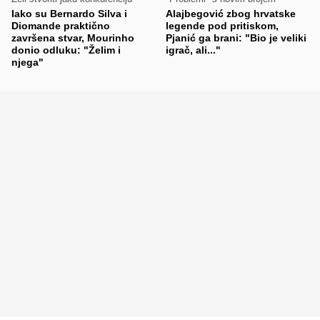
Iako su Bernardo Silva i
Alajbegović zbog hrvatske
Diomande praktično
legende pod pritiskom,
završena stvar, Mourinho
Pjanić ga brani: "Bio je veliki
donio odluku: "Želim i
igrač, ali..."
njega"