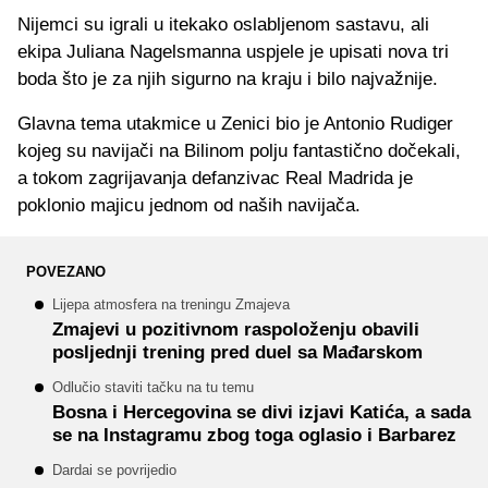
Nijemci su igrali u itekako oslabljenom sastavu, ali
ekipa Juliana Nagelsmanna uspjele je upisati nova tri
boda što je za njih sigurno na kraju i bilo najvažnije.
Glavna tema utakmice u Zenici bio je Antonio Rudiger
kojeg su navijači na Bilinom polju fantastično dočekali,
a tokom zagrijavanja defanzivac Real Madrida je
poklonio majicu jednom od naših navijača.
POVEZANO
Lijepa atmosfera na treningu Zmajeva
Zmajevi u pozitivnom raspoloženju obavili
posljednji trening pred duel sa Mađarskom
Odlučio staviti tačku na tu temu
Bosna i Hercegovina se divi izjavi Katića, a sada
se na Instagramu zbog toga oglasio i Barbarez
Dardai se povrijedio