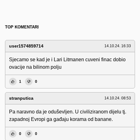
TOP KOMENTARI
user1574859714
14.10.24. 16:33
Sjecamo se kad je i Lari Litmanen cuveni finac dobio
ovacije na bilinom polju
1
0
stranputica
14.10.24. 08:53
Pa naravno da je oduševljen. U civiliziranom dijelu tj.
zapadnoj Evropi ga gađaju korama od banane.
0
0