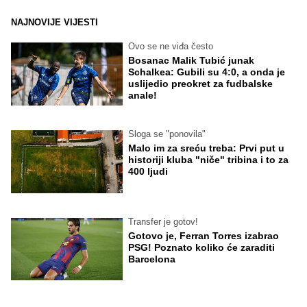
NAJNOVIJE VIJESTI
Ovo se ne viđa često
Bosanac Malik Tubić junak
Schalkea: Gubili su 4:0, a onda je
uslijedio preokret za fudbalske
anale!
Sloga se "ponovila"
Malo im za sreću treba: Prvi put u
historiji kluba "niče" tribina i to za
400 ljudi
Transfer je gotov!
Gotovo je, Ferran Torres izabrao
PSG! Poznato koliko će zaraditi
Barcelona