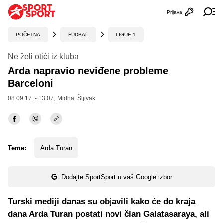
Prijava
Otvori profi
Ot
POČETNA
FUDBAL
LIGUE 1
Ne želi otići iz kluba
Arda napravio neviđene probleme
Barceloni
08.09.17. - 13:07,
Midhat Šljivak
Teme:
Arda Turan
Dodajte SportSport u vaš Google izbor
Turski mediji danas su objavili kako će do kraja
dana Arda Turan postati novi član Galatasaraya, ali