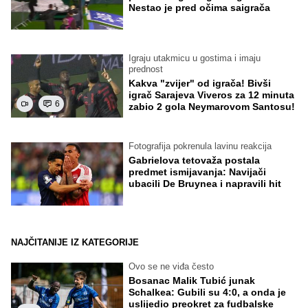
Nestao je pred očima saigrača
Igraju utakmicu u gostima i imaju
prednost
Kakva "zvijer" od igrača! Bivši
igrač Sarajeva Viveros za 12 minuta
6
zabio 2 gola Neymarovom Santosu!
Fotografija pokrenula lavinu reakcija
Gabrielova tetovaža postala
predmet ismijavanja: Navijači
ubacili De Bruynea i napravili hit
NAJČITANIJE IZ KATEGORIJE
Ovo se ne viđa često
Bosanac Malik Tubić junak
Schalkea: Gubili su 4:0, a onda je
uslijedio preokret za fudbalske