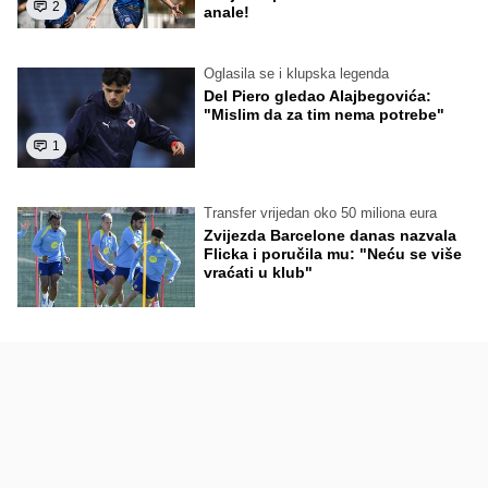
2
anale!
Oglasila se i klupska legenda
Del Piero gledao Alajbegovića:
"Mislim da za tim nema potrebe"
1
Transfer vrijedan oko 50 miliona eura
Zvijezda Barcelone danas nazvala
Flicka i poručila mu: "Neću se više
vraćati u klub"