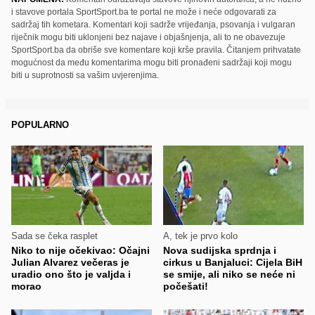
i stavove portala SportSport.ba te portal ne može i neće odgovarati za
sadržaj tih kometara. Komentari koji sadrže vrijeđanja, psovanja i vulgaran
riječnik mogu biti uklonjeni bez najave i objašnjenja, ali to ne obavezuje
SportSport.ba da obriše sve komentare koji krše pravila. Čitanjem prihvatate
mogućnost da među komentarima mogu biti pronađeni sadržaji koji mogu
biti u suprotnosti sa vašim uvjerenjima.
POPULARNO
Sada se čeka rasplet
A, tek je prvo kolo
Niko to nije očekivao: Očajni
Nova sudijska sprdnja i
Julian Alvarez večeras je
cirkus u Banjaluci: Cijela BiH
uradio ono što je valjda i
se smije, ali niko se neće ni
morao
počešati!