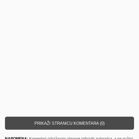
PRIKAŽI STRANICU KOMENTARA (0)
NAPOMENA:
Komentari odražavaju stavove njihovih autora/ica, a ne nužno