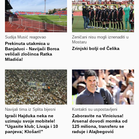
Sudija Musić reagovao
Zeničani nisu mogli iznenaditi u
Mostaru
Prekinuta utakmica u
Zrinjski bolji od Čelika
Banjaluci - Navijači Borca
veličali zločinca Ratka
Mladića!
Navijali tima iz Splita bijesni
Kontakti su uspostavljeni
Igrači Hajduka neka ne
Zaboravite na Viniciusa!
uzimaju svoje mobitele!
Arsenal dovodi momka od
"Ugasite klub; Livaja i 10
125 miliona, transferu se
panjeva; Klošari!"
raduje i Alajbegović