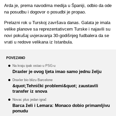
Arda je, prema navodima medija u Španiji, odbio da ode
na posudbu i dogovor o posudbi je propao.
Prelazni rok u Turskoj završava danas. Galata je imala
velike planove sa reprezentativcem Turske i najavili su
novi pokušaj uvjeravanja 30-godišnjeg fudbalera da se
vrati u redove velikana iz Istanbula.
POVEZANO
Na kraju ipak ostao u PSG-u
Draxler je ovog ljeta imao samo jednu želju
Draxler bio blizu Barcelone
&quot;Tehnički problemi&quot; zaustavili
transfer iz snova
Novac plus jedan igrač
Barca želi i Lemara: Monaco dobio primamljivu
ponudu