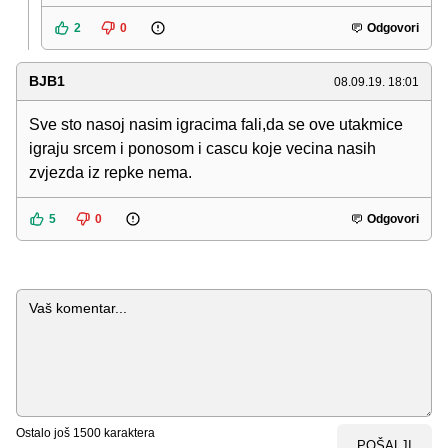
2
0
Odgovori
BJB1
08.09.19. 18:01
Sve sto nasoj nasim igracima fali,da se ove utakmice
igraju srcem i ponosom i cascu koje vecina nasih
zvjezda iz repke nema.
5
0
Odgovori
Komentar
Ostalo još
1500
karaktera
POŠALJI