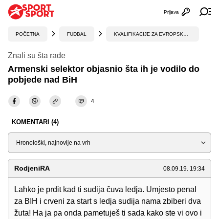
Prijava
Otvori profi
Ot
POČETNA
FUDBAL
KVALIFIKACIJE ZA EVROPSKO PRVENSTVO
Znali su šta rade
Armenski selektor objasnio šta ih je vodilo do
pobjede nad BiH
4
KOMENTARI (4)
Sortiraj
RodjeniRA
08.09.19. 19:34
Lahko je prdit kad ti sudija čuva ledja. Umjesto penal
za BIH i crveni za start s ledja sudija nama zbiberi dva
žuta! Ha ja pa onda pametuješ ti sada kako ste vi ovo i