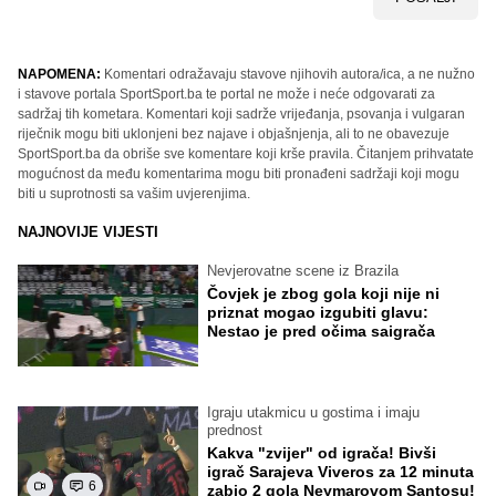
NAPOMENA:
Komentari odražavaju stavove njihovih autora/ica, a ne nužno
i stavove portala SportSport.ba te portal ne može i neće odgovarati za
sadržaj tih kometara. Komentari koji sadrže vrijeđanja, psovanja i vulgaran
riječnik mogu biti uklonjeni bez najave i objašnjenja, ali to ne obavezuje
SportSport.ba da obriše sve komentare koji krše pravila. Čitanjem prihvatate
mogućnost da među komentarima mogu biti pronađeni sadržaji koji mogu
biti u suprotnosti sa vašim uvjerenjima.
NAJNOVIJE VIJESTI
Nevjerovatne scene iz Brazila
Čovjek je zbog gola koji nije ni
priznat mogao izgubiti glavu:
Nestao je pred očima saigrača
Igraju utakmicu u gostima i imaju
prednost
Kakva "zvijer" od igrača! Bivši
igrač Sarajeva Viveros za 12 minuta
6
zabio 2 gola Neymarovom Santosu!