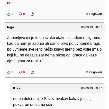
ono...
6
0
Odgovori
lega
08.09.19. 18:07
Zanimljivo mi je to da svaku utakmicu udjemo i igramo
kao da nam je zadnja ali samo prvo poluvrijeme drugo
poluvrijeme sve je to nešto kilavo lijeno bez volje imalo
koji k... se desava zar nema nikog od igraca da kaze
ajmo ginut za repku
5
0
Odgovori
Kiss
08.09.19. 19:37
nema dok nam je Savez ovakav kakav jeste tj
pokvaren do same srži