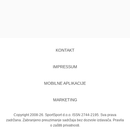
KONTAKT
IMPRESSUM
MOBILNE APLIKACIJE
MARKETING
Copyright 2008-26. SportSport d.o.o. ISSN 2744-2195. Sva prava
zadržana. Zabranjeno preuzimanje sadržaja bez dozvole izdavača.
Pravila
o zaštiti privatnosti.