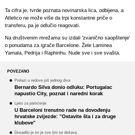
Ta cifra je, tvrde poznata novinarska lica, odbijena, a
Atletico ne može više da trpi konstantne priče o
transferu, pa je odlučio reagovati.
Na društvenim mrežama su izdali 'zvanično saopštenje'
o ponudama za igrače Barcelone. Žele Laminea
Yamala, Pedrija i Raphinhu. Nude sve i sve svašta.
POVEZANO
Prelazi u redove još jednog diva
Bernardo Silva donio odluku: Portugalac
napustio City, poznat i naredni korak
Ljeto za pamćenje
U Barceloni trenutno rade na dovođenju
hrvatske zvijezde: "Ostavite šta i za druge
klubove"
Dosadilo je im je sve što se dešava