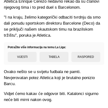
Atletica Enrique Cerezo nedavno rekao da su članovi
njegovog tima i to pred duel s Barcelonom.
"I na kraju, želimo kategorički odbaciti tvrdnju da smo
dali ponudu sportskom direktoru Barcelone (Deco) da
se priključi našem skautskom timu na brazilskom
tržištu", poruka je Atletica.
Potražite više informacija na temu La Liga:
VIJESTI
TABELA
RASPORED
Ovako nešto se u svijetu fudbala ne pamti.
Nevjerovatan potez Atletica koji je brutalno ponizio
Barcu.
Vidjet ćemo kakav će odgovor biti. Katalonci sigurno
neće biti mirni nakon ovog.