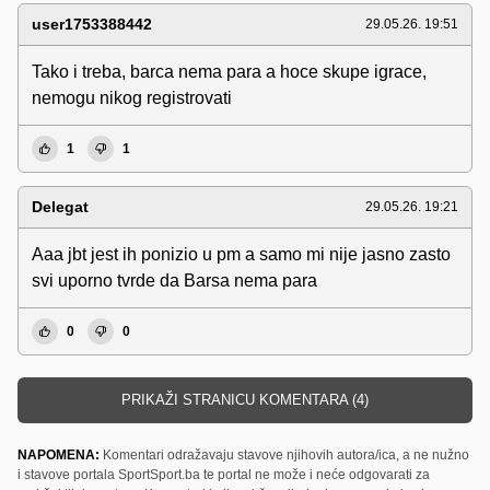
user1753388442
29.05.26. 19:51
Tako i treba, barca nema para a hoce skupe igrace,
nemogu nikog registrovati
1
1
Delegat
29.05.26. 19:21
Aaa jbt jest ih ponizio u pm a samo mi nije jasno zasto
svi uporno tvrde da Barsa nema para
0
0
PRIKAŽI STRANICU KOMENTARA (4)
NAPOMENA:
Komentari odražavaju stavove njihovih autora/ica, a ne nužno
i stavove portala SportSport.ba te portal ne može i neće odgovarati za