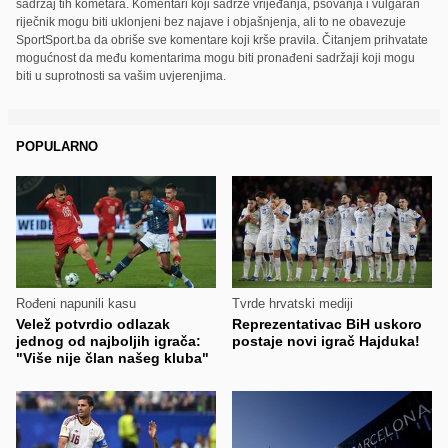
sadržaj tih kometara. Komentari koji sadrže vrijeđanja, psovanja i vulgaran
riječnik mogu biti uklonjeni bez najave i objašnjenja, ali to ne obavezuje
SportSport.ba da obriše sve komentare koji krše pravila. Čitanjem prihvatate
mogućnost da među komentarima mogu biti pronađeni sadržaji koji mogu
biti u suprotnosti sa vašim uvjerenjima.
POPULARNO
Rođeni napunili kasu
Tvrde hrvatski mediji
Velež potvrdio odlazak
Reprezentativac BiH uskoro
jednog od najboljih igrača:
postaje novi igrač Hajduka!
"Više nije član našeg kluba"