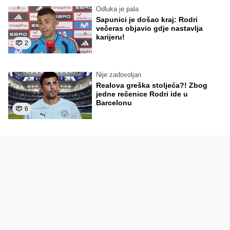
Odluka je pala
Sapunici je došao kraj: Rodri
večeras objavio gdje nastavlja
karijeru!
2
Nije zadovoljan
Realova greška stoljeća?! Zbog
jedne rečenice Rodri ide u
Barcelonu
6