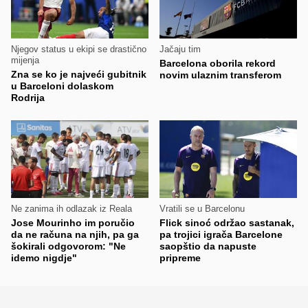
Njegov status u ekipi se drastično
Jačaju tim
mijenja
Barcelona oborila rekord
Zna se ko je najveći gubitnik
novim ulaznim transferom
u Barceloni dolaskom
Rodrija
Ne zanima ih odlazak iz Reala
Vratili se u Barcelonu
Jose Mourinho im poručio
Flick sinoć održao sastanak,
da ne računa na njih, pa ga
pa trojici igrača Barcelone
šokirali odgovorom: "Ne
saopštio da napuste
idemo nigdje"
pripreme