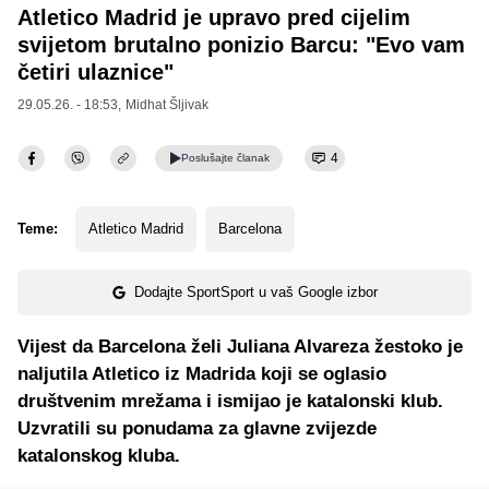
Atletico Madrid je upravo pred cijelim
svijetom brutalno ponizio Barcu: "Evo vam
četiri ulaznice"
29.05.26. - 18:53,
Midhat Šljivak
4
Poslušajte
članak
Teme:
Atletico Madrid
Barcelona
Dodajte SportSport u vaš Google izbor
Vijest da Barcelona želi Juliana Alvareza žestoko je
naljutila Atletico iz Madrida koji se oglasio
društvenim mrežama i ismijao je katalonski klub.
Uzvratili su ponudama za glavne zvijezde
katalonskog kluba.