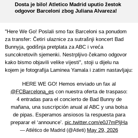
Dosta je bilo! Atletico Madrid uputio žestok
odgovor Barceloni zbog Juliana Alvareza!
"Here We Go! Poslali smo fax Barceloni sa ponudom
za transfer: Četiri ulaznice za sutrašnji koncert Bad
Bunnyja, godišnja pretplata za ABC i vreća
suncokretovih sjemenki. Nestrpljivo čekamo odgovor
kako bismo objavili velike vijesti", stoji u dijelu na
kojem je fotografija Laminea Yamala i zatim nastavljaju:
HERE WE GO! Hemos enviado un fax al
@FCBarcelona_es
con nuestra oferta de traspaso:
4 entradas para el concierto de Bad Bunny de
mañana, una suscripción anual al ABC y una bolsa
de pipas. Esperamos ansiosos la respuesta para
preparar el ‘announce’.
pic.twitter.com/e0J7mPljHa
May 29, 2026
— Atlético de Madrid (@Atleti)