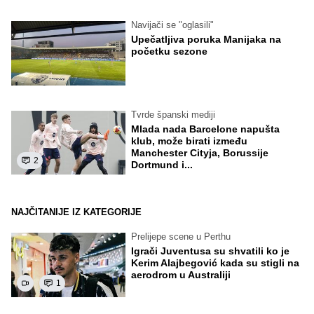
Navijači se "oglasili"
Upečatljiva poruka Manijaka na
početku sezone
Tvrde španski mediji
Mlada nada Barcelone napušta
klub, može birati između
Manchester Cityja, Borussije
2
Dortmund i...
NAJČITANIJE IZ KATEGORIJE
Prelijepe scene u Perthu
Igrači Juventusa su shvatili ko je
Kerim Alajbegović kada su stigli na
aerodrom u Australiji
1