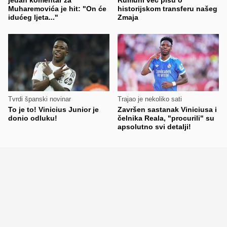
jedan komentar za
Rumuni već pišu o
Muharemovića je hit: "On će
historijskom transferu našeg
idućeg ljeta..."
Zmaja
Tvrdi španski novinar
Trajao je nekoliko sati
To je to! Vinicius Junior je
Završen sastanak Viniciusa i
donio odluku!
čelnika Reala, "procurili" su
apsolutno svi detalji!