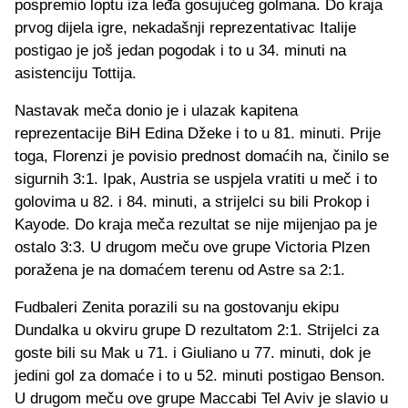
pospremio loptu iza leđa gosujućeg golmana. Do kraja
prvog dijela igre, nekadašnji reprezentativac Italije
postigao je još jedan pogodak i to u 34. minuti na
asistenciju Tottija.
Nastavak meča donio je i ulazak kapitena
reprezentacije BiH Edina Džeke i to u 81. minuti. Prije
toga, Florenzi je povisio prednost domaćih na, činilo se
sigurnih 3:1. Ipak, Austria se uspjela vratiti u meč i to
golovima u 82. i 84. minuti, a strijelci su bili Prokop i
Kayode. Do kraja meča rezultat se nije mijenjao pa je
ostalo 3:3. U drugom meču ove grupe Victoria Plzen
poražena je na domaćem terenu od Astre sa 2:1.
Fudbaleri Zenita porazili su na gostovanju ekipu
Dundalka u okviru grupe D rezultatom 2:1. Strijelci za
goste bili su Mak u 71. i Giuliano u 77. minuti, dok je
jedini gol za domaće i to u 52. minuti postigao Benson.
U drugom meču ove grupe Maccabi Tel Aviv je slavio u