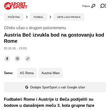
Prijava
Otvori profi
Ot
POČETNA
FUDBAL
UEFA LIGA PRVAKA
Džeko ušao u drugom poluvremenu
Austria Beč izvukla bod na gostovanju kod
Rome
20.10.16. - 23:03,
Teme:
AS Roma
Austria Wien
Dodajte SportSport u vaš Google izbor
Fudbaleri Rome i Austrije iz Beča podijelili su
bodove u današnjem meču 3. kola grupne faze