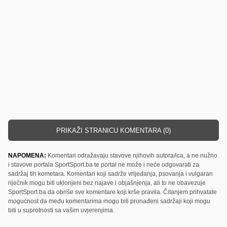
PRIKAŽI STRANICU KOMENTARA (0)
NAPOMENA:
Komentari odražavaju stavove njihovih autora/ica, a ne nužno
i stavove portala SportSport.ba te portal ne može i neće odgovarati za
sadržaj tih kometara. Komentari koji sadrže vrijeđanja, psovanja i vulgaran
riječnik mogu biti uklonjeni bez najave i objašnjenja, ali to ne obavezuje
SportSport.ba da obriše sve komentare koji krše pravila. Čitanjem prihvatate
mogućnost da među komentarima mogu biti pronađeni sadržaji koji mogu
biti u suprotnosti sa vašim uvjerenjima.