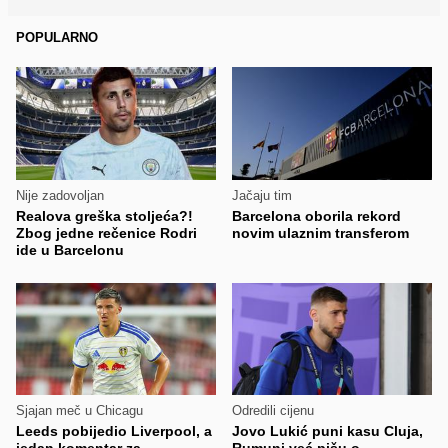
POPULARNO
Nije zadovoljan
Jačaju tim
Realova greška stoljeća?!
Barcelona oborila rekord
Zbog jedne rečenice Rodri
novim ulaznim transferom
ide u Barcelonu
Sjajan meč u Chicagu
Odredili cijenu
Leeds pobijedio Liverpool, a
Jovo Lukić puni kasu Cluja,