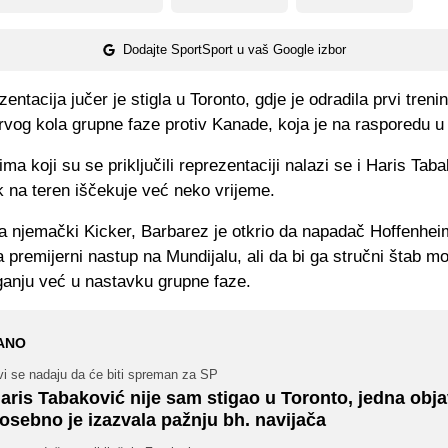
Dodajte SportSport u vaš Google izbor
entacija jučer je stigla u Toronto, gdje je odradila prvi treni
vog kola grupne faze protiv Kanade, koja je na rasporedu u
ma koji su se priključili reprezentaciji nalazi se i Haris Tabak
k na teren iščekuje već neko vrijeme.
a njemački Kicker, Barbarez je otkrio da napadač Hoffenheim
premijerni nastup na Mundijalu, ali da bi ga stručni štab m
ganju već u nastavku grupne faze.
ANO
vi se nadaju da će biti spreman za SP
aris Tabaković nije sam stigao u Toronto, jedna obj
osebno je izazvala pažnju bh. navijača