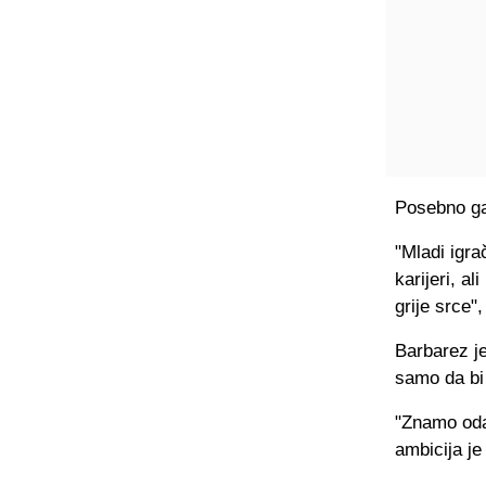
Posebno ga
"Mladi igra
karijeri, a
grije srce"
Barbarez j
samo da bi
"Znamo oda
ambicija je