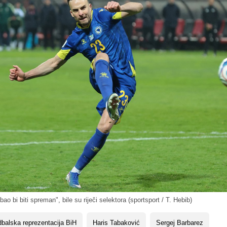
ao bi biti spreman", bile su riječi selektora (sportsport / T. Hebib)
balska reprezentacija BiH
Haris Tabaković
Sergej Barbarez