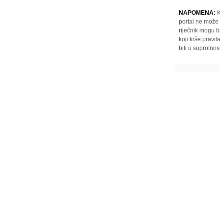
NAPOMENA:
K
portal ne može 
riječnik mogu b
koji krše pravi
biti u suprotnos