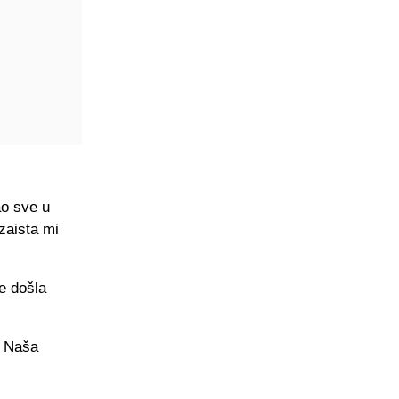
ao sve u
 zaista mi
e došla
. Naša