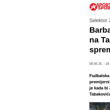
Selektor 
Barba
na Ta
spre
08.06.26. - 18
Fudbalska 
premijerni
je kada bi
Tabaković