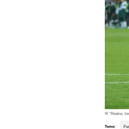
"Realno, treb
Teme:
Fud