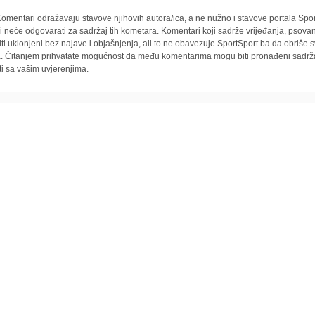
omentari odražavaju stavove njihovih autora/ica, a ne nužno i stavove portala Spor
i neće odgovarati za sadržaj tih kometara. Komentari koji sadrže vrijeđanja, psovan
iti uklonjeni bez najave i objašnjenja, ali to ne obavezuje SportSport.ba da obriše
la. Čitanjem prihvatate mogućnost da među komentarima mogu biti pronađeni sadrža
ti sa vašim uvjerenjima.