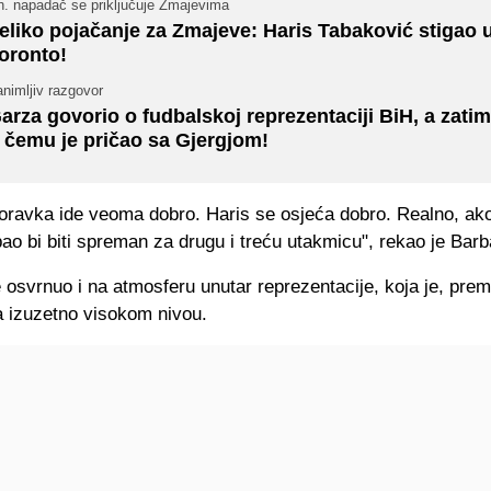
h. napadač se priključuje Zmajevima
eliko pojačanje za Zmajeve: Haris Tabaković stigao 
oronto!
nimljiv razgovor
arza govorio o fudbalskoj reprezentaciji BiH, a zatim
 čemu je pričao sa Gjergjom!
oravka ide veoma dobro. Haris se osjeća dobro. Realno, ak
bao bi biti spreman za drugu i treću utakmicu", rekao je Barb
 osvrnuo i na atmosferu unutar reprezentacije, koja je, pre
a izuzetno visokom nivou.