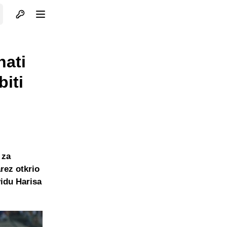
Otvori profil
Otvori meni
nati
biti
 za
rez otkrio
vidu Harisa