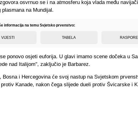
azgovora osvrnuo se i na atmosferu koja vlada među navija
g plasmana na Mundijal.
iše informacija na temu Svjetsko prvenstvo:
VIJESTI
TABELA
RASPOR
 se ponovo osjeti euforija. U glavi imamo scene dočeka u Sa
de nad Italijom", zaključio je Barbarez.
, Bosna i Hercegovina će svoj nastup na Svjetskom prvenstv
rotiv Kanade, nakon čega slijede dueli protiv Švicarske i K