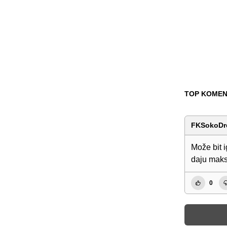
TOP KOMEN
FKSokoDr
Može bit i
daju maks
0