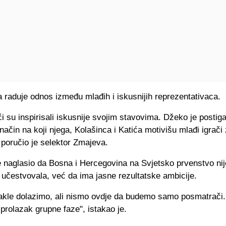
 raduje odnos između mlađih i iskusnijih reprezentativaca.
či su inspirisali iskusnije svojim stavovima. Džeko je postig
li način na koji njega, Kolašinca i Katića motivišu mlađi igrači
, poručio je selektor Zmajeva.
e naglasio da Bosna i Hercegovina na Svjetsko prvenstvo nij
 učestvovala, već da ima jasne rezultatske ambicije.
kle dolazimo, ali nismo ovdje da budemo samo posmatrači
 prolazak grupne faze", istakao je.