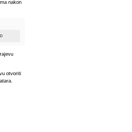
čima nakon
ED
rajevu
u otvoriti
atara.