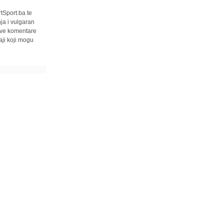
tSport.ba te
ja i vulgaran
 sve komentare
ji koji mogu