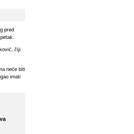
ng pred
 petak.
ović, čiji
a neće biti
ogao imati
ava