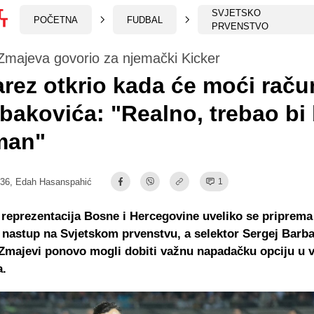
SVJETSKO
POČETNA
FUDBAL
PRVENSTVO
Zmajeva govorio za njemački Kicker
rez otkrio kada će moći raču
bakovića: "Realno, trebao bi 
man"
:36,
Edah Hasanspahić
1
reprezentacija Bosne i Hercegovine uveliko se priprema
 nastup na Svjetskom prvenstvu, a selektor Sergej Barba
 Zmajevi ponovo mogli dobiti važnu napadačku opciju u 
a.