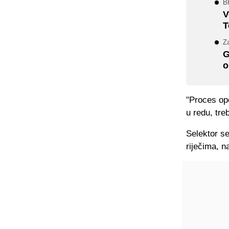
B
V
T
Za
G
o
"Proces op
u redu, tre
Selektor se
riječima, n