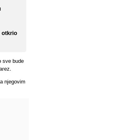
u
 otkrio
o sve bude
arez.
ma njegovim