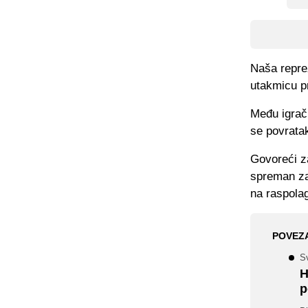
Naša reprez
utakmicu pr
Među igrači
se povrata
Govoreći z
spreman za 
na raspola
POVEZ
S
H
p