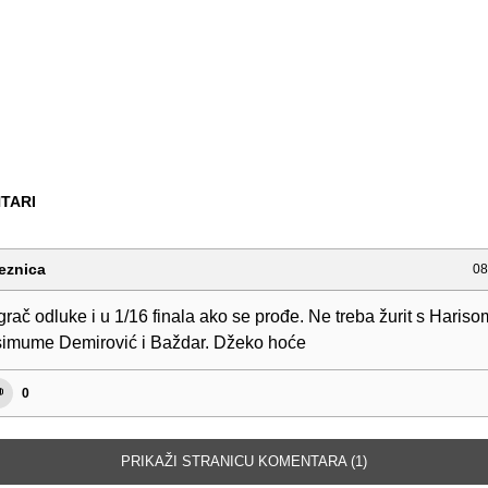
TARI
eznica
08
grač odluke i u 1/16 finala ako se prođe. Ne treba žurit s Hariso
imume Demirović i Baždar. Džeko hoće
0
PRIKAŽI STRANICU KOMENTARA (1)