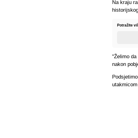
Na kraju r
historijsko
Potražite v
"Želimo da
nakon pobje
Podsjetimo
utakmicom p