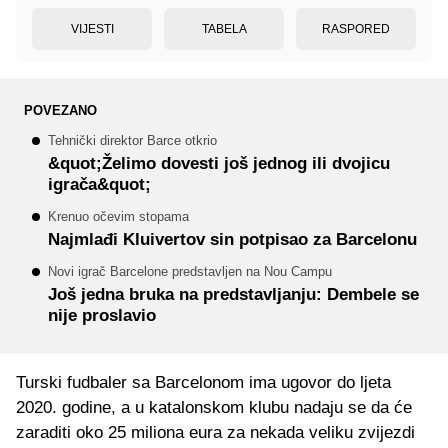
VIJESTI
TABELA
RASPORED
POVEZANO
Tehnički direktor Barce otkrio
&quot;Želimo dovesti još jednog ili dvojicu
igrača&quot;
Krenuo očevim stopama
Najmlađi Kluivertov sin potpisao za Barcelonu
Novi igrač Barcelone predstavljen na Nou Campu
Još jedna bruka na predstavljanju: Dembele se
nije proslavio
Turski fudbaler sa Barcelonom ima ugovor do ljeta
2020. godine, a u katalonskom klubu nadaju se da će
zaraditi oko 25 miliona eura za nekada veliku zvijezdi