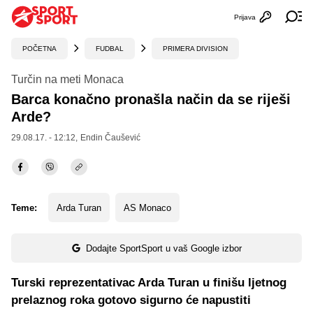
Prijava
Otvori profi
Ot
POČETNA
FUDBAL
PRIMERA DIVISION
Turčin na meti Monaca
Barca konačno pronašla način da se riješi
Arde?
29.08.17. - 12:12,
Endin Čaušević
Teme:
Arda Turan
AS Monaco
Dodajte SportSport u vaš Google izbor
Turski reprezentativac Arda Turan u finišu ljetnog
prelaznog roka gotovo sigurno će napustiti