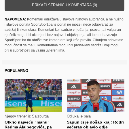
PRIKAŽI STRANICU KOMENTARA (0)
NAPOMENA:
Komentari odražavaju stavove njihovih autora/ica, a ne nužno
i stavove portala SportSport.ba te portal ne može i neće odgovarati za
sadržaj tih kometara. Komentari koji sadrže vrijeđanja, psovanja i vulgaran
riječnik mogu biti uklonjeni bez najave i objašnjenja, ali to ne obavezuje
SportSport.ba da obriše sve komentare koji krše pravila. Čitanjem prihvatate
mogućnost da među komentarima mogu biti pronađeni sadržaji koji mogu
biti u suprotnosti sa vašim uvjerenjima.
POPULARNO
Njegov trener iz Salzburga
Odluka je pala
Otkrio najveću "manu"
Sapunici je došao kraj: Rodri
Kerima Alajbegovića, pa
večeras objavio gdje