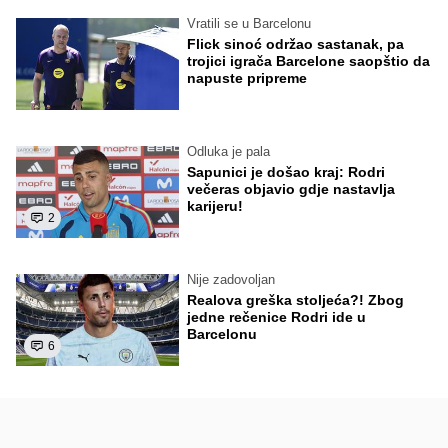
Vratili se u Barcelonu
Flick sinoć održao sastanak, pa
trojici igrača Barcelone saopštio da
napuste pripreme
Odluka je pala
Sapunici je došao kraj: Rodri
večeras objavio gdje nastavlja
karijeru!
2
Nije zadovoljan
Realova greška stoljeća?! Zbog
jedne rečenice Rodri ide u
Barcelonu
6