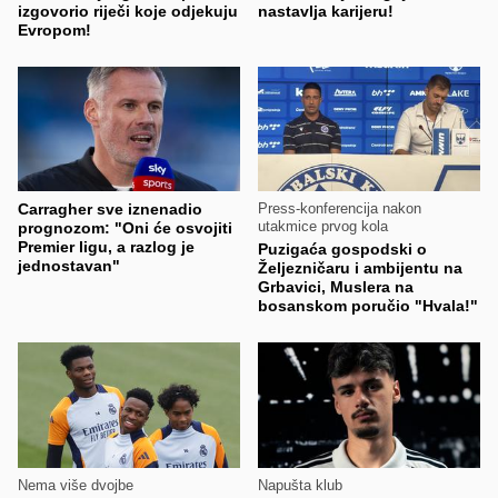
izgovorio riječi koje odjekuju
nastavlja karijeru!
Evropom!
Carragher sve iznenadio
Press-konferencija nakon
utakmice prvog kola
prognozom: "Oni će osvojiti
Premier ligu, a razlog je
Puzigaća gospodski o
jednostavan"
Željezničaru i ambijentu na
Grbavici, Muslera na
bosanskom poručio "Hvala!"
Nema više dvojbe
Napušta klub