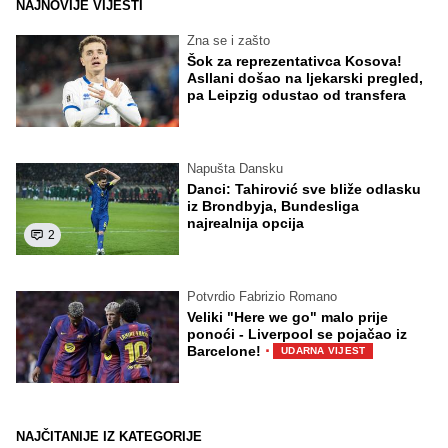
NAJNOVIJE VIJESTI
Zna se i zašto
Šok za reprezentativca Kosova!
Asllani došao na ljekarski pregled,
pa Leipzig odustao od transfera
Napušta Dansku
Danci: Tahirović sve bliže odlasku
iz Brondbyja, Bundesliga
najrealnija opcija
2
Potvrdio Fabrizio Romano
Veliki "Here we go" malo prije
ponoći - Liverpool se pojačao iz
·
Barcelone!
UDARNA VIJEST
NAJČITANIJE IZ KATEGORIJE