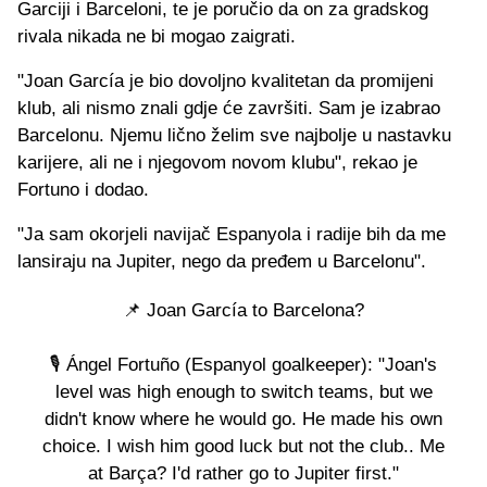
Garciji i Barceloni, te je poručio da on za gradskog
rivala nikada ne bi mogao zaigrati.
"Joan García je bio dovoljno kvalitetan da promijeni
klub, ali nismo znali gdje će završiti. Sam je izabrao
Barcelonu. Njemu lično želim sve najbolje u nastavku
karijere, ali ne i njegovom novom klubu", rekao je
Fortuno i dodao.
"Ja sam okorjeli navijač Espanyola i radije bih da me
lansiraju na Jupiter, nego da pređem u Barcelonu".
📌 Joan García to Barcelona?
🎙 Ángel Fortuño (Espanyol goalkeeper): "Joan's
level was high enough to switch teams, but we
didn't know where he would go. He made his own
choice. I wish him good luck but not the club.. Me
at Barça? I'd rather go to Jupiter first."