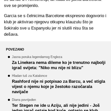
sve se promijenilo.
Garcia se s čelnicima Barcelone ekspresno dogovorio i
klub je aktivirao njegovu otkupnu klauzulu što je
šokiralo sve u Espanyolu jer ni slutili nisu šta se
dešava.
POVEZANO
Jasna poruka legendarnog Engleza
Za Linekera nema dileme ko je trenutno najbolji
igrač svijeta: "Niko mu nije ni blizu"
Hladan tuš za Katalonce
Rashford nije ni potpisao za Barcu, a već stigla
vijest o njemu koje je žestoko razočarala
navijače
Diarra povrijeđen
Ter Stegen ne ide u Aziju, ali nije jedini - Još
jedan igrač ostaje kod kuće, oglasio se klub