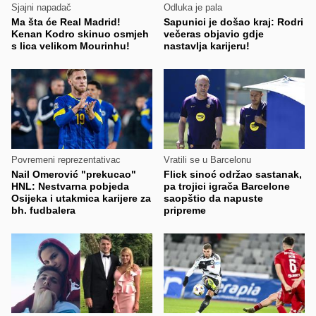
Sjajni napadač
Odluka je pala
Ma šta će Real Madrid!
Sapunici je došao kraj: Rodri
Kenan Kodro skinuo osmjeh
večeras objavio gdje
s lica velikom Mourinhu!
nastavlja karijeru!
Povremeni reprezentativac
Vratili se u Barcelonu
Nail Omerović "prekucao"
Flick sinoć održao sastanak,
HNL: Nestvarna pobjeda
pa trojici igrača Barcelone
Osijeka i utakmica karijere za
saopštio da napuste
bh. fudbalera
pripreme