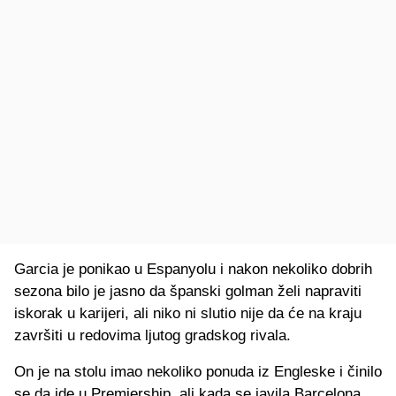
Garcia je ponikao u Espanyolu i nakon nekoliko dobrih
sezona bilo je jasno da španski golman želi napraviti
iskorak u karijeri, ali niko ni slutio nije da će na kraju
završiti u redovima ljutog gradskog rivala.
On je na stolu imao nekoliko ponuda iz Engleske i činilo
se da ide u Premiership, ali kada se javila Barcelona