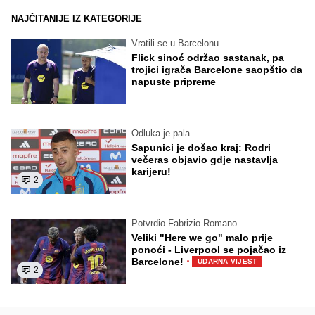
NAJČITANIJE IZ KATEGORIJE
Vratili se u Barcelonu
Flick sinoć održao sastanak, pa
trojici igrača Barcelone saopštio da
napuste pripreme
Odluka je pala
Sapunici je došao kraj: Rodri
večeras objavio gdje nastavlja
karijeru!
2
Potvrdio Fabrizio Romano
Veliki "Here we go" malo prije
ponoći - Liverpool se pojačao iz
·
Barcelone!
UDARNA VIJEST
2