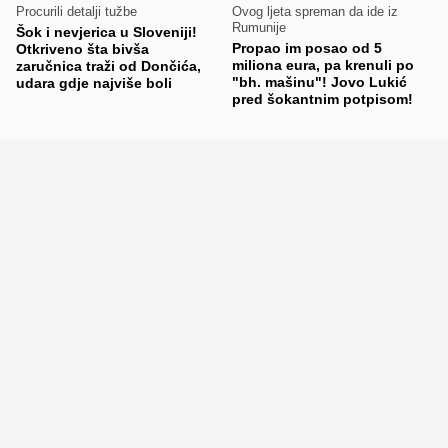
Procurili detalji tužbe
Ovog ljeta spreman da ide iz
Rumunije
Šok i nevjerica u Sloveniji!
Propao im posao od 5
Otkriveno šta bivša
miliona eura, pa krenuli po
zaručnica traži od Dončića,
"bh. mašinu"! Jovo Lukić
udara gdje najviše boli
pred šokantnim potpisom!